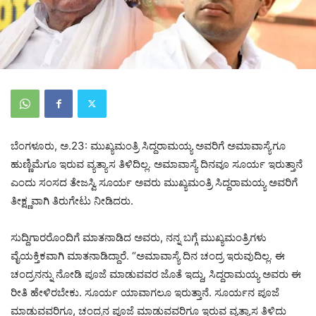
ಬೆಂಗಳೂರು, ಅ.23: ಮುಖ್ಯಮಂತ್ರಿ ಸಿದ್ದರಾಮಯ್ಯ ಅವರಿಗೆ ಅಮಾವಾಸ್ಯೆಗೂ
ಹುಣ್ಣಿಮೆಗೂ ಇರುವ ವ್ಯತ್ಯಾಸ ತಿಳಿದಿಲ್ಲ. ಅಮಾವಾಸ್ಯೆ ದಿನವೂ ಸೂರ್ಯ ಇರುತ್ತಾನೆ
ಎಂದು ಸಂಸದ ತೇಜಸ್ವಿ ಸೂರ್ಯ ಅವರು ಮುಖ್ಯಮಂತ್ರಿ ಸಿದ್ದರಾಮಯ್ಯ ಅವರಿಗೆ
ತೀಕ್ಷ್ಣವಾಗಿ ತಿರುಗೇಟು ನೀಡಿದರು.
ಸುದ್ದಿಗಾರರೊಂದಿಗೆ ಮಾತನಾಡಿದ ಅವರು, ನನ್ನ ಬಗ್ಗೆ ಮುಖ್ಯಮಂತ್ರಿಗಳು
ವೈಯಕ್ತಿಕವಾಗಿ ಮಾತನಾಡಿದ್ದಾರೆ. “ಅಮಾವಾಸ್ಯೆ ದಿನ ಚಂದ್ರ ಇರುವುದಿಲ್ಲ. ಈ
ಚಂದ್ರನನ್ನು ನೋಡಿ ಪೂಜೆ ಮಾಡುವವರ ಜೊತೆ ಇದ್ದು, ಸಿದ್ದರಾಮಯ್ಯ ಅವರು ಈ
ರೀತಿ ಹೇಳಿರಬೇಕು. ಸೂರ್ಯ ಯಾವಾಗಲೂ ಇರುತ್ತಾನೆ. ಸೂರ್ಯನ ಪೂಜೆ
ಮಾಡುವವರಿಗೂ, ಚಂದ್ರನ ಪೂಜೆ ಮಾಡುವವರಿಗೂ ಇರುವ ವ್ಯತ್ಯಾಸ ತಿಳಿದು