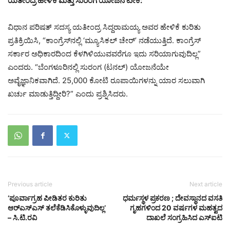
ಯತೀಂದ್ರ ಹೇಳಿಕೆ ಮತ್ತು ಸುರಂಗ ಯೋಜನೆ ಟೀಕೆ:
ವಿಧಾನ ಪರಿಷತ್ ಸದಸ್ಯ ಯತೀಂದ್ರ ಸಿದ್ದರಾಮಯ್ಯ ಅವರ ಹೇಳಿಕೆ ಕುರಿತು
ಪ್ರತಿಕ್ರಿಯಿಸಿ, “ಕಾಂಗ್ರೆಸ್‌ನಲ್ಲಿ ‘ಮ್ಯೂಸಿಕಲ್ ಚೇರ್’ ನಡೆಯುತ್ತಿದೆ. ಕಾಂಗ್ರೆಸ್
ಸರ್ಕಾರ ಅಧಿಕಾರದಿಂದ ಕೆಳಗಿಳಿಯುವವರೆಗೂ ಇದು ಸರಿಯಾಗುವುದಿಲ್ಲ”
ಎಂದರು. “ಬೆಂಗಳೂರಿನಲ್ಲಿ ಸುರಂಗ (ಟನಲ್) ಯೋಜನೆಯೇ
ಅವೈಜ್ಞಾನಿಕವಾಗಿದೆ. 25,000 ಕೋಟಿ ರೂಪಾಯಿಗಳನ್ನು ಯಾರ ಸಲುವಾಗಿ
ಖರ್ಚು ಮಾಡುತ್ತಿದ್ದೀರಿ?” ಎಂದು ಪ್ರಶ್ನಿಸಿದರು.
Previous article
Next article
‘ಪೂರ್ವಾಗ್ರಹ ಪೀಡಿತರ ಕುರಿತು
ಧರ್ಮಸ್ಥಳ ಪ್ರಕರಣ ; ದೇವಸ್ಥಾನದ ವಸತಿ
ಆರ್‌ಎಸ್‌ಎಸ್ ತಲೆಕೆಡಿಸಿಕೊಳ್ಳುವುದಿಲ್ಲ’
ಗೃಹಗಳಿಂದ 20 ವರ್ಷಗಳ ಮಹತ್ವದ
– ಸಿ.ಟಿ.ರವಿ
ದಾಖಲೆ ಸಂಗ್ರಹಿಸಿದ ಎಸ್ಐಟಿ