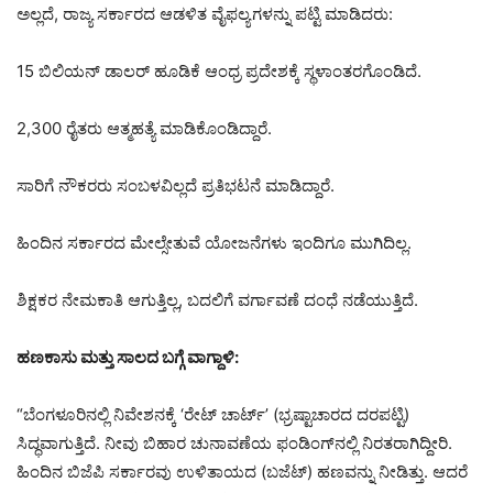
ಅಲ್ಲದೆ, ರಾಜ್ಯ ಸರ್ಕಾರದ ಆಡಳಿತ ವೈಫಲ್ಯಗಳನ್ನು ಪಟ್ಟಿ ಮಾಡಿದರು:
15 ಬಿಲಿಯನ್ ಡಾಲರ್ ಹೂಡಿಕೆ ಆಂಧ್ರ ಪ್ರದೇಶಕ್ಕೆ ಸ್ಥಳಾಂತರಗೊಂಡಿದೆ.
2,300 ರೈತರು ಆತ್ಮಹತ್ಯೆ ಮಾಡಿಕೊಂಡಿದ್ದಾರೆ.
ಸಾರಿಗೆ ನೌಕರರು ಸಂಬಳವಿಲ್ಲದೆ ಪ್ರತಿಭಟನೆ ಮಾಡಿದ್ದಾರೆ.
ಹಿಂದಿನ ಸರ್ಕಾರದ ಮೇಲ್ಸೇತುವೆ ಯೋಜನೆಗಳು ಇಂದಿಗೂ ಮುಗಿದಿಲ್ಲ.
ಶಿಕ್ಷಕರ ನೇಮಕಾತಿ ಆಗುತ್ತಿಲ್ಲ, ಬದಲಿಗೆ ವರ್ಗಾವಣೆ ದಂಧೆ ನಡೆಯುತ್ತಿದೆ.
ಹಣಕಾಸು ಮತ್ತು ಸಾಲದ ಬಗ್ಗೆ ವಾಗ್ದಾಳಿ:
“ಬೆಂಗಳೂರಿನಲ್ಲಿ ನಿವೇಶನಕ್ಕೆ ‘ರೇಟ್ ಚಾರ್ಟ್’ (ಭ್ರಷ್ಟಾಚಾರದ ದರಪಟ್ಟಿ)
ಸಿದ್ಧವಾಗುತ್ತಿದೆ. ನೀವು ಬಿಹಾರ ಚುನಾವಣೆಯ ಫಂಡಿಂಗ್‌ನಲ್ಲಿ ನಿರತರಾಗಿದ್ದೀರಿ.
ಹಿಂದಿನ ಬಿಜೆಪಿ ಸರ್ಕಾರವು ಉಳಿತಾಯದ (ಬಜೆಟ್‌) ಹಣವನ್ನು ನೀಡಿತ್ತು. ಆದರೆ