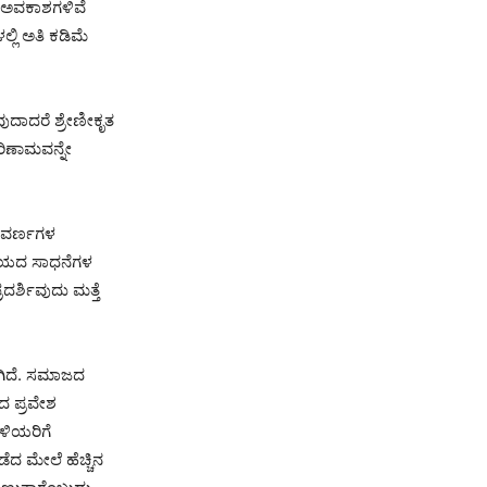
ಚಳ ಅವಕಾಶಗಳಿವೆ
ಲ್ಲಿ ಅತಿ ಕಡಿಮೆ
ವುದಾದರೆ ಶ್ರೇಣೀಕೃತ
ರಿಣಾಮವನ್ನೇ
ು ವರ್ಣಗಳ
ಯಾಲಯದ ಸಾಧನೆಗಳ
ದರ್ಶಿವುದು ಮತ್ತೆ
ಾಗಿದೆ. ಸಮಾಜದ
ದ ಪ್ರವೇಶ
ಿಳಿಯರಿಗೆ
ಡೆದ ಮೇಲೆ ಹೆಚ್ಚಿನ