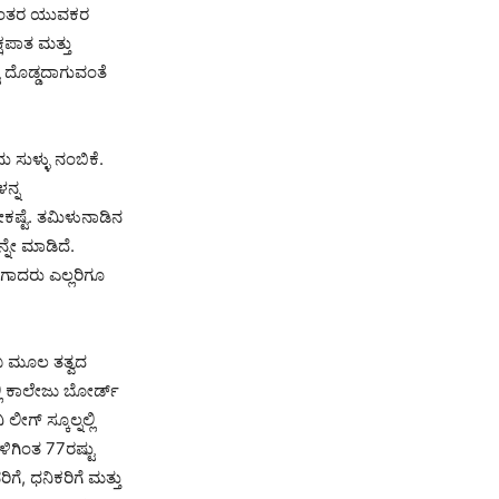
್ಷಾಂತರ ಯುವಕರ
ಷಪಾತ ಮತ್ತು
ು ದೊಡ್ಡದಾಗುವಂತೆ
ು ಸುಳ್ಳು ನಂಬಿಕೆ.
ನ್ನ
ೇಕಷ್ಟೆ. ತಮಿಳುನಾಡಿನ
ನ್ನೇ ಮಾಡಿದೆ.
ಿಗಾದರು ಎಲ್ಲರಿಗೂ
ಂಬ ಮೂಲ ತತ್ವದ
ಿ ಕಾಲೇಜು ಬೋರ್ಡ್
ೀಗ್ ಸ್ಕೂಲ್ನಲ್ಲಿ
ಿಗಿಂತ 77ರಷ್ಟು
ಗೆ, ಧನಿಕರಿಗೆ ಮತ್ತು