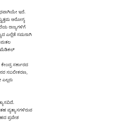
ರೋಧವಾಗಿಯೇ ಇದೆ.
್ಯುತ್ತಮ ಅರೋಗ್ಯ
ೆಯ ರಾಜ್ಯಗಳಿಗೆ
್ಯದ ಎಲ್ಲೆಡೆ ಸಮನಾಗಿ
ಿ/ಸಮತಲ
ಮೆಡಿಕಲ್
ಕೇಂದ್ರ ಸರ್ಕಾರದ
ು ಜನರ ಸಬಲೀಕರಣ,
 ಎಲ್ಲರು
ಯಾಸವಿದೆ.
ಂತಹ ವ್ಯತ್ಯಾಸಗಳಿರುವ
ರಹದ ಪ್ರವೇಶ