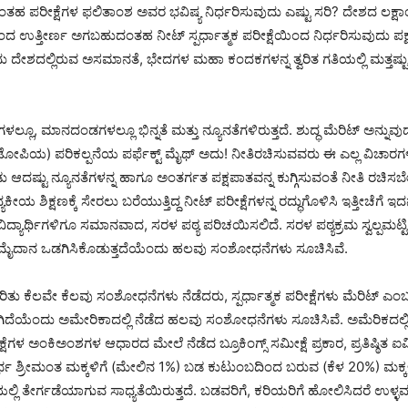
ಂತಹ ಪರೀಕ್ಷೆಗಳ ಫಲಿತಾಂಶ ಅವರ ಭವಿಷ್ಯ ನಿರ್ಧರಿಸುವುದು ಎಷ್ಟು ಸರಿ? ದೇಶದ ಲಕ
 ಉತ್ತೀರ್ಣ ಅಗಬಹುದಂತಹ ನೀಟ್ ಸ್ಪರ್ಧಾತ್ಮಕ ಪರೀಕ್ಷೆಯಿಂದ ನಿರ್ಧರಿಸುವುದು ಪಕ್
ು ದೇಶದಲ್ಲಿರುವ ಅಸಮಾನತೆ, ಭೇದಗಳ ಮಹಾ ಕಂದಕಗಳನ್ನ ತ್ವರಿತ ಗತಿಯಲ್ಲಿ ಮತ್ತಷ್ಟ
ಯೆಗಳಲ್ಲೂ, ಮಾನದಂಡಗಳಲ್ಲೂ ಭಿನ್ನತೆ ಮತ್ತು ನ್ಯೂನತೆಗಳಿರುತ್ತದೆ. ಶುದ್ಧ ಮೆರಿಟ್ ಅನ್ನುವುದ
ಪಿಯ) ಪರಿಕಲ್ಪನೆಯ ಪರ್ಫೆಕ್ಟ್ ಮೈಥ್ ಅದು! ನೀತಿರಚಿಸುವವರು ಈ ಎಲ್ಲ ವಿಚಾರಗಳ
 ಆದಷ್ಟು ನ್ಯೂನತೆಗಳನ್ನ ಹಾಗೂ ಅಂತರ್ಗತ ಪಕ್ಷಪಾತವನ್ನ ಕುಗ್ಗಿಸುವಂತೆ ನೀತಿ ರಚಿಸಬ
್ಯಕೀಯ ಶಿಕ್ಷಣಕ್ಕೆ ಸೇರಲು ಬರೆಯುತ್ತಿದ್ದ ನೀಟ್ ಪರೀಕ್ಷೆಗಳನ್ನ ರದ್ಧುಗೊಳಿಸಿ ಇತ್ತೀಚೆಗೆ ಇದ
ಿದ್ಯಾರ್ಥಿಗಳಿಗೂ ಸಮಾನವಾದ, ಸರಳ ಪಠ್ಯ ಪರಿಚಯಿಸಲಿದೆ. ಸರಳ ಪಠ್ಯಕ್ರಮ ಸ್ವಲ್ಪಮಟ್ಟ
ೈದಾನ ಒಡಗಿಸಿಕೊಡುತ್ತದೆಯೆಂದು ಹಲವು ಸಂಶೋಧನೆಗಳು ಸೂಚಿಸಿವೆ.
ುರಿತು ಕೆಲವೇ ಕೆಲವು ಸಂಶೋಧನೆಗಳು ನೆಡೆದರು, ಸ್ಪರ್ಧಾತ್ಮಕ ಪರೀಕ್ಷೆಗಳು ಮೆರಿಟ್ ಎ
ದೆಯೆಂದು ಅಮೇರಿಕಾದಲ್ಲಿ ನೆಡೆದ ಹಲವು ಸಂಶೋಧನೆಗಳು ಸೂಚಿಸಿವೆ. ಅಮೆರಿಕದಲ್ಲ
ೆಗಳ ಅಂಕಿಅಂಶಗಳ ಆಧಾರದ ಮೇಲೆ ನೆಡೆದ ಬ್ರೂಕಿಂಗ್ಸ್ ಸಮೀಕ್ಷೆ ಪ್ರಕಾರ, ಪ್ರತಿಷ್ಠಿತ ಐವಿ ಲ
 ಶ್ರೀಮಂತ ಮಕ್ಕಳಿಗೆ (ಮೇಲಿನ 1%) ಬಡ ಕುಟುಂಬದಿಂದ ಬರುವ (ಕೆಳ 20%) ಮಕ್ಕಳ
ೆಯಲ್ಲಿ ತೇರ್ಗಡೆಯಾಗುವ ಸಾಧ್ಯತೆಯಿರುತ್ತದೆ. ಬಡವರಿಗೆ, ಕರಿಯರಿಗೆ ಹೋಲಿಸಿದರೆ ಉಳ್ಳವರಿ