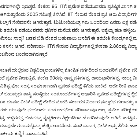
ರಗಳಲ್ಲೇ ಇರುತ್ತವೆ. ಶೇಕಡಾ 95 IITಗೆ ಪ್ರವೇಶ ಪಡೆಯುವವರು ಪ್ರತಿಷ್ಥಿತ ಖಾಸಗಿ ತರ
ಿರುತ್ತಾರೆಂದು 2005 ಸಮೀಕ್ಷೆ ತಿಳಿಸಿದೆ. IIT ಸೇರುವ ದೇಶದ ಪ್ರತಿ ಆರು ವಿದ್ಯಾರ್ಥಿ
್ಸ್ ಗೆ ಸೇರಿದವನೇ ಆಗಿರುತ್ತಾನೆ. ಟುಟೋರಿಯಲ್ಸ್ ಗಳು ಒಂದರಿಂದ ಎರಡು ಲಕ್ಷ ಪಡೆಯ
್ತಮ ತರಬೇತಿ ಪಡೆಯುವವರು ಧನಿಕರ ಮನೆಯವರೇ ಆಗಿರುತ್ತಾರೆ. ಇಷ್ಟೆಲ್ಲಾ ಹಣ ಹಳ್ಳ
ಿಸಲು ಸಾಧ್ಯ? ಬಡವ ಬಿಡಿ ದೇಶದ ಬಹುಪಾಲು ಜನರಿಗೆ ಈ ತರಬೇತಿ ಕೇಂದ್ರಗಳಲ್ಲಿ ಮಕ್
ನಸೇ ಆಗಿದೆ. ಪರಿಣಾಮ- IITಗೆ ಸೇರುವ ವಿದ್ಯಾರ್ಥಿಗಳಲ್ಲಿ ಶೇಕಡಾ 2.86ರಷ್ಟು ವಿದ್ಯ
ಟುಂಬದಿಂದ ಬಂದವರಾಗಿರುತ್ತಾರೆ!
ಚೂಣಿಯಲ್ಲಿರುವ ವಿಶ್ವವಿದ್ಯಾಲಯಗಳೆಲ್ಲ ಶೋಷಿತ ವರ್ಗದಿಂದ ಬಂದವರಿಗೆ ಪ್ರವೇಶ ಪರೀ
ಪ್ರವೇಶ ನೀಡುತ್ತಿವೆ. ಶೇಕಡ 90ರಷ್ಟು ರಾಷ್ಟ್ರಪತಿಗಳನ್ನ, ರಾಯಭಾರಿಗಳನ್ನ, ನಾಲ್ಕು ವಿಶ್ವ 
 ನ ವಿಶಿಷ್ಟ ಪೋ ಸಂಸ್ಥೆ ಸಂಪೂರ್ಣವಾಗಿ ಪ್ರವೇಶ ಪರೀಕ್ಷೆ ತೆಗೆದು ಹಾಕಿದೆ. ಅದೇ ರೀತಿ ಐಎ
ಬಹುದ್ದುರು ಶಾಸ್ತ್ರಿ ಸಂಸ್ಥೆಯು ಸಂಶೋಧನೆಗಳನ್ನ ಆಧಾರಿಸಿ ಪ್ರವೇಶ ಪರೀಕ್ಷೆಗಳನ್ನ ಕೈಬಿ
 ಏಕ ರೂಪದ ನೀಟ್ ಪರೀಕ್ಷೆ ಹೇರಿದ ಮೋದಿ ಸರ್ಕಾರದ ನಿರ್ಧಾರ ನಮ್ಮಲಿನ ಗುಣಮಟ್ಟ ಹೆಚ್
್ಷೆಗಳು ಯಾವುದೇ ನಂಬಲರ್ಹ ಸಂಶೋಧನೆಗಳ ಪರಿಣಾಮವೂ ಅಲ್ಲ. ಪ್ರವೇಶ ಪರೀಕ್ಷೆಗಳ
ನ್ನ, ಹಳ್ಳಿಗರನ್ನ, ಬಡವರನ್ನ ವೈದ್ಯಕೀಯ ಶಿಕ್ಷಣದಿಂದ ಹೊರಗಿಡುವುದೇ ಆಗಿದೆ. ಜಗತ್ತ
ು ಯಾವುದೇ ಗುಣಮಟ್ಟವನ್ನ ಹೆಚ್ಚಿಸಲಾರವೆಂದು ಸೂಚಿಸುವಾಗ, ನೀಟ್ ಅನ್ನು ತೆಗೆದು ಹ
ರಾಜಕೀಯ ಕಣ್ಣಿಗೆ ರಾಚುವಂತಿದೆ.