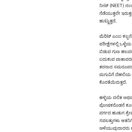
ನೀಟ್ (NEET) ನಂತಹ
ನೆಡೆಯುತ್ತಲೇ ಇರು
ಹುಟ್ಟುತ್ತದೆ.
ಮೆರಿಟ್ ಎಂಬ ಕಲ್ಪನ
ಪರೀಕ್ಷೆಗಳಲ್ಲಿ ಒಳ್
ಬಿಡುವ ಗುಣ ಹಲವರಲ
ಬದುಕುವ ವಾತಾವರಣ ,
ತರನಾದ ಸಮರೂಪದ ಅಂ
ಮಗುವಿಗೆ ದೆಹಲಿಯ ಮ
ಕೊರತೆಯಿರುತ್ತದೆ.
ಹಳ್ಳಿಯ ದಲಿತ ಅಥವ
ಪೋಷಕರೊಡನೆ ಕೂಲಿ 
ವರ್ಗದ ಹುಡುಗ ಶ್ರೇಷ್
ಸವಲತ್ತುಗಳು ಆತನಿಗೆ 
ಅಳೆಯುವುದಾದರು ಹೇ