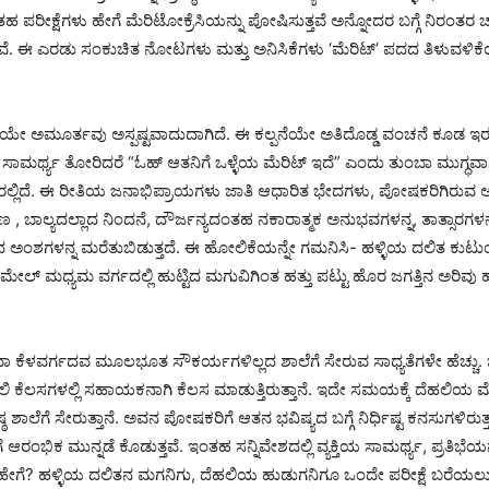
 ಪರೀಕ್ಷೆಗಳು ಹೇಗೆ ಮೆರಿಟೋಕ್ರೆಸಿಯನ್ನು ಪೋಷಿಸುತ್ತವೆ ಅನ್ನೋದರ ಬಗ್ಗೆ ನಿರಂತರ 
ತ್ತವೆ. ಈ ಎರಡು ಸಂಕುಚಿತ ನೋಟಗಳು ಮತ್ತು ಅನಿಸಿಕೆಗಳು ‘ಮೆರಿಟ್’ ಪದದ ತಿಳುವಳ
ೆಯೇ ಅಮೂರ್ತವು ಅಸ್ಪಷ್ಟವಾದುದಾಗಿದೆ. ಈ ಕಲ್ಪನೆಯೇ ಅತಿದೊಡ್ಡ ವಂಚನೆ ಕೂಡ ಇರಬಹ
ಳೆಯ ಸಾಮರ್ಥ್ಯ ತೋರಿದರೆ “ಓಹ್ ಆತನಿಗೆ ಒಳ್ಳೆಯ ಮೆರಿಟ್ ಇದೆ” ಎಂದು ತುಂಬಾ ಮುಗ್ಧವಾ
್ಲಿದೆ. ಈ ರೀತಿಯ ಜನಾಭಿಪ್ರಾಯಗಳು ಜಾತಿ ಆಧಾರಿತ ಭೇದಗಳು, ಪೋಷಕರಿಗಿರುವ ಅರ
 ಬಾಲ್ಯದಲ್ಲಾದ ನಿಂದನೆ, ದೌರ್ಜನ್ಯದಂತಹ ನಕಾರಾತ್ಮಕ ಅನುಭವಗಳನ್ನ, ತಾತ್ಸಾರಗಳನ್
ಶಗಳನ್ನ ಮರೆತುಬಿಡುತ್ತದೆ. ಈ ಹೋಲಿಕೆಯನ್ನೇ ಗಮನಿಸಿ- ಹಳ್ಳಿಯ ದಲಿತ ಕುಟುಂಬದ
ೇಲ್ ಮಧ್ಯಮ ವರ್ಗದಲ್ಲಿ ಹುಟ್ಟಿದ ಮಗುವಿಗಿಂತ ಹತ್ತು ಪಟ್ಟು ಹೊರ ಜಗತ್ತಿನ ಅರಿವ
ಾ ಕೆಳವರ್ಗದವ ಮೂಲಭೂತ ಸೌಕರ್ಯಗಳಿಲ್ಲದ ಶಾಲೆಗೆ ಸೇರುವ ಸಾಧ್ಯತೆಗಳೇ ಹೆಚ್ಚು. 
ಕೆಲಸಗಳಲ್ಲಿ ಸಹಾಯಕನಾಗಿ ಕೆಲಸ ಮಾಡುತ್ತಿರುತ್ತಾನೆ. ಇದೇ ಸಮಯಕ್ಕೆ ದೆಹಲಿಯ
ಠ ಶಾಲೆಗೆ ಸೇರುತ್ತಾನೆ. ಅವನ ಪೋಷಕರಿಗೆ ಆತನ ಭವಿಷ್ಯದ ಬಗ್ಗೆ ನಿರ್ಧಿಷ್ಟ ಕನಸುಗಳಿರುತ್
ಆರಂಭಿಕ ಮುನ್ನಡೆ ಕೊಡುತ್ತವೆ. ಇಂತಹ ಸನ್ನಿವೇಶದಲ್ಲಿ ವ್ಯಕ್ತಿಯ ಸಾಮರ್ಥ್ಯ, ಪ್ರತಿಭೆಯನ
ಗೆ? ಹಳ್ಳಿಯ ದಲಿತನ ಮಗನಿಗು, ದೆಹಲಿಯ ಹುಡುಗನಿಗೂ ಒಂದೇ ಪರೀಕ್ಷೆ ಬರೆಯಲ