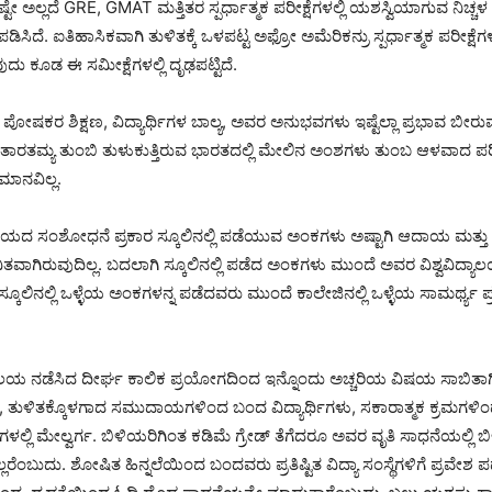
ಟೇ ಅಲ್ಲದೆ GRE, GMAT ಮತ್ತಿತರ ಸ್ಪರ್ಧಾತ್ಮಕ ಪರೀಕ್ಷೆಗಳಲ್ಲಿ ಯಶಸ್ವಿಯಾಗುವ ನಿಚ್
ಪಡಿಸಿದೆ. ಐತಿಹಾಸಿಕವಾಗಿ ತುಳಿತಕ್ಕೆ ಒಳಪಟ್ಟ ಅಫ್ರೋ ಅಮೆರಿಕನ್ರು ಸ್ಪರ್ಧಾತ್ಮಕ ಪರೀಕ್ಷೆಗಳ
ದು ಕೂಡ ಈ ಸಮೀಕ್ಷೆಗಳಲ್ಲಿ ದೃಢಪಟ್ಟಿದೆ.
, ಪೋಷಕರ ಶಿಕ್ಷಣ, ವಿದ್ಯಾರ್ಥಿಗಳ ಬಾಲ್ಯ, ಅವರ ಅನುಭವಗಳು ಇಷ್ಟೆಲ್ಲಾ ಪ್ರಭಾವ ಬೀರು
ುವ, ತಾರತಮ್ಯ ತುಂಬಿ ತುಳುಕುತ್ತಿರುವ ಭಾರತದಲ್ಲಿ ಮೇಲಿನ ಅಂಶಗಳು ತುಂಬ ಆಳವಾದ ಪ
ಮಾನವಿಲ್ಲ.
ಯಾಲಯದ ಸಂಶೋಧನೆ ಪ್ರಕಾರ ಸ್ಕೂಲಿನಲ್ಲಿ ಪಡೆಯುವ ಅಂಕಗಳು ಅಷ್ಟಾಗಿ ಆದಾಯ ಮತ್ತ
ತವಾಗಿರುವುದಿಲ್ಲ. ಬದಲಾಗಿ ಸ್ಕೂಲಿನಲ್ಲಿ ಪಡೆದ ಅಂಕಗಳು ಮುಂದೆ ಅವರ ವಿಶ್ವವಿದ್
ಸ್ಕೂಲಿನಲ್ಲಿ ಒಳ್ಳೆಯ ಅಂಕಗಳನ್ನ ಪಡೆದವರು ಮುಂದೆ ಕಾಲೇಜಿನಲ್ಲಿ ಒಳ್ಳೆಯ ಸಾಮರ್ಥ್ಯ ಪ್ರ
ದ್ಯಾಲಯ ನಡೆಸಿದ ದೀರ್ಘ ಕಾಲಿಕ ಪ್ರಯೋಗದಿಂದ ಇನ್ನೊಂದು ಅಚ್ಚರಿಯ ವಿಷಯ ಸಾಬಿತ
, ತುಳಿತಕ್ಕೊಳಗಾದ ಸಮುದಾಯಗಳಿಂದ ಬಂದ ವಿದ್ಯಾರ್ಥಿಗಳು, ಸಕಾರಾತ್ಮಕ ಕ್ರಮಗಳಿಂ
್ಲಿ ಮೇಲ್ವರ್ಗ. ಬಿಳಿಯರಿಗಿಂತ ಕಡಿಮೆ ಗ್ರೇಡ್ ತೆಗೆದರೂ ಅವರ ವೃತಿ ಸಾಧನೆಯಲ್ಲಿ ಬ
ಲರೆಂಬುದು. ಶೋಷಿತ ಹಿನ್ನಲೆಯಿಂದ ಬಂದವರು ಪ್ರತಿಷ್ಟಿತ ವಿದ್ಯಾ ಸಂಸ್ಥೆಗಳಿಗೆ ಪ್ರವೇಶ ಪ