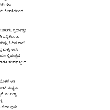
ಚರ್ಚೆಗಳು
ಿಕೆಯ ಕೊರತೆಯಿಂದ
ುದು. ಸ್ಪರ್ಧಾತ್ಮಕ
ಗಿ ಒಪ್ಪಿಕೊಂಡು
ಿವು, ಓದಿದ ಶಾಲೆ,
ನ ಮತ್ತು ಅದೇ
ಲ್ಲಿ ಹುಟ್ಟಿದ
ು ಹಾಗೂ ಸಂಪನ್ಮೂಲದ
ಜೊತೆಗೆ ಆತ
 ಮೇಲ್ ಮಧ್ಯಮ
ತವೆ. ಈ ಎಲ್ಲಾ
್ನ
ು ಹೇಳುವುದು