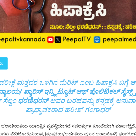
ಪರೀಕ್ಷೆ ಮತ್ತದರ ಒಳಗಿನ ಮೆರಿಟ್ ಎಂಬ ಹಿಪಾಕ್ರಸಿ ಬಗ್ಗೆ
ಆಕ
ಿದ್ಯಾಲಯ/ ಪ್ಯಾರಿಸ್ ಇನ್ಸ್ಟಿಟ್ಯೂಟ್ ಆಫ್ ಪೊಲಿಟಿಕಲ್ ಸೈಸ್ನ
ಿ
ಸೆಲ್ವಂ
ಧರಣಿಧರನ್
ಅವರ ಬರಹವನ್ನು ಕನ್ನಡಕ್ಕೆ ಅನುವಾದಿ
ಪ್ರಾಧ್ಯಾಪಕರಾದ ಹರೀಶ್ ಗಂಗಾಧರ್
ಕ್ಷಣ ಚಲನಶೀಲತೆಯ ಯಾಂತ್ರಿಕ ವ್ಯವಸ್ಥೆಯಾಗದೆ ಸವಲತ್ತುಗಳ ಕೋಟೆಯಾಗಿ ಮಾರ್ಪಟ್ಟಿದ
್ರಮಗಳು ಮೆರಿಟೋಕ್ರೇಸಿಯನ್ನ (ಶ್ರೇಷ್ಠತೆಯ/ಅರ್ಹತೆಯ ವ್ಯಸನ ಅಂದುಕೊಳ್ಳಿ) ಭಂಗಗೊಳ