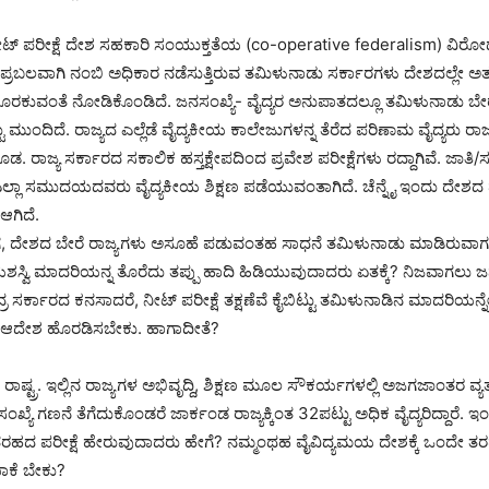
ಾಗಿ ನೀಟ್ ಪರೀಕ್ಷೆ ದೇಶ ಸಹಕಾರಿ ಸಂಯುಕ್ತತೆಯ (co-operative federalism) ವಿ
್ನ ಪ್ರಬಲವಾಗಿ ನಂಬಿ ಅಧಿಕಾರ ನಡೆಸುತ್ತಿರುವ ತಮಿಳುನಾಡು ಸರ್ಕಾರಗಳು ದೇಶದಲ್ಲೇ ಅತ್ತ
ೊರಕುವಂತೆ ನೋಡಿಕೊಂಡಿದೆ. ಜನಸಂಖ್ಯೆ- ವೈದ್ಯರ ಅನುಪಾತದಲ್ಲೂ ತಮಿಳುನಾಡು ಬೇರ
 ಮುಂದಿದೆ. ರಾಜ್ಯದ ಎಲ್ಲೆಡೆ ವೈದ್ಯಕೀಯ ಕಾಲೇಜುಗಳನ್ನ ತೆರೆದ ಪರಿಣಾಮ ವೈದ್ಯರು ರಾಜ
ೂಡ. ರಾಜ್ಯ ಸರ್ಕಾರದ ಸಕಾಲಿಕ ಹಸ್ತಕ್ಷೇಪದಿಂದ ಪ್ರವೇಶ ಪರೀಕ್ಷೆಗಳು ರದ್ದಾಗಿವೆ. ಜಾತ
್ಲಾ ಸಮುದಯದವರು ವೈದ್ಯಕೀಯ ಶಿಕ್ಷಣ ಪಡೆಯುವಂತಾಗಿದೆ. ಚೆನ್ನೈ ಇಂದು ದೇಶದ 
ಗಿದೆ.
 ದೇಶದ ಬೇರೆ ರಾಜ್ಯಗಳು ಅಸೂಹೆ ಪಡುವಂತಹ ಸಾಧನೆ ತಮಿಳುನಾಡು ಮಾಡಿರುವಾಗ 
 ಯಶಸ್ವಿ ಮಾದರಿಯನ್ನ ತೊರೆದು ತಪ್ಪು ಹಾದಿ ಹಿಡಿಯುವುದಾದರು ಏತಕ್ಕೆ? ನಿಜವಾಗಲ
ರ ಸರ್ಕಾರದ ಕನಸಾದರೆ, ನೀಟ್ ಪರೀಕ್ಷೆ ತಕ್ಷಣೆವೆ ಕೈಬಿಟ್ಟು ತಮಿಳುನಾಡಿನ ಮಾದರಿಯನ್ನೇ
 ಆದೇಶ ಹೊರಡಿಸಬೇಕು. ಹಾಗಾದೀತೆ?
ಷ್ಟ್ರ. ಇಲ್ಲಿನ ರಾಜ್ಯಗಳ ಅಭಿವೃದ್ದಿ, ಶಿಕ್ಷಣ ಮೂಲ ಸೌಕರ್ಯಗಳಲ್ಲಿ ಅಜಗಜಾಂತರ ವ್ಯತ್
ಂಖ್ಯೆ ಗಣನೆ ತೆಗೆದುಕೊಂಡರೆ ಜಾರ್ಕಂಡ ರಾಜ್ಯಕ್ಕಿಂತ 32ಪಟ್ಟು ಅಧಿಕ ವೈದ್ಯರಿದ್ದಾರೆ. ಇ
 ತರಹದ ಪರೀಕ್ಷೆ ಹೇರುವುದಾದರು ಹೇಗೆ? ನಮ್ಮಂಥಹ ವೈವಿದ್ಯಮಯ ದೇಶಕ್ಕೆ ಒಂದೇ ತ
ಾಕೆ ಬೇಕು?