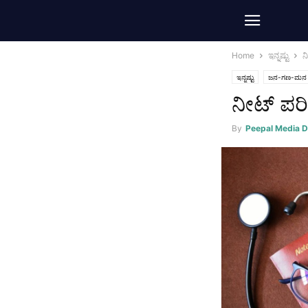
Home
ಇನ್ನಷ್ಟು
ನ
ಇನ್ನಷ್ಟು
ಜನ-ಗಣ-ಮನ
ನೀಟ್ ಪರೀಕ
By
Peepal Media 