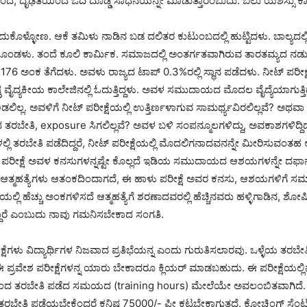
ಚಿನಿಂದ, ದೃಢತೆಯಿಂದ ಓದಿ ದೊಡ್ಡ ಸಾಧನೆಯನ್ನೇ ಮಾಡುತ್ತಾರೆಂಬುದು. ಬಲು ಯಶಸ್ಸು ಕಾ
ಗೆದುಕೊಳ್ಳೋಣ. ಆಕೆ ತಮಿಳು ನಾಡಿನ ಬಡ ದಲಿತರ ಕುಟುಂಬದಲ್ಲಿ ಹುಟ್ಟಿದಳು. ಬಾಲ್ಯದಲ್ಲ
ೊಂಡಳು. ತಂದೆ ಕೂಲಿ ಕಾರ್ಮಿಕ. ಸಮಾಜದಲ್ಲಿ ಅಂತರ್ಗತವಾಗಿರುವ ತಾರತಮ್ಯದ ನ
ಕೆ 1176 ಅಂಕ ತೆಗೆದಳು. ಅವಳು ರಾಜ್ಯದ ಟಾಪ್ 0.3%ರಲ್ಲಿ ಸ್ಥಾನ ಪಡೆದಳು. ನೀಟ್ ಪರೀಕ್ಷೆ
್ಠ ವೈದ್ಯಕೀಯ ಕಾಲೇಜಿನಲ್ಲಿ ಓದುತ್ತಿದ್ದಳು. ಅವಳ ಸಮುದಾಯದ ಮೊದಲ ವೈದ್ಯೆಯಾಗುತ್ತಿ
ಿಡಲಿಲ್ಲ. ಅವಳಿಗೆ ನೀಟ್ ಪರೀಕ್ಷೆಯಲ್ಲಿ ಉತ್ತಿರ್ಣಳಾಗುವ ಸಾಮರ್ಥ್ಯವಿರಲಿಲ್ಲವೆ? ಅಥ
ರಬೇತಿ, exposure ಸಿಗಲಿಲ್ಲವೆ? ಅವಳ ಬಳಿ ಸಂಪನ್ಮೂಲಗಳಿದ್ದು, ಅವಕಾಶಗಳಿದ್ದಿದ್ದ
್ಲಿ ತರಬೇತಿ ಪಡೆದಿದ್ದರೆ, ನೀಟ್ ಪರೀಕ್ಷೆಯಲ್ಲಿ ಮೊದಲಿಗನಾದವನನ್ನೇ ಮೀರಿಸುವಂತಹ 
ನೀಟ್ ಪರೀಕ್ಷೆ ಅವಳ ಕನಸುಗಳನ್ನಷ್ಟೇ ಕೊಲ್ಲದೆ ಇಡಿಯ ಸಮುದಾಯದ ಆಶಯಗಳನ್ನೇ ದಫಾನ್
ತ ಆತ್ಮಹತ್ಯೆಗಳು ಆತಂಕದಿಂದಾಗದೆ, ಈ ಹಾಳು ಪರೀಕ್ಷೆ ಅವರ ಕನಸು, ಆಶಯಗಳಿಗೆ ಸಮಾಧ
ೆಯಲ್ಲಿ ಹೆಚ್ಚು ಅಂಕಗಳಿಸದೆ ಆತ್ಮಹತ್ಯೆಗೆ ಶರಣಾದವರಲ್ಲಿ ಹೆಚ್ಚಿನವರು ಹಳ್ಳಿಗಾಡಿನ, ಶೋಷ
ಾರೆ ಎಂಬುದು ನಾವು ಗಮನಿಸಬೇಕಾದ ಸಂಗತಿ.
್ಷೆಗಳು ವಿದ್ಯಾರ್ಥಿಗಳ ನಿಜವಾದ ಪ್ರತಿಭೆಯನ್ನ ಎಂದು ಗುರುತಿಸಲಾರವು. ಒಳ್ಳೆಯ ತರಬ
ೆ ಈ ಪ್ರವೇಶ ಪರೀಕ್ಷೆಗಳನ್ನ ಯಾರು ಬೇಕಾದರೂ ಕ್ಲಿಯರ್ ಮಾಡಬಹುದು. ಈ ಪರೀಕ್ಷೆಯಲ್
ಿಂದ ತರಬೇತಿ ಪಡೆದ ಸಮಯದ (training hours) ಮೇಲೆಯೇ ಅವಲಂಬಿತವಾಗಿದೆ. ಭ
ಬೇತಿ ಪಡೆಯಬೇಕೆಂದರೆ ಕನಿಷ್ಠ 75000/- ಫೀ ಕಟ್ಟಬೇಕಾಗುತ್ತದೆ. ಕೋಚಿಂಗ್ ಸೆಂಟ