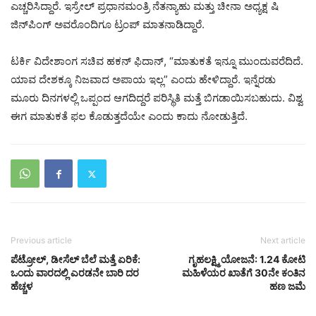
ಎಚ್ಚರಿಸಿದ್ದಾರೆ. ಇಸ್ರೇಲ್ ಪ್ರಧಾನಮಂತ್ರಿ ನೆತನ್ಯಾಹು ಮತ್ತು ಚೀನಾ ಅಧ್ಯಕ್ಷ ಷಿ
ಜಿನ್‌ಪಿಂಗ್ ಅವರೊಂದಿಗೂ ಟ್ರಂಪ್ ಮಾತನಾಡಿದ್ದಾರೆ.
ಟರ್ಕಿ ವಿದೇಶಾಂಗ ಸಚಿವ ಹಕನ್ ಫಿದಾನ್, “ಮಾತುಕತೆ ಇನ್ನೂ ಮುಂದುವರೆದಿದೆ.
ಯಾವ ದೇಶಕ್ಕೂ ನಿಜವಾದ ಅಪಾಯ ಇಲ್ಲ” ಎಂದು ಹೇಳಿದ್ದಾರೆ. ಇನ್ನೆರಡು
ಮೂರು ದಿನಗಳಲ್ಲಿ ಒಪ್ಪಂದ ಆಗದಿದ್ದರೆ ಪರಿಸ್ಥಿತಿ ಮತ್ತೆ ಬಿಗಡಾಯಿಸಬಹುದು. ವಿಶ್ವ
ಈಗ ಮಾತುಕತೆ ಫಲ ಕೊಡುತ್ತದೆಯೇ ಎಂದು ಕಾದು ನೋಡುತ್ತಿದೆ.
Previous article
Next article
ಪೆಟ್ರೋಲ್, ಡೀಸೆಲ್ ಬೆಲೆ ಮತ್ತೆ ಏರಿಕೆ:
ಗೃಹಲಕ್ಷ್ಮಿ ಯೋಜನೆ: 1.24 ಕೋಟಿ
ಒಂದು ವಾರದಲ್ಲಿ ಎರಡನೇ ಬಾರಿ ದರ
ಮಹಿಳೆಯರ ಖಾತೆಗೆ 30ನೇ ಕಂತಿನ
ಹೆಚ್ಚಳ
ಹಣ ಜಮೆ