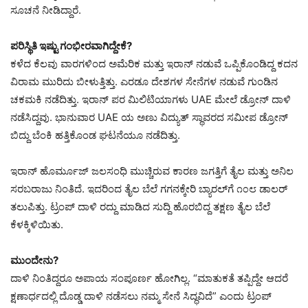
ಸೂಚನೆ ನೀಡಿದ್ದಾರೆ.
ಪರಿಸ್ಥಿತಿ ಇಷ್ಟು ಗಂಭೀರವಾಗಿದ್ದೇಕೆ?
ಕಳೆದ ಕೆಲವು ವಾರಗಳಿಂದ ಅಮೆರಿಕ ಮತ್ತು ಇರಾನ್ ನಡುವೆ ಒಪ್ಪಿಕೊಂಡಿದ್ದ ಕದನ
ವಿರಾಮ ಮುರಿದು ಬೀಳುತ್ತಿತ್ತು. ಎರಡೂ ದೇಶಗಳ ಸೇನೆಗಳ ನಡುವೆ ಗುಂಡಿನ
ಚಕಮಕಿ ನಡೆದಿತ್ತು. ಇರಾನ್ ಪರ ಮಿಲಿಟಿಯಾಗಳು UAE ಮೇಲೆ ಡ್ರೋನ್ ದಾಳಿ
ನಡೆಸಿದ್ದವು. ಭಾನುವಾರ UAE ಯ ಅಣು ವಿದ್ಯುತ್ ಸ್ಥಾವರದ ಸಮೀಪ ಡ್ರೋನ್
ಬಿದ್ದು ಬೆಂಕಿ ಹತ್ತಿಕೊಂಡ ಘಟನೆಯೂ ನಡೆದಿತ್ತು.
ಇರಾನ್ ಹೊರ್ಮೂಜ್ ಜಲಸಂಧಿ ಮುಚ್ಚಿರುವ ಕಾರಣ ಜಗತ್ತಿಗೆ ತೈಲ ಮತ್ತು ಅನಿಲ
ಸರಬರಾಜು ನಿಂತಿದೆ. ಇದರಿಂದ ತೈಲ ಬೆಲೆ ಗಗನಕ್ಕೇರಿ ಬ್ಯಾರಲ್‌ಗೆ ೧೦೮ ಡಾಲರ್
ತಲುಪಿತ್ತು. ಟ್ರಂಪ್ ದಾಳಿ ರದ್ದು ಮಾಡಿದ ಸುದ್ದಿ ಹೊರಬಿದ್ದ ತಕ್ಷಣ ತೈಲ ಬೆಲೆ
ಕೆಳಕ್ಕಿಳಿಯಿತು.
ಮುಂದೇನು?
ದಾಳಿ ನಿಂತಿದ್ದರೂ ಅಪಾಯ ಸಂಪೂರ್ಣ ಹೋಗಿಲ್ಲ. “ಮಾತುಕತೆ ತಪ್ಪಿದ್ದೇ ಆದರೆ
ಕ್ಷಣಾರ್ಧದಲ್ಲಿ ದೊಡ್ಡ ದಾಳಿ ನಡೆಸಲು ನಮ್ಮ ಸೇನೆ ಸಿದ್ಧವಿದೆ” ಎಂದು ಟ್ರಂಪ್