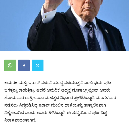
ಅಮೆರಿಕ ಮತ್ತು ಇರಾನ್ ನಡುವೆ ಯುದ್ಧ ನಡೆಯುತ್ತದೆ ಎಂಬ ಭಯ ಇಡೀ
ಜಗತ್ತನ್ನು ಕಾಡುತ್ತಿತ್ತು. ಆದರೆ ಅಮೆರಿಕ ಅಧ್ಯಕ್ಷ ಡೊನಾಲ್ಡ್ ಟ್ರಂಪ್ ಅವರು
ಸೋಮವಾರ ರಾತ್ರಿ ಒಂದು ಮಹತ್ವದ ನಿರ್ಧಾರ ಪ್ರಕಟಿಸಿದ್ದಾರೆ. ಮಂಗಳವಾರ
ನಡೆಸಲು ಸಿದ್ಧಪಡಿಸಿದ್ದ ಇರಾನ್ ಮೇಲಿನ ದಾಳಿಯನ್ನು ತಾತ್ಕಾಲಿಕವಾಗಿ
ನಿಲ್ಲಿಸಲಾಗಿದೆ ಎಂದು ಅವರು ತಿಳಿಸಿದ್ದಾರೆ. ಈ ಸುದ್ದಿಯಿಂದ ಇಡೀ ವಿಶ್ವ
ನಿರಾಳವಾದಂತಾಗಿದೆ.