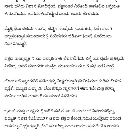
ನಾವು ಹಸಿರು ನಿಶಾನೆ ತೋರಿದ್ದೇವೆ. ಪಕ್ಷಾಂತರ ವಿರೋಧಿ ಕಾನೂನಿನ ಬಗ್ಗೆಯೂ
ಕುರಿತಾಗಿಯೂ ಜಾಗರೂಕರಾಗಿದ್ದೇವೆ ಎಂದು ಅವರು ಹೇಳಿದರು.
ಮೈತ್ರಿ ಘೋಷಣೆಯ ನಂತರ, ಹೆಚ್ಚಿನ ಸಂಖ್ಯೆಯ ನಾಯಕರು, ವಿಶೇಷವಾಗಿ
ಅಲ್ಪಸಂಖ್ಯಾತ ಸಮುದಾಯಕ್ಕೆ ಸೇರಿದವರು ಜೆಡಿಎಸ್ (ಎಸ್) ತೊರೆಯಲು
ನಿರ್ಧರಿಸಿದ್ದಾರೆ.
ಪಕ್ಷದ ರಾಜ್ಯಾಧ್ಯಕ್ಷ ಸಿ.ಎಂ.ಇಬ್ರಾಹಿಂ ಈ ಬೆಳವಣಿಗೆಯ ಬಗ್ಗೆ ಯಾವುದೇ ಪ್ರತಿಕ್ರಿಯೆ
ನೀಡಿಲ್ಲ, ಆದರೆ ಈಗಾಗಲೇ ಮುಸ್ಲಿಂ ಮುಖಂಡರು ಈ ಬಗ್ಗೆ ಸಭೆ ನಡೆಸಿದ್ದಾರೆ.
ಲೋಕಸಭೆ ಸ್ಥಾನಗಳಿಗೆ ಸಚಿವರನ್ನು ವೀಕ್ಷಕರನ್ನಾಗಿ ನೇಮಿಸಿರುವ ಕುರಿತು ಕೇಳಿದ
ಪ್ರಶ್ನೆಗೆ, ರಾಜ್ಯದ ಎಲ್ಲಾ 28 ಲೋಕಸಭಾ ಸ್ಥಾನಗಳಿಗೆ ಈಗಾಗಲೇ ವೀಕ್ಷಕರನ್ನು
ನೇಮಿಸಲಾಗಿದೆ ಎಂದು ಶಿವಕುಮಾರ್ ತಿಳಿಸಿದರು.
ಬೃಹತ್ ಮತ್ತು ಮಧ್ಯಮ ಕೈಗಾರಿಕೆ ಸಚಿವ ಎಂ.ಬಿ.ಪಾಟೀಲ್ ವಿದೇಶದಲ್ಲಿದ್ದು,
ವಿದ್ಯುತ್ ಸಚಿವ ಕೆ.ಜೆ.ಜಾರ್ಜ್ ಅವರು ಪಕ್ಷದ ಕೇಂದ್ರ ಸಮಿತಿಯಲ್ಲಿರುವುದರಿಂದ
ಅವರನ್ನು ವೀಕ್ಷಕರನ್ನಾಗಿ ನೇಮಿಸಲಾಗಿಲ್ಲ ಎಂದು ಅವರು ಸಮರ್ಥಿಸಿಕೊಂಡರು.