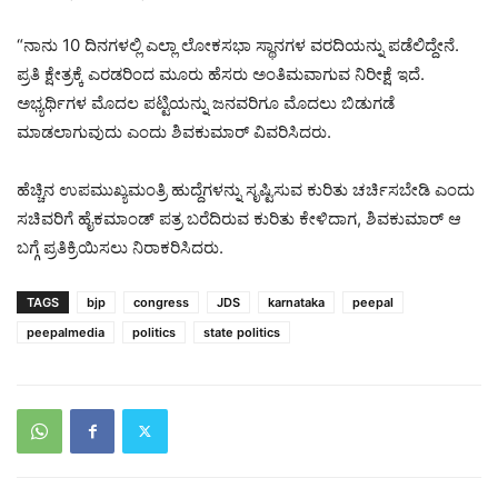
“ನಾನು 10 ದಿನಗಳಲ್ಲಿ ಎಲ್ಲಾ ಲೋಕಸಭಾ ಸ್ಥಾನಗಳ ವರದಿಯನ್ನು ಪಡೆಲಿದ್ದೇನೆ.
ಪ್ರತಿ ಕ್ಷೇತ್ರಕ್ಕೆ ಎರಡರಿಂದ ಮೂರು ಹೆಸರು ಅಂತಿಮವಾಗುವ ನಿರೀಕ್ಷೆ ಇದೆ.
ಅಭ್ಯರ್ಥಿಗಳ ಮೊದಲ ಪಟ್ಟಿಯನ್ನು ಜನವರಿಗೂ ಮೊದಲು ಬಿಡುಗಡೆ
ಮಾಡಲಾಗುವುದು ಎಂದು ಶಿವಕುಮಾರ್ ವಿವರಿಸಿದರು.
ಹೆಚ್ಚಿನ ಉಪಮುಖ್ಯಮಂತ್ರಿ ಹುದ್ದೆಗಳನ್ನು ಸೃಷ್ಟಿಸುವ ಕುರಿತು ಚರ್ಚಿಸಬೇಡಿ ಎಂದು
ಸಚಿವರಿಗೆ ಹೈಕಮಾಂಡ್ ಪತ್ರ ಬರೆದಿರುವ ಕುರಿತು ಕೇಳಿದಾಗ, ಶಿವಕುಮಾರ್ ಆ
ಬಗ್ಗೆ ಪ್ರತಿಕ್ರಿಯಿಸಲು ನಿರಾಕರಿಸಿದರು.
TAGS
bjp
congress
JDS
karnataka
peepal
peepalmedia
politics
state politics