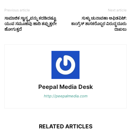
Previous article
Next article
ಸಾಮಾಜಿಕ ಸ್ವಾಸ್ಥ್ಯವನ್ನು ಕದಡಿದಷ್ಟೂ
ಸುಳ್ಳು ಚುನಾವಣಾ ಅಫಿಡವಿಟ್:
ಯುವ ಸಮೂಹವು ಹಾದಿ ತಪ್ಪುತ್ತಲೇ
ಕಾಂಗ್ರೆಸ್ ಶಾಸಕರೊಬ್ಬರ ವಿರುದ್ಧ ದೂರು
ಹೋಗುತ್ತದೆ
ದಾಖಲು
Peepal Media Desk
http://peepalmedia.com
RELATED ARTICLES