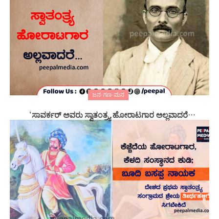
ಜನ-ಗಣ-ಮನ
‘ಸಾವರ್ಕರ್ ಅವರು ಸ್ವಾತಂತ್ರ್ಯ ಹೋರಾಟಗಾರ ಅಲ್ಲವಾದರೆ…