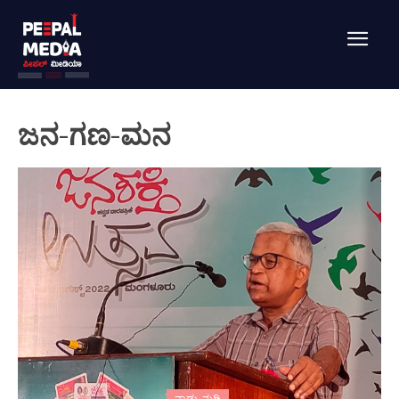
ಜನ-ಗಣ-ಮನ
ನಾಡು-ನುಡಿ