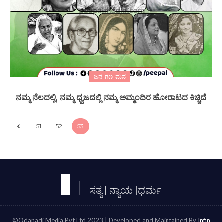
ಜನ-ಗಣ-ಮನ
ನಮ್ಮ ನೆಲದಲ್ಲಿ, ನಮ್ಮ ಧ್ವಜದಲ್ಲಿ ನಮ್ಮ ಅಮ್ಮಂದಿರ ಹೋರಾಟದ ಕಿಚ್ಚಿದೆ
51
52
53
ಸತ್ಯ | ನ್ಯಾಯ |ಧರ್ಮ
©Odanadi Media Pvt Ltd 2023 | Developed and Maintained By
Infin