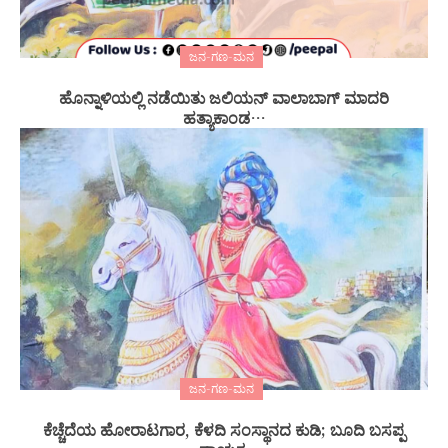
ಜನ-ಗಣ-ಮನ
ಹೊನ್ನಾಳಿಯಲ್ಲಿ ನಡೆಯಿತು ಜಲಿಯನ್ ವಾಲಾಬಾಗ್ ಮಾದರಿ
ಹತ್ಯಾಕಾಂಡ…
ಜನ-ಗಣ-ಮನ
ಕೆಚ್ಚೆದೆಯ ಹೋರಾಟಗಾರ, ಕೆಳದಿ ಸಂಸ್ಥಾನದ ಕುಡಿ; ಬೂದಿ ಬಸಪ್ಪ