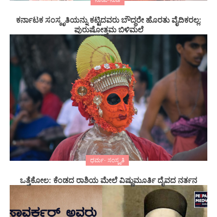
ಕರ್ನಾಟಕ ಸಂಸ್ಕೃತಿಯನ್ನು ಕಟ್ಟಿದವರು ಬೌದ್ಧರೇ ಹೊರತು ವೈದಿಕರಲ್ಲ:
ಪುರುಷೋತ್ತಮ ಬಿಳಿಮಲೆ
ಧರ್ಮ- ಸಂಸ್ಕೃತಿ
ಒತ್ತೆಕೋಲ: ಕೆಂಡದ ರಾಶಿಯ ಮೇಲೆ ವಿಷ್ಣುಮೂರ್ತಿ ದೈವದ ನರ್ತನ