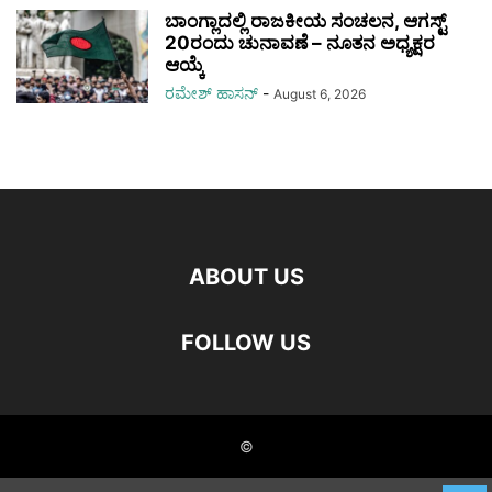
ಬಾಂಗ್ಲಾದಲ್ಲಿ ರಾಜಕೀಯ ಸಂಚಲನ, ಆಗಸ್ಟ್
20ರಂದು ಚುನಾವಣೆ – ನೂತನ ಅಧ್ಯಕ್ಷರ
ಆಯ್ಕೆ
ರಮೇಶ್‌ ಹಾಸನ್‌
-
August 6, 2026
ABOUT US
FOLLOW US
©