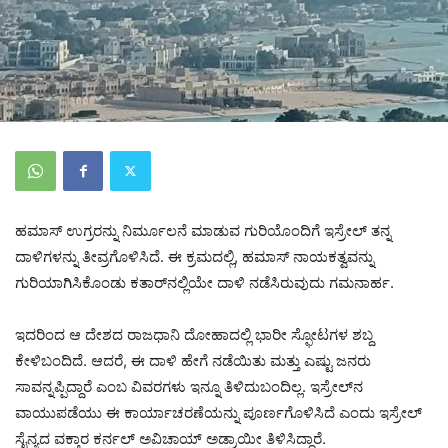
ಹಮಾಸ್ ಉಗ್ರರನ್ನು ನಿರ್ಮೂಲನೆ ಮಾಡುವ ಗುರಿಯೊಂದಿಗೆ ಇಸ್ರೇಲ್ ತನ್ನ
ದಾಳಿಗಳನ್ನು ತೀವ್ರಗೊಳಿಸಿದೆ. ಈ ಕ್ರಮದಲ್ಲಿ, ಹಮಾಸ್ ನಾಯಕತ್ವವನ್ನು
ಗುರಿಯಾಗಿಸಿಕೊಂಡು ಕತಾರ್‌ನಲ್ಲಿಯೇ ದಾಳಿ ನಡೆಸಿರುವುದು ಗಮನಾರ್ಹ.
ಇದರಿಂದ ಆ ದೇಶದ ರಾಜಧಾನಿ ದೋಹಾದಲ್ಲಿ ಭಾರೀ ಸ್ಫೋಟಗಳ ಶಬ್ದ
ಕೇಳಿಬಂದಿದೆ. ಆದರೆ, ಈ ದಾಳಿ ಹೇಗೆ ನಡೆಯಿತು ಮತ್ತು ಎಷ್ಟು ಜನರು
ಸಾವನ್ನಪ್ಪಿದ್ದಾರೆ ಎಂಬ ವಿವರಗಳು ಇನ್ನೂ ತಿಳಿದುಬಂದಿಲ್ಲ. ಇಸ್ರೇಲ್‌ನ
ವಾಯುಪಡೆಯು ಈ ಕಾರ್ಯಾಚರಣೆಯನ್ನು ಪೂರ್ಣಗೊಳಿಸಿದೆ ಎಂದು ಇಸ್ರೇಲ್
ಸೈನ್ಯದ ವಕ್ತಾರ ಕರ್ನಲ್ ಅವಿಚಾಯ್ ಅಡ್ರಾಯೀ ತಿಳಿಸಿದ್ದಾರೆ.