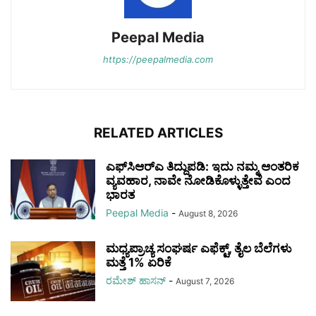
Peepal Media
https://peepalmedia.com
RELATED ARTICLES
ಎಫ್‌ಸಿಆರ್‌ಎ ತಿದ್ದುಪಡಿ: ಇದು ನಮ್ಮ ಆಂತರಿಕ
ವ್ಯವಹಾರ, ನಾವೇ ನೋಡಿಕೊಳ್ಳುತ್ತೇವೆ ಎಂದ
ಭಾರತ
Peepal Media
-
August 8, 2026
ಮಧ್ಯಪ್ರಾಚ್ಯ ಸಂಘರ್ಷ ಎಫೆಕ್ಟ್, ತೈಲ ಬೆಲೆಗಳು
ಮತ್ತೆ 1% ಏರಿಕೆ
ರಮೇಶ್‌ ಹಾಸನ್‌
-
August 7, 2026