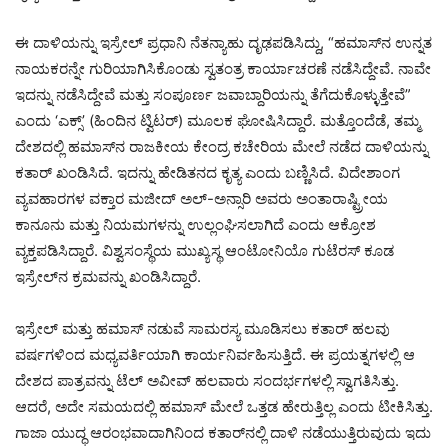
ಈ ದಾಳಿಯನ್ನು ಇಸ್ರೇಲ್ ಪ್ರಧಾನಿ ನೆತನ್ಯಾಹು ದೃಢಪಡಿಸಿದ್ದು, “ಹಮಾಸ್‌ನ ಉನ್ನತ
ನಾಯಕರನ್ನೇ ಗುರಿಯಾಗಿಸಿಕೊಂಡು ಸ್ವತಂತ್ರ ಕಾರ್ಯಾಚರಣೆ ನಡೆಸಿದ್ದೇವೆ. ನಾವೇ
ಇದನ್ನು ನಡೆಸಿದ್ದೇವೆ ಮತ್ತು ಸಂಪೂರ್ಣ ಜವಾಬ್ದಾರಿಯನ್ನು ತೆಗೆದುಕೊಳ್ಳುತ್ತೇವೆ”
ಎಂದು ‘ಎಕ್ಸ್’ (ಹಿಂದಿನ ಟ್ವಿಟರ್) ಮೂಲಕ ಘೋಷಿಸಿದ್ದಾರೆ. ಮತ್ತೊಂದೆಡೆ, ತಮ್ಮ
ದೇಶದಲ್ಲಿ ಹಮಾಸ್‌ನ ರಾಜಕೀಯ ಕೇಂದ್ರ ಕಚೇರಿಯ ಮೇಲೆ ನಡೆದ ದಾಳಿಯನ್ನು
ಕತಾರ್ ಖಂಡಿಸಿದೆ. ಇದನ್ನು ಹೇಡಿತನದ ಕೃತ್ಯ ಎಂದು ಬಣ್ಣಿಸಿದೆ. ವಿದೇಶಾಂಗ
ವ್ಯವಹಾರಗಳ ವಕ್ತಾರ ಮಜೀದ್ ಅಲ್-ಅನ್ಸಾರಿ ಅವರು ಅಂತಾರಾಷ್ಟ್ರೀಯ
ಕಾನೂನು ಮತ್ತು ನಿಯಮಗಳನ್ನು ಉಲ್ಲಂಘಿಸಲಾಗಿದೆ ಎಂದು ಆಕ್ರೋಶ
ವ್ಯಕ್ತಪಡಿಸಿದ್ದಾರೆ. ವಿಶ್ವಸಂಸ್ಥೆಯ ಮುಖ್ಯಸ್ಥ ಆಂಟೋನಿಯೊ ಗುಟೆರಸ್ ಕೂಡ
ಇಸ್ರೇಲ್‌ನ ಕ್ರಮವನ್ನು ಖಂಡಿಸಿದ್ದಾರೆ.
ಇಸ್ರೇಲ್ ಮತ್ತು ಹಮಾಸ್ ನಡುವೆ ಸಾಮರಸ್ಯ ಮೂಡಿಸಲು ಕತಾರ್ ಹಲವು
ವರ್ಷಗಳಿಂದ ಮಧ್ಯವರ್ತಿಯಾಗಿ ಕಾರ್ಯನಿರ್ವಹಿಸುತ್ತಿದೆ. ಈ ಪ್ರಯತ್ನಗಳಲ್ಲಿ ಆ
ದೇಶದ ಪಾತ್ರವನ್ನು ಟೆಲ್ ಅವೀವ್ ಹಲವಾರು ಸಂದರ್ಭಗಳಲ್ಲಿ ಸ್ವಾಗತಿಸಿತ್ತು.
ಆದರೆ, ಅದೇ ಸಮಯದಲ್ಲಿ ಹಮಾಸ್ ಮೇಲೆ ಒತ್ತಡ ಹೇರುತ್ತಿಲ್ಲ ಎಂದು ಟೀಕಿಸಿತ್ತು.
ಗಾಜಾ ಯುದ್ಧ ಆರಂಭವಾದಾಗಿನಿಂದ ಕತಾರ್‌ನಲ್ಲಿ ದಾಳಿ ನಡೆಯುತ್ತಿರುವುದು ಇದು