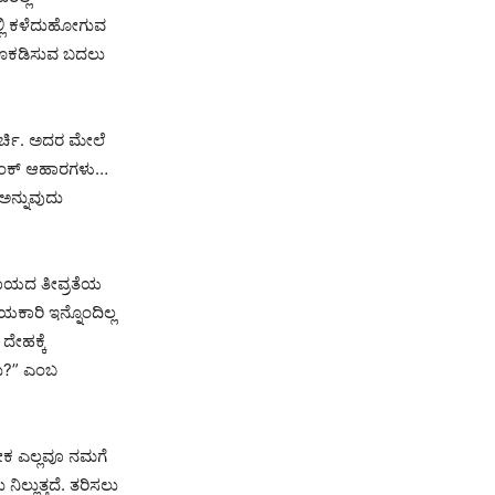
ಳಲ್ಲಿ ಕಳೆದುಹೋಗುವ
ತೂಕಡಿಸುವ ಬದಲು
ಕುರ್ಚಿ. ಅದರ ಮೇಲೆ
, ಜಂಕ್ ಆಹಾರಗಳು…
ಅನ್ನುವುದು
ಅಪಾಯದ ತೀವ್ರತೆಯ
ಾಯಕಾರಿ ಇನ್ನೊಂದಿಲ್ಲ
ದೇಹಕ್ಕೆ
ದು?” ಎಂಬ
ೇಕ ಎಲ್ಲವೂ ನಮಗೆ
ಲ್ಲುತ್ತದೆ. ತರಿಸಲು