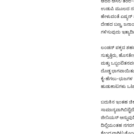
ಆದರೆ ಅಸಲಿ ತರಲೆ-ತಾಪತ
ಉಡುಪಿ ಮೂಲದ ನನ್ನ 
ಹೇಳುವಂತೆ ಏಷ್ಯನ್ 
ದೇಹದ ಬಣ್ಣ, ಜನಾಂ
ಗಳಿಸುವುದು ಇತ್ಯಾದಿ
ಲಂಡನ್ ಪಕ್ಕದ ಶಹರದಲ
ಸುತ್ತುತ್ತಿರು, ಹೊಸ
ಮತ್ತು ಒಬ್ಬಂಟಿತನವ
ದೊಡ್ಡ ಭಾಗವಾಯಿತು ಎ
ಕೈ-ಹೆಗಲು-ಭುಜಗಳ ಮ
ಹುಡುಕಾಟಗಳು ಒಟ್ಟ
ಬದುಕಿನ ಇಂತಹ ಚಿಕ
ಸಾಮಾನ್ಯವಾಗಿಬಿಟ್
ಜೀನಿಯಸ್ ಅನ್ನುವುದ
ದಿಲ್ಲಿಯಂತಹ ನಗರಗಳ
ಕೇಂದ್ರವಾಗಿಟ್ಟುಕೊ