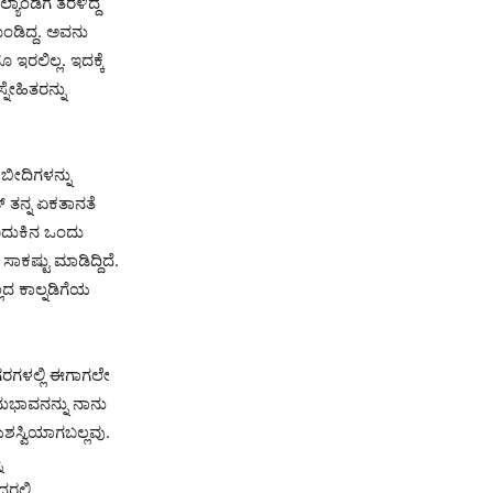
ಯಾಂಡಿಗೆ ತೆರಳಿದ್ದ
ಂಡಿದ್ದ. ಅವನು
ಇರಲಿಲ್ಲ. ಇದಕ್ಕೆ
ೇಹಿತರನ್ನು
 ಬೀದಿಗಳನ್ನು
್ ತನ್ನ ಏಕತಾನತೆ
 ಬದುಕಿನ ಒಂದು
ಕಷ್ಟು ಮಾಡಿದ್ದಿದೆ.
ಲದ ಕಾಲ್ನಡಿಗೆಯ
ಗರಗಳಲ್ಲಿ ಈಗಾಗಲೇ
ುಭಾವನನ್ನು ನಾನು
ಶಸ್ವಿಯಾಗಬಲ್ಲವು.
ು
ರಲ್ಲಿ