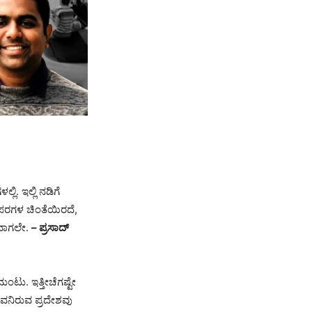
ಿ. ಇಲ್ಲಿ ನಡಿಗೆ
ಹಪರಗಳ ಚಿಂತೆಯಿರದೆ,
ೋದಾಗಲೇ.
– ಪ್ರಸಾದ್‌
ಂಟು. ಇತ್ತೀಚೆಗಷ್ಟೇ
 ಅವನಿರುವ ಪ್ರದೇಶವು