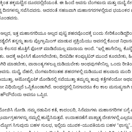
ಂತ ತಕ್ಕಮಟ್ಟಿನ ದೂರದಲ್ಲಿದೆಯಂತೆ. ಈ ಹಿಂದೆ ಅವನು ಬೆಂಗಳೂರು ಮತ್ತು ದುಬೈ ಸ
್ನ ದಿನಗಳನ್ನು ಸವೆಸಿದವನು. ಅದರಂತೆ ಸಹಜವಾಗಿ ಮಹಾನಗರಗಳಲ್ಲಿರುವ ಭಯಂಕರ 
ಿಸಿಕೊಂಡವನು.
ೂ ಅಲ್ಲದ, ಇತ್ತ ಮಹಾನಗರಿಯೂ ಅಲ್ಲದ ಪುಟ್ಟ ಶಹರವೊಂದಕ್ಕೆ ಬಂದು ಸೇರಿಕೊಂಡಿದ್ದರಿಂ
ಲಿಗೆ ತನ್ನನ್ನು ತಾನು ಪ್ರೊಗ್ರಾಮಿಂಗ್ ಮಾಡುವ ಪ್ರಕ್ರಿಯೆಯು ಅವನಲ್ಲಿ ಕೊಂಚ ನಿಧ
ು ಕೆಲಸದ ಹೊತ್ತಿಗೆ ಫೋನ್ ಮಾಡಿದೆಯಲ್ಲ ಮಾರಾಯ ಅಂದೆ. “ಇಲ್ಲಿ ಹಾಗೇನಿಲ್ಲ. ಕೊಟ್ಟ
ಸಾಕು. ಅದಕ್ಕೆ ಆಫೀಸಿಗೆ ಹೋಗಲೇಬೇಕು, ದಿನವಿಡೀ ಕಂಪ್ಯೂಟರ್ ಮುಂದೆ ಕೂರಬೇಕು, 
ಿರಿ ಮಾಡಬೇಕು, ವಾರಾಂತ್ಯಗಳಲ್ಲೂ ದುಡಿಯಬೇಕು ಅಂಥವುಗಳೇನಿಲ್ಲ. ಒಂದು ರೀತಿಯ
ಿದ್ದ ಅವನು. ದುಬೈ, ದೆಹಲಿ, ಬೆಂಗಳೂರಿನಂತಹ ಶಹರಗಳಲ್ಲಿ ದುಡಿಯುವ ಹಲವಾರು ಮಂದಿ
ಿಯುತ್ತಾ, ಆಟೋಪೈಲಟ್ ಮೋಡಿನಲ್ಲಿ ಸವೆಯುತ್ತಾ ತಮ್ಮನ್ನು ತಾವು ಕತ್ತೆಗಳೆಂದೋ ಅಥ
ಿಯಿಲ್ಲದೆ ಒಪ್ಪಿಕೊಂಡಾಗಿದೆ. ಅಂಥದ್ದರಲ್ಲಿ ನಿನಗಾದರೂ ಕೆಲ ಕಾಲ ಮನುಷ್ಯನಾಗಿ 
್ಕೆ. ಹೌದೌದೆಂದು ಅವನೂ ಒಪ್ಪಿದ.
ಯೋಚಿಸಿ ನೋಡಿ. ನಮ್ಮ ನಡುವಿನ ಕತೆ, ಕಾದಂಬರಿ, ಸಿನೆಮಾಗಳು ಮಹಾನಗರಿಗಳ ಬಗ್ಗ
ಪೂರ್ವಾಗ್ರಹಗಳನ್ನು ನಮ್ಮಲ್ಲಿ ಹುಟ್ಟಿಸಿರುತ್ತವೆ. ಉದಾಹರಣೆಗೆ ಪಾಶ್ಚಾತ್ಯ ದೇಶಗಳಲ್ಲಿ ಎಲ್ಲ
ದ್ಯೋಗ ಸಿಗುವುದು ಬಹಳ ಸುಲಭ, ಇಲ್ಲಿಯ ಯುವಕ-ಯುವತಿಯರು ಬಹಳ “ಫಾಸ್ಟು”