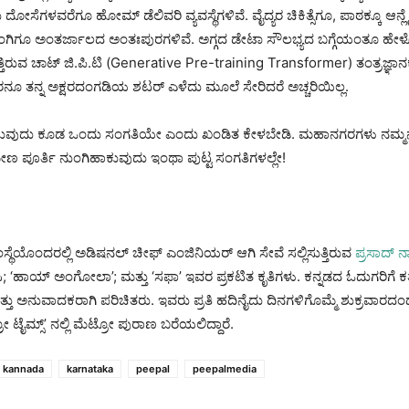
ದೋಸೆಗಳವರೆಗೂ ಹೋಮ್ ಡೆಲಿವರಿ ವ್ಯವಸ್ಥೆಗಳಿವೆ. ವೈದ್ಯರ ಚಿಕಿತ್ಸೆಗೂ, ಪಾಠಕ್ಕೂ ಆನ
ಂಗಿಗೂ ಅಂತರ್ಜಾಲದ ಅಂತಃಪುರಗಳಿವೆ. ಅಗ್ಗದ ಡೇಟಾ ಸೌಲಭ್ಯದ ಬಗ್ಗೆಯಂತೂ ಹೇಳ
ತಿರುವ ಚಾಟ್ ಜಿ.ಪಿ.ಟಿ (Generative Pre-training Transformer) ತಂತ್ರಜ್ಞಾನಕ್ಕೆ 
ನೂ ತನ್ನ ಅಕ್ಷರದಂಗಡಿಯ ಶಟರ್ ಎಳೆದು ಮೂಲೆ ಸೇರಿದರೆ ಅಚ್ಚರಿಯಿಲ್ಲ.
ವುದು ಕೂಡ ಒಂದು ಸಂಗತಿಯೇ ಎಂದು ಖಂಡಿತ ಕೇಳಬೇಡಿ. ಮಹಾನಗರಗಳು ನಮ್ಮನ್ನು ಇ
ೇಣ ಪೂರ್ತಿ ನುಂಗಿಹಾಕುವುದು ಇಂಥಾ ಪುಟ್ಟ ಸಂಗತಿಗಳಲ್ಲೇ!
ಂಸ್ಥೆಯೊಂದರಲ್ಲಿ ಅಡಿಷನಲ್ ಚೀಫ್ ಎಂಜಿನಿಯರ್ ಆಗಿ ಸೇವೆ ಸಲ್ಲಿಸುತ್ತಿರುವ
ಪ್ರಸಾದ್ ನ
‘ಹಾಯ್ ಅಂಗೋಲಾ’; ಮತ್ತು ‘ಸಫಾ’ ಇವರ ಪ್ರಕಟಿತ ಕೃತಿಗಳು. ಕನ್ನಡದ ಓದುಗರಿಗೆ ಕತ
ು ಅನುವಾದಕರಾಗಿ ಪರಿಚಿತರು. ಇವರು ಪ್ರತಿ ಹದಿನೈದು ದಿನಗಳಿಗೊಮ್ಮೆ ಶುಕ್ರವಾರದಂ
ೈಮ್ಸ್‌ʼ ನಲ್ಲಿ ಮೆಟ್ರೋ ಪುರಾಣ ಬರೆಯಲಿದ್ದಾರೆ.
kannada
karnataka
peepal
peepalmedia