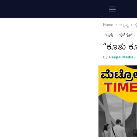
Home
ಇನ್ನಷ್ಟು
ಲೈ
ಇನ್ನಷ್ಟು
ಲೈಫ್‌ ಸ್ಟೈಲ್‌
“ಕೂತು ಕೂ
By
Peepal Media
-