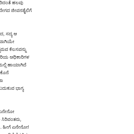
ೇರಿದಂತೆ ಹಲವು
ವೇಗದ ಜೀವನಶೈಲಿಗೆ
ದ, ಸದ್ಯ ಆ
ಾನವಾಗಿಯೇ
ಿರುವ ಕೆಲಸವನ್ನು
ಹಿರಿಯ ಅಧಿಕಾರಿಗಳ
ಲ್ಲಿ ಹಾಯಾಗಿದೆ
 ಕೊನೆ
ವಾ
ಬದುಕುವ ಭಾಗ್ಯ
ೆ ಏನೇನೋ
ರೂ ಸಿರಿವಂತರು,
… ಹೀಗೆ ಏನೇನೋ!