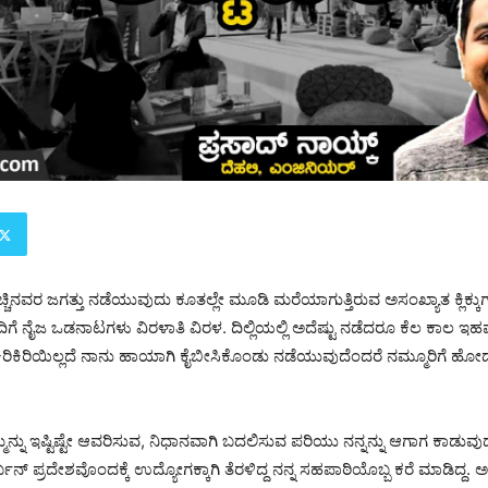
ಚಿನವರ ಜಗತ್ತು ನಡೆಯುವುದು ಕೂತಲ್ಲೇ ಮೂಡಿ ಮರೆಯಾಗುತ್ತಿರುವ ಅಸಂಖ್ಯಾತ ಕ್ಲಿಕ್ಕುಗಳಲ್ಲ
ೆ ನೈಜ ಒಡನಾಟಗಳು ವಿರಳಾತಿ ವಿರಳ. ದಿಲ್ಲಿಯಲ್ಲಿ ಅದೆಷ್ಟು ನಡೆದರೂ ಕೆಲ ಕಾಲ ಇ
ಕಿರಿಕಿರಿಯಿಲ್ಲದೆ ನಾನು ಹಾಯಾಗಿ ಕೈಬೀಸಿಕೊಂಡು ನಡೆಯುವುದೆಂದರೆ ನಮ್ಮೂರಿಗೆ ಹ
ನು ಇಷ್ಟಿಷ್ಟೇ ಆವರಿಸುವ, ನಿಧಾನವಾಗಿ ಬದಲಿಸುವ ಪರಿಯು ನನ್ನನ್ನು ಆಗಾಗ ಕಾಡುವುದು
ರ್ಬನ್ ಪ್ರದೇಶವೊಂದಕ್ಕೆ ಉದ್ಯೋಗಕ್ಕಾಗಿ ತೆರಳಿದ್ದ ನನ್ನ ಸಹಪಾಠಿಯೊಬ್ಬ ಕರೆ ಮಾಡಿದ್ದ.