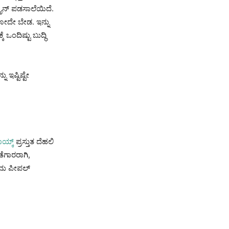
್ಲೈನ್ ಪಡಸಾಲೆಯಿದೆ.
ೋದೇ ಬೇಡ. ಇನ್ನು
ಒಂದಿಷ್ಟು ಬುದ್ಧಿ
ಷ್ಟಿಷ್ಟೇ
ಾಯ್ಕ್
ಪ್ರಸ್ತುತ ದೆಹಲಿ
ೆಗಾರರಾಗಿ,
ದು ಪೀಪಲ್‌