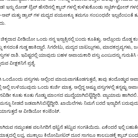
ಡ! ಇನ್ನು ರೋಡ್ ಟ್ರಿಪ್ ಹೆಸರಿನಲ್ಲಿ ಕ್ಯಾಬ್ ಗಳಲ್ಲಿ ಕುಳಿತುಕೊಂಡು ಸ್ಮಾರ್ಟ್‍ಫೋನ್ ಗ
-ಅಪ್ ಮತ್ತು ಡ್ರಾಪ್ ಗಳ ಮಧ್ಯದ ಪಯಣಕ್ಕೂ ತಮಗೂ ಸಂಬಂಧವೇ ಇಲ್ಲವೆಂಬಂತೆ 
ದು.
ಚಿಕ್ಕದಾದ ವೀಡಿಯೋ ಒಂದು ನನ್ನ ಇನ್ಬಾಕ್ಸಿನಲ್ಲಿ ಬಂದು ಕೂತಿತ್ತು. ಅಲ್ಲೊಂದು ದೊಡ್ಡ 
ು ಕಸದಂತೆ ಗುಡ್ಡ ಹಾಕಿದ್ದಾರೆ. ಸಿಗರೇಟು, ಮದ್ಯದ ಬಾಟಲ್ಲುಗಳು, ಮಾದಕದ್ರವ್ಯಗಳು
್ತುಗಳ ರಾಶಿ. ಇವಿಷ್ಟರಲ್ಲಿ ಯಾವುದು ಬಹಳ ಅಪಾಯಕಾರಿ ವಸ್ತು ಎಂಬುದನ್ನು ಗುರುತಿಸಿ 
 ವೀಕ್ಷಕನಿಗೆ ಪ್ರಶ್ನೆ.
ರವಾಗಿ ಒಂದೊಂದು ವಸ್ತುಗಳು ಅಲ್ಲಿಂದ ಮಾಯವಾಗತೊಡಗುತ್ತವೆ, ತಾವು ತಂದೊಡ್ಡುವ 
ಲಿ ಅಲ್ಲಿ ಉಳಿಯುವುದು ಒಂದು ಕುರ್ಚಿ ಮಾತ್ರ. ಅಲ್ಲಿದ್ದ ಅಷ್ಟೂ ವಸ್ತುಗಳಲ್ಲಿ ತನ್ನಷ್ಟು ಅಪ
ವಿಡೀ ಕೂತು ಕೂತು ಗೊಡ್ಡು ಮಾಂಸದ ಮುದ್ದೆಯಾಗಿಬಿಟ್ಟಿದ್ದೀರಿ. ವ್ಯಾಯಾಮ ಹಾಗಿರಲಿ. 
ನ್ನೂ ನೀಡದೆ ಜಡವಾಗಿಸಿಬಿಟ್ಟಿದ್ದೀರಿ. ಖಾಯಿಲೆಗಳು ನಿಮಗೆ ಬರದೆ ಇನ್ಯಾರಿಗೆ ಬರುವು
ೊನೆಯಾಗುತ್ತದೆ ಆ ವೀಡಿಯೋ ಕಂಟೆಂಟ್.
ರುವ ನಮ್ಮಂತಹ ವಲಸಿಗರಿಗೆ ಥಟ್ಟನೆ ತಟ್ಟುವ ಸಂಗತಿಯಿದು. ಏಕೆಂದರೆ ಇಲ್ಲಿ ಬಹುತ
ಮಾತ್ರದಲ್ಲಿ ಲಭ್ಯ. ಮುಕ್ಕಾಲು ಕಿಲೋಮೀಟರ್ ದೂರ ಸಾಗಲೂ ಕಾಲಬುಡಕ್ಕೆ ಕ್ಯಾಬ್ ಬಂದು ನಿ