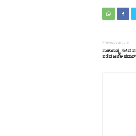
Previous article
ಮಹಾರಾಷ್ಟ್ರ ಸಚಿವ ಸಂ
ಪಡೆದ ಅಜಿತ್ ಪವಾರ್