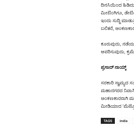
ದಿನಸಿಯಿಂದ ಹಿಡಿದು 
ಮೀಟಿಂಗಿಗೂ, ಡೇಟಿ
ಇಂದು ಸುದ್ದಿ ಮಾಡುತ್
ಬಲಿತರೆ, ಅಂಕಣಕಾರ
ಕೂರುವುದು, ನಡೆಯು
ಆವರಿಸುವುದು, ಕ್ರಮ
ಪ್ರಸಾದ್ ನಾಯ್ಕ್
ಸರಕಾರಿ ಸ್ವಾಮ್ಯದ ಸ
ಮಹಾನಗರದ ನಿವಾಸಿ; 
ಅಂಕಣಕಾರರಾಗಿ ಮತ್ತ
ಮೀಡಿಯಾದ ʼಮೆಟ್ರೋ ಟ
TAGS
india