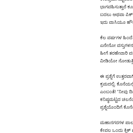
ಭಾಗವಹಿಸುತ್ತಾರೆ ಕೂ
ಬದಲು ಅಥವಾ ಪಿಕ್
ಇದು ವಾಸಿಯೂ ಹೌ
ಕೆಲ ವರ್ಷಗಳ ಹಿಂದೆ 
ಏನೇನೋ ವಸ್ತುಗಳನ್ನ
ಹೀಗೆ ತರಹೇವಾರಿ ವಸ
ವೀಡಿಯೋ ನೋಡುತ್ತಿರುವ
ಈ ಪ್ರಶ್ನೆಗೆ ಉತ್ತ
ಕ್ರಮದಲ್ಲಿ. ಕೊನೆಯಲ್
ಎಂಬಂತೆ! “ನೀವು ದಿನ
ಕನಿಷ್ಠಮಟ್ಟದ ಚಲನೆಯ
ಪ್ರಶ್ನೆಯೊಂದಿಗೆ ಕ
ಮಹಾನಗರಗಳ ಪಾಲಾಗಿ
ಕೇವಲ ಒಂದು ಕ್ಲಿಕ್ 