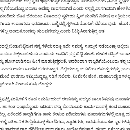
್ರಯಗಳು ಅಲ್ಲಿ ಸ್ವತಃ ಇದ್ದವರಿಗಷ್ಟೇ ಗೊತ್ತಿರುತ್ತವೆ. ಸಂಶೋಧನೆಯ ನಿಮಿತ್ತ ಸ್ವಿಟ್ಝರ್‌ ಲ್
ಗೆಳೆಯನೊಬ್ಬ ಬದುಕು ಅದೆಷ್ಟು ನೀರಸವಾಗಿದೆ ಎಂದು ನನ್ನಲ್ಲಿ ಖಾಸಗಿಯಾಗಿ ಹೇಳಿಕೊ
ಮಂದಿಯ ಜೊತೆ ಬೆರೆಯುವ ವಿಚಾರದಲ್ಲಿ ಸ್ಥಳೀಯ ಸ್ವಿಸ್ ಮಂದಿಗೆ ವಿಶೇಷ ಆಸಕ್ತಿಯೇನೂ 
ಗೀಯ ಕಾರಣಗಳೂ ಇರಬಹುದು. ಒಟ್ಟಿನಲ್ಲಿ ಸ್ಥಳೀಯರೊಂದಿಗೆ ಬೆರೆಯುವುದು, ಹೊಸ ಸ್ನ
ಗಳೆಲ್ಲ ಅಂದುಕೊಂಡಷ್ಟು ಸುಲಭವೇನಲ್ಲ ಎಂದು ನಿಟ್ಟುಸಿರಾಗುತ್ತಿದ್ದ ಆತ.
್ಲಿ ಬೀಡುಬಿಟ್ಟಿರುವ ನನ್ನ ಗೆಳೆಯನದ್ದೂ ಇದೇ ಸಮಸ್ಯೆ. ಸುಮ್ಮನೆ ನಡೆಯುತ್ತಾ ಅಲ್ಲಿಯ
ತೇನಾದರೂ ಸಿಕ್ಕಲೂಬಹುದು ಎಂಬುದು ಅವನಿಗೆ ನನ್ನ ಬಿಟ್ಟಿ ಸಲಹೆ. ಲೇಖಕ ರಸ್ಕಿನ್ ಬಾಂಡ
ನ್ನು ಹೋಗಲಾಡಿಸಲು ಹೀಗೆ ಮಾಡುತ್ತಿದ್ದರಂತೆ. ಇದರಿಂದಾಗಿ ಕಾಲ್ನಡಿಗೆಯೆಂಬುದು ತನ್ನ
ಂದು ಅವರು ಒಂದೆಡೆ ಬರೆಯುತ್ತಾರೆ. ದಿಲ್ಲಿಯಲ್ಲೂ ಈ ಬಗೆಯ ಕಸರತ್ತುಗಳನ್ನು ನಾನು ಸಾ
ೇಲೆ ಭಾರಗಳು ಕಮ್ಮಿಯಿದ್ದಷ್ಟು ನಡಿಗೆ ಸಲೀಸು. ನೀವೇನೇ ಹೇಳಿ. ಮಹಾಉದ್ದೇಶಗಳಿಲ್
ಾರೆಯಾಗಿ ನೀಡುವ ಖುಷಿ ದೊಡ್ಡದು.
್ಕಪುಟ್ಟ ಖುಷಿಗಳಿಗೆ ಕೂಡ ಕಮರ್ಷಿಯಲ್ ಲೇಪವನ್ನು ಹಚ್ಚುವ ಚಾಲಾಕಿತನವು ಮಹಾನ
ಟಿದೆ. ಹಾಗಂತ ಇಂಥದ್ದೊಂದು ಐಡಿಯಾವನ್ನು ಮೊದಲಬಾರಿ ಕಾರ್ಯರೂಪಕ್ಕೆ ತಂದ ಮಹಾನ
ಿಲ್ಲ. ಏಕೆಂದರೆ ಕಾಲ್ನಡಿಗೆಗೂ ಕಾಸು ಕೇಳುವ ಐಡಿಯಾಗಳು ಮಹಾನಗರಗಳಲ್ಲಿ ಮಾತ್ರ ಯ
ಲ್ಲಿ ಐತಿಹಾಸಿಕ ಹಿನ್ನೆಲೆಯುಳ್ಳ ಕೋಟೆಗಳು, ಸ್ಮಾರಕಗಳು, ಅರಮನೆಯಂತಹ ಸ್ಥಳಗಳನ್ನ
ಂಡು ಸಾಮಾನ್ಯವಾಗಿ ಹೆರಿಟೇಜ್ ವಾಕ್ ಗಳನ್ನು ಆಯೋಜಿಸುತ್ತಾರೆ. ಹಲವು ಸ್ಥಳೀಯರು ಇದ