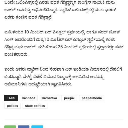
ಒಂದೇ ಒಲಿಂಪಿಕ್ಸ್‌ನಲ್ಲಿ ಎರಡು ಪದಕ ಗೆದ್ದಿದ್ದಕ್ಕಾಗಿ ಕಾಂಗ್ರೆಸ್ ನಾಯಕಿ ಮನು
ಭಾಕರ್ ಅವರನ್ನು ಅಭಿನಂದಿಸಿದ್ದಾರೆ. ಪ್ಯಾರಿಸ್ ಒಲಿಂಪಿಕ್ಸ್‌ನಲ್ಲಿ ಮನು ಭಾಕರ್
ಎರಡು ಕಂಚಿನ ಪದಕ ಗೆದ್ದಿದ್ದಾರೆ.
ಮಹಿಳೆಯರ 10 ಮೀಟರ್ ಏರ್ ಪಿಸ್ತೂಲ್ ಸ್ಪರ್ಧೆಯಲ್ಲಿ, ಹಾಗೂ ಸರಬ್ ಜೋತ್
ಸಿಂಗ್ ಅವರೊಂದಿಗೆ ಮಿಶ್ರ 10 ಮೀಟರ್ ಏರ್ ಪಿಸ್ತೂಲ್ ಸ್ಪರ್ಧೆಯಲ್ಲಿ ಕಂಚು
ಗೆದ್ದಿದ್ದ ಮನು ಭಾಕರ್, ಮಹಿಳೆಯರ 25 ಮೀಟರ್ ಸ್ಪರ್ಧೆಯಲ್ಲಿ ಸ್ವಲ್ಪದರಲ್ಲೇ ಪದಕ
ವಂಚಿತರಾದರು.
ಇಂದು ಅವರು ಪ್ಯಾರಿಸ್ ನಿಂದ ನೇರವಾಗಿ ಏರ್ ಇಂಡಿಯಾ ವಿಮಾನದಲ್ಲಿ ದೆಹಲಿಗೆ
ಬಂದಿದ್ದಾರೆ. ಬೆಳಗ್ಗೆ ದೆಹಲಿ ವಿಮಾನ ನಿಲ್ದಾಣಕ್ಕೆ ಆಗಮಿಸಿದ ಅವರನ್ನು
ಅಭಿಮಾನಿಗಳು ಅದ್ಧೂರಿಯಾಗಿ ಸ್ವಾಗತಿಸಿದರು.
TAGS
kannada
karnataka
peepal
peepalmedia
politics
state politics