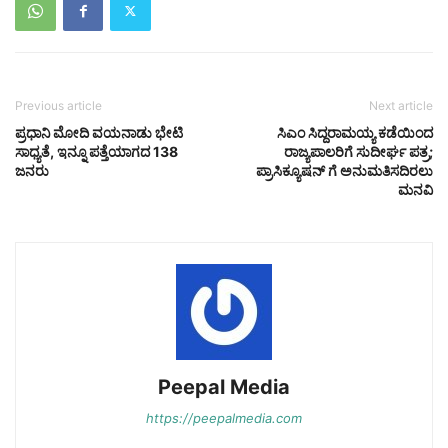
Previous article
Next article
ಪ್ರಧಾನಿ ಮೋದಿ ವಯನಾಡು ಭೇಟಿ
ಸಿಎಂ ಸಿದ್ದರಾಮಯ್ಯ ಕಡೆಯಿಂದ
ಸಾಧ್ಯತೆ, ಇನ್ನೂ ಪತ್ತೆಯಾಗದ 138
ರಾಜ್ಯಪಾಲರಿಗೆ ಸುದೀರ್ಘ ಪತ್ರ;
ಜನರು
ಪ್ರಾಸಿಕ್ಯೂಷನ್ ಗೆ ಅನುಮತಿಸದಿರಲು
ಮನವಿ
Peepal Media
https://peepalmedia.com