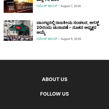
ರಮೇಶ್‌ ಹಾಸನ್‌
-
August 7, 2026
ಬಾಂಗ್ಲಾದಲ್ಲಿ ರಾಜಕೀಯ ಸಂಚಲನ, ಆಗಸ್ಟ್
20ರಂದು ಚುನಾವಣೆ – ನೂತನ ಅಧ್ಯಕ್ಷರ
ಆಯ್ಕೆ
ರಮೇಶ್‌ ಹಾಸನ್‌
-
August 6, 2026
ABOUT US
FOLLOW US