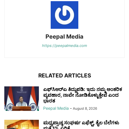
Peepal Media
https://peepalmedia.com
RELATED ARTICLES
ಎಫ್‌ಸಿಆರ್‌ಎ ತಿದ್ದುಪಡಿ: ಇದು ನಮ್ಮ ಆಂತರಿಕ
ವ್ಯವಹಾರ, ನಾವೇ ನೋಡಿಕೊಳ್ಳುತ್ತೇವೆ ಎಂದ
ಭಾರತ
Peepal Media
-
August 8, 2026
ಮಧ್ಯಪ್ರಾಚ್ಯ ಸಂಘರ್ಷ ಎಫೆಕ್ಟ್, ತೈಲ ಬೆಲೆಗಳು
ಮತ್ತೆ 1% ಏರಿಕೆ