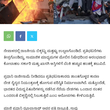
ನೇಪಾಳದಲ್ಲಿ ರಾಜಕೀಯ ಬಿಕ್ಕಟ್ಟು ಮತ್ತಷ್ಟು ಉಲ್ಬಣಗೊಂಡಿದೆ. ಪ್ರತಿಭಟನೆಗಳು
ತೀವ್ರಗೊಂಡಿದ್ದು, ಸಾಮಾಜಿಕ ಮಾಧ್ಯಮಗಳ ಮೇಲಿನ ನಿಷೇಧದಿಂದ ಆರಂಭವಾದ
ಕೋಲಾಹಲ ಸರ್ಕಾರಿ ಮತ್ತು ಖಾಸಗಿ ಆಸ್ತಿಗಳಿಗೆ ಬೆಂಕಿ ಹಚ್ಚುವ ಹಂತಕ್ಕೆ ತಲುಪಿದೆ.
ಪ್ರಧಾನಿ ರಾಜೀನಾಮೆ ನೀಡಿದರೂ ಪ್ರತಿಭಟನಾಕಾರರು ಶಾಂತಗೊಳ್ಳದ ಕಾರಣ
ದೇಶ ಸೈನ್ಯದ ನಿಯಂತ್ರಣಕ್ಕೆ ಹೋಗುವ ಪರಿಸ್ಥಿತಿ ನಿರ್ಮಾಣವಾಗಿದೆ. ಮತ್ತೊಂದೆಡೆ,
ಭಾರತದ ವಿರುದ್ಧ ಪಿತೂರಿಗಳನ್ನು ನಡೆಸಿದ ನೆರೆಯ ದೇಶಗಳು ಒಂದಾದ ನಂತರ
ಒಂದರಂತೆ ಬಿಕ್ಕಟ್ಟಿನಲ್ಲಿ ಸಿಲುಕುತ್ತಿವೆ ಎಂಬ ಆರೋಪಗಳು ಕೇಳಿಬರುತ್ತಿವೆ.
ಮಾಜಿ ಪ್ರಧಾನಿ ಝಾಲಾನಾಥ್ ಅವರ ಪತ್ನಿ ರಾಜ್ಯಲಕ್ಷ್ಮಿ ಸಾವು