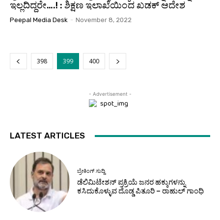
ಇಲ್ಲದಿದ್ದರೇ….! : ಶಿಕ್ಷಣ ಇಲಾಖೆಯಿಂದ ಖಡಕ್ ಆದೇಶ
Peepal Media Desk
-
November 8, 2022
398
399
400
- Advertisement -
LATEST ARTICLES
ಬ್ರೇಕಿಂಗ್ ಸುದ್ದಿ
ಡೆಲಿಮಿಟೇಶನ್ ಪ್ರಕ್ರಿಯೆ ಜನರ ಹಕ್ಕುಗಳನ್ನು
ಕಸಿದುಕೊಳ್ಳುವ ದೊಡ್ಡ ಪಿತೂರಿ – ರಾಹುಲ್ ಗಾಂಧಿ