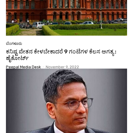
ಬೆಂಗಳೂರು
ಕನಿಷ್ಟ ವೇತನ ಕೇಳಬೇಕಾದರೆ 9 ಗಂಟೆಗಳ ಕೆಲಸ ಅಗತ್ಯ :
ಹೈಕೋರ್ಟ್
Peepal Media Desk
-
November 9, 2022