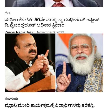
ದೇಶ
ಸುಪ್ರೀಂ ಕೋರ್ಟ್‌ 50ನೇ ಮುಖ್ಯ ನ್ಯಾಯಾಧೀಶರಾಗಿ ಜಸ್ಟೀಸ್‌
ಡಿ.ವೈ ಚಂದ್ರಚೂಡ್‌ ಅಧಿಕಾರ ಸ್ವೀಕಾರ
Peepal Media Desk
-
November 9, 2022
ಬೆಂಗಳೂರು
ಪ್ರಧಾನಿ ಮೋದಿ ಕಾರ್ಯಕ್ರಮಕ್ಕೆ ವಿದ್ಯಾರ್ಥಿಗಳನ್ನು ಕರೆತನ್ನಿ,