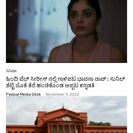
ಸಿನಿಮಾ
ಹಿಂದಿ ವೆಬ್ ಸೀರೀಸ್ ನಲ್ಲಿ ಗಾಳಿಪಟ ಭಾವನಾ ರಾವ್ : ಸುನಿಲ್
ಶೆಟ್ಟಿ ಜೊತೆ ತೆರೆ ಹಂಚಿಕೊಂಡ ಅಪ್ಪಟ ಕನ್ನಡತಿ
Peepal Media Desk
-
November 9, 2022