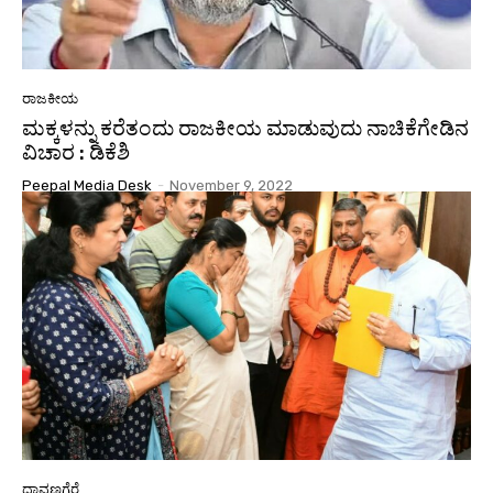
ರಾಜಕೀಯ
ಮಕ್ಕಳನ್ನು ಕರೆತಂದು ರಾಜಕೀಯ ಮಾಡುವುದು ನಾಚಿಕೆಗೇಡಿನ
ವಿಚಾರ : ಡಿಕೆಶಿ
Peepal Media Desk
-
November 9, 2022
ದಾವಣಗೆರೆ