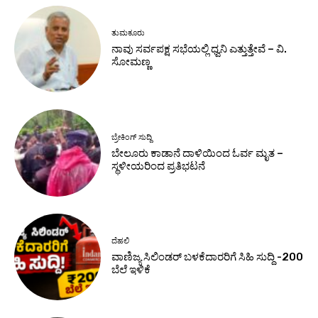
ತುಮಕೂರು
ನಾವು ಸರ್ವಪಕ್ಷ ಸಭೆಯಲ್ಲಿ ಧ್ವನಿ ಎತ್ತುತ್ತೇವೆ – ವಿ.
ಸೋಮಣ್ಣ
ಬ್ರೇಕಿಂಗ್ ಸುದ್ದಿ
ಬೇಲೂರು ಕಾಡಾನೆ ದಾಳಿಯಿಂದ ಓರ್ವ ಮೃತ –
ಸ್ಥಳೀಯರಿಂದ ಪ್ರತಿಭಟನೆ
ದೆಹಲಿ
ವಾಣಿಜ್ಯ ಸಿಲಿಂಡರ್‌ ಬಳಕೆದಾರರಿಗೆ ಸಿಹಿ ಸುದ್ದಿ -200
ಬೆಲೆ ಇಳಿಕೆ