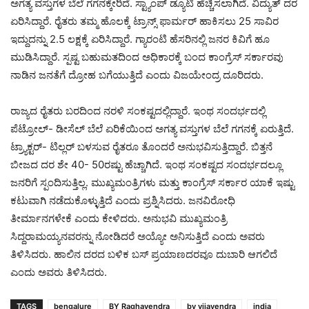
ಅಗತ್ಯ ವಸ್ತುಗಳ ಬೆಲೆ ಗಗನಕ್ಕೇರಿದೆ. ಸ್ಟ್ಯಾಂಪ್ ಡ್ಯೂಟಿ ಹೆಚ್ಚಿಸಲಾಗಿದೆ. ವಿದ್ಯುತ್ ದರ
ಏರಿಸಿದ್ದಾರೆ. ರೈತರು ತಮ್ಮ ಹೊಲಕ್ಕೆ ಟ್ರಾನ್ಸ್ ಫಾರ್ಮರ್ ಹಾಕಿಸಲು 25 ಸಾವಿರ
ಇದ್ದುದನ್ನು 2.5 ಲಕ್ಷಕ್ಕೆ ಏರಿಸಿದ್ದಾರೆ. ಗ್ಯಾರಂಟಿ ಹೆಸರಿನಲ್ಲಿ ಜನರ ಕಿವಿಗೆ ಹೂ
ಮುಡಿಸಿದ್ದಾರೆ. ಸ್ಪಷ್ಟ ಬಹುಮತದಿಂದ ಅಧಿಕಾರಕ್ಕೆ ಬಂದ ಕಾಂಗ್ರೆಸ್ ಸರ್ಕಾರವು
ನಾಡಿನ ಜನತೆಗೆ ದ್ರೋಹ ಬಗೆಯುತ್ತಿದೆ ಎಂದು ವಿಜಯೇಂದ್ರ ದೂರಿದರು.
ರಾಜ್ಯದ ರೈತರು ಬರದಿಂದ ನರಳಿ ಸಂಕಷ್ಟದಲ್ಲಿದ್ದಾರೆ. ಇಂಥ ಸಂದರ್ಭದಲ್ಲಿ
ಪೆಟ್ರೋಲ್- ಡೀಸೆಲ್ ಬೆಲೆ ಏರಿಕೆಯಿಂದ ಅಗತ್ಯ ವಸ್ತುಗಳ ಬೆಲೆ ಗಗನಕ್ಕೆ ಏರುತ್ತಿದೆ.
ಟ್ರ್ಯಾಕ್ಟರ್- ಟಿಲ್ಲರ್ ಬಳಸುವ ರೈತರೂ ತೊಂದರೆ ಅನುಭವಿಸುತ್ತಿದ್ದಾರೆ. ಬಿತ್ತನೆ
ಬೀಜದ ದರ ಶೇ 40- 50ರಷ್ಟು ಹೆಚ್ಚಾಗಿದೆ. ಇಂಥ ಸಂಕಷ್ಟದ ಸಂದರ್ಭದಲ್ಲೂ
ಜನರಿಗೆ ಸ್ಪಂದಿಸುತ್ತಿಲ್ಲ. ಮುಖ್ಯಮಂತ್ರಿಗಳು ಮತ್ತು ಕಾಂಗ್ರೆಸ್ ಸರ್ಕಾರ ಯಾಕೆ ಇಷ್ಟು
ಕಟುವಾಗಿ ನಡೆದುಕೊಳ್ಳುತ್ತಿದೆ ಎಂದು ಪ್ರಶ್ನಿಸಿದರು. ಜನವಿರೋಧಿ
ತೀರ್ಮಾನಗಳೇಕೆ ಎಂದು ಕೇಳಿದರು. ಅನುಭವಿ ಮುಖ್ಯಮಂತ್ರಿ
ಸಿದ್ದರಾಮಯ್ಯನವರನ್ನು ನೋಡಿದರೆ ಅಯ್ಯೋ ಅನಿಸುತ್ತಿದೆ ಎಂದು ಅವರು
ತಿಳಿಸಿದರು. ಹಾಲಿನ ದರದ ಬಳಿಕ ಬಸ್ ಪ್ರಯಾಣದರವೂ ದುಬಾರಿ ಆಗಲಿದೆ
ಎಂದು ಅವರು ತಿಳಿಸಿದರು.
TAGS
bengalure
BY Raghavendra
by vijayendra
india