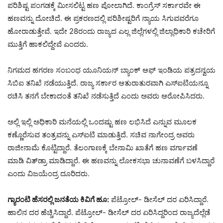
ಪರಿಶಿಷ್ಟ ಪಂಗಡಕ್ಕೆ ಮೀಸಲಿಟ್ಟ ಹಣ ಪೋಲಾಗಿದೆ. ಕಾಂಗ್ರೆಸ್ ಸರ್ಕಾರವೇ ಈ
ಹಣವನ್ನು ದೋಚಿದೆ. ಈ ಪ್ರಕರಣದಲ್ಲಿ ಪರಿಶೀಷ್ಟರಿಗೆ ನ್ಯಾಯ ಸಿಗುವವರೆಗೂ
ಹೋರಾಡುತ್ತೇವೆ. ಇದೇ 28ರಂದು ರಾಜ್ಯದ ಎಲ್ಲ ಜಿಲ್ಲೆಗಳಲ್ಲಿ ಜಿಲ್ಲಾಧಿಕಾರಿ ಕಚೇರಿಗೆ
ಮುತ್ತಿಗೆ ಹಾಕಲಿದ್ದೇವೆ ಎಂದರು.
ನಿಗಮದ ಹಗರಣ ಸಂಬಂಧ ಯೂನಿಯನ್ ಬ್ಯಾಂಕ್ ಆಫ್ ಇಂಡಿಯ ಪತ್ರದನ್ವಯ
ಸಿಬಿಐ ತನಿಖೆ ನಡೆಯುತ್ತಿದೆ. ರಾಜ್ಯ ಸರ್ಕಾರ ಆತುರಾತುರವಾಗಿ ಎಸ್‍ಐಟಿಯನ್ನೂ
ರಚಿಸಿ ತನಗೆ ಬೇಕಾದಂತೆ ತನಿಖೆ ನಡೆಸುತ್ತಿದೆ ಎಂದು ಅವರು ಆರೋಪಿಸಿದರು.
ಅಲ್ಲಿ ಇಲ್ಲಿ ಅಧಿಕಾರಿ ಮನೆಯಲ್ಲಿ ಒಂದಷ್ಟು ಹಣ ಲಭಿಸಿದೆ ಎನ್ನುವ ಮೂಲಕ
ಕಣ್ಣೊರೆಸುವ ತಂತ್ರವನ್ನು ಎಸ್‍ಐಟಿ ಮಾಡುತ್ತಿದೆ. ಸಚಿವ ನಾಗೇಂದ್ರ ಅವರು
ರಾಜೀನಾಮೆ ಕೊಟ್ಟಿದ್ದಾರೆ. ತೆಲಂಗಾಣಕ್ಕೆ ಬೇನಾಮಿ ಖಾತೆಗೆ ಹಣ ವರ್ಗಾವಣೆ
ಮಾಡಿ ವಿತ್‍ಡ್ರಾ ಮಾಡಿದ್ದಾರೆ. ಈ ಹಣವನ್ನು ಲೋಕಸಭಾ ಚುನಾವಣೆಗೆ ಬಳಸಿದ್ದಾರೆ
ಎಂದು ವಿಜಯೆಂದ್ರ ದೂರಿದರು.
ಗ್ಯಾರಂಟಿ ಹೆಸರಲ್ಲಿ ಜನತೆಯ ಕಿವಿಗೆ ಹೂ:
ಪೆಟ್ರೋಲ್- ಡೀಸೆಲ್ ದರ ಏರಿಸಿದ್ದಾರೆ.
ಹಾಲಿನ ದರ ಹೆಚ್ಚಿಸಿದ್ದಾರೆ. ಪೆಟ್ರೋಲ್- ಡೀಸೆಲ್ ದರ ಏರಿಸಿದ್ದರಿಂದ ರಾಜ್ಯದೆಲ್ಲೆಡೆ