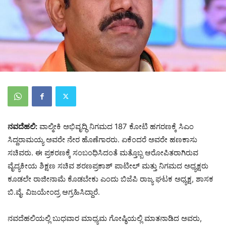
ನವದೆಹಲಿ:
ವಾಲ್ಮೀಕಿ ಅಭಿವೃದ್ಧಿ ನಿಗಮದ 187 ಕೋಟಿ ಹಗರಣಕ್ಕೆ ಸಿಎಂ
ಸಿದ್ದರಾಮಯ್ಯ ಅವರೇ ನೇರ ಹೊಣೆಗಾರರು. ಏಕೆಂದರೆ ಅವರೇ ಹಣಕಾಸು
ಸಚಿವರು. ಈ ಪ್ರಕರಣಕ್ಕೆ ಸಂಬಂಧಿಸಿದಂತೆ ಮತ್ತೊಬ್ಬ ಆರೋಪಿತರಾಗಿರುವ
ವೈದ್ಯಕೀಯ ಶಿಕ್ಷಣ ಸಚಿವ ಶರಣಪ್ರಕಾಶ್ ಪಾಟೀಲ್ ಮತ್ತು ನಿಗಮದ ಅಧ್ಯಕ್ಷರು
ಕೂಡಲೇ ರಾಜೀನಾಮೆ ಕೊಡಬೇಕು ಎಂದು ಬಿಜೆಪಿ ರಾಜ್ಯ ಘಟಕ ಅಧ್ಯಕ್ಷ, ಶಾಸಕ
ಬಿ.ವೈ. ವಿಜಯೇಂದ್ರ ಆಗ್ರಹಿಸಿದ್ದಾರೆ.
ನವದೆಹಲಿಯಲ್ಲಿ ಬುಧವಾರ ಮಾಧ್ಯಮ ಗೋಷ್ಠಿಯಲ್ಲಿ ಮಾತನಾಡಿದ ಅವರು,