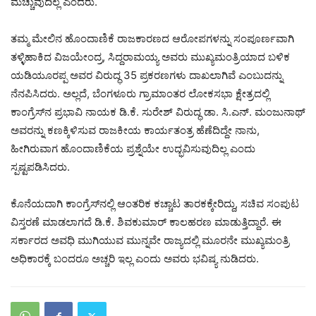
ಮೆಚ್ಚುವುದಿಲ್ಲ ಎಂದರು.
ತಮ್ಮ ಮೇಲಿನ ಹೊಂದಾಣಿಕೆ ರಾಜಕಾರಣದ ಆರೋಪಗಳನ್ನು ಸಂಪೂರ್ಣವಾಗಿ
ತಳ್ಳಿಹಾಕಿದ ವಿಜಯೇಂದ್ರ, ಸಿದ್ದರಾಮಯ್ಯ ಅವರು ಮುಖ್ಯಮಂತ್ರಿಯಾದ ಬಳಿಕ
ಯಡಿಯೂರಪ್ಪ ಅವರ ವಿರುದ್ಧ 35 ಪ್ರಕರಣಗಳು ದಾಖಲಾಗಿವೆ ಎಂಬುದನ್ನು
ನೆನಪಿಸಿದರು. ಅಲ್ಲದೆ, ಬೆಂಗಳೂರು ಗ್ರಾಮಾಂತರ ಲೋಕಸಭಾ ಕ್ಷೇತ್ರದಲ್ಲಿ
ಕಾಂಗ್ರೆಸ್‌ನ ಪ್ರಭಾವಿ ನಾಯಕ ಡಿ.ಕೆ. ಸುರೇಶ್ ವಿರುದ್ಧ ಡಾ. ಸಿ.ಎನ್. ಮಂಜುನಾಥ್
ಅವರನ್ನು ಕಣಕ್ಕಿಳಿಸುವ ರಾಜಕೀಯ ಕಾರ್ಯತಂತ್ರ ಹೆಣೆದಿದ್ದೇ ನಾನು,
ಹೀಗಿರುವಾಗ ಹೊಂದಾಣಿಕೆಯ ಪ್ರಶ್ನೆಯೇ ಉದ್ಭವಿಸುವುದಿಲ್ಲ ಎಂದು
ಸ್ಪಷ್ಟಪಡಿಸಿದರು.
ಕೊನೆಯದಾಗಿ ಕಾಂಗ್ರೆಸ್‌ನಲ್ಲಿ ಆಂತರಿಕ ಕಚ್ಚಾಟ ತಾರಕಕ್ಕೇರಿದ್ದು, ಸಚಿವ ಸಂಪುಟ
ವಿಸ್ತರಣೆ ಮಾಡಲಾಗದೆ ಡಿ.ಕೆ. ಶಿವಕುಮಾರ್ ಕಾಲಹರಣ ಮಾಡುತ್ತಿದ್ದಾರೆ. ಈ
ಸರ್ಕಾರದ ಅವಧಿ ಮುಗಿಯುವ ಮುನ್ನವೇ ರಾಜ್ಯದಲ್ಲಿ ಮೂರನೇ ಮುಖ್ಯಮಂತ್ರಿ
ಅಧಿಕಾರಕ್ಕೆ ಬಂದರೂ ಅಚ್ಚರಿ ಇಲ್ಲ ಎಂದು ಅವರು ಭವಿಷ್ಯ ನುಡಿದರು.