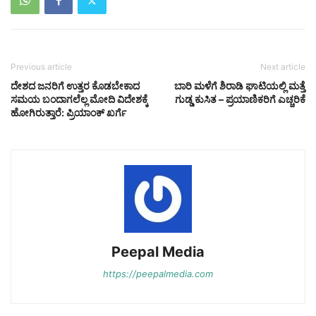
Previous article
Next article
ದೇಶದ ಜನರಿಗೆ ಉತ್ತರ ಕೊಡಬೇಕಾದ
ಬಾರಿ ಮಳೆಗೆ ಶಿರಾಡಿ ಘಾಟಿಯಲ್ಲಿ ಮತ್ತೆ
ಸಮಯ ಬಂದಾಗಲೆಲ್ಲ ಮೋದಿ ವಿದೇಶಕ್ಕೆ
ಗುಡ್ಡ ಕುಸಿತ – ಪ್ರಯಾಣಿಕರಿಗೆ ಎಚ್ಚರಿಕೆ
ಹೋಗಿರುತ್ತಾರೆ: ಪ್ರಿಯಾಂಕ್‌ ಖರ್ಗೆ
Peepal Media
https://peepalmedia.com