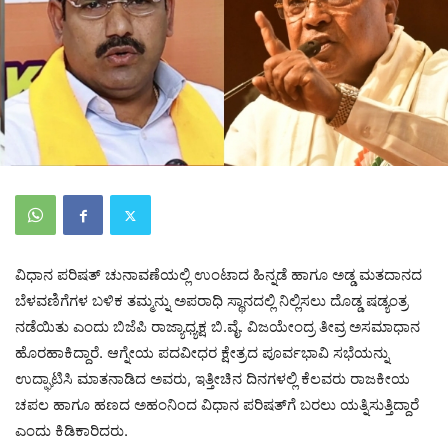
ವಿಧಾನ ಪರಿಷತ್ ಚುನಾವಣೆಯಲ್ಲಿ ಉಂಟಾದ ಹಿನ್ನಡೆ ಹಾಗೂ ಅಡ್ಡ ಮತದಾನದ
ಬೆಳವಣಿಗೆಗಳ ಬಳಿಕ ತಮ್ಮನ್ನು ಅಪರಾಧಿ ಸ್ಥಾನದಲ್ಲಿ ನಿಲ್ಲಿಸಲು ದೊಡ್ಡ ಷಡ್ಯಂತ್ರ
ನಡೆಯಿತು ಎಂದು ಬಿಜೆಪಿ ರಾಜ್ಯಾಧ್ಯಕ್ಷ ಬಿ.ವೈ. ವಿಜಯೇಂದ್ರ ತೀವ್ರ ಅಸಮಾಧಾನ
ಹೊರಹಾಕಿದ್ದಾರೆ. ಆಗ್ನೇಯ ಪದವೀಧರ ಕ್ಷೇತ್ರದ ಪೂರ್ವಭಾವಿ ಸಭೆಯನ್ನು
ಉದ್ಘಾಟಿಸಿ ಮಾತನಾಡಿದ ಅವರು, ಇತ್ತೀಚಿನ ದಿನಗಳಲ್ಲಿ ಕೆಲವರು ರಾಜಕೀಯ
ಚಪಲ ಹಾಗೂ ಹಣದ ಅಹಂನಿಂದ ವಿಧಾನ ಪರಿಷತ್‌ಗೆ ಬರಲು ಯತ್ನಿಸುತ್ತಿದ್ದಾರೆ
ಎಂದು ಕಿಡಿಕಾರಿದರು.