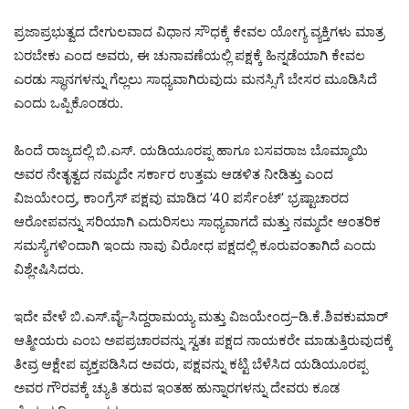
ಪ್ರಜಾಪ್ರಭುತ್ವದ ದೇಗುಲವಾದ ವಿಧಾನ ಸೌಧಕ್ಕೆ ಕೇವಲ ಯೋಗ್ಯ ವ್ಯಕ್ತಿಗಳು ಮಾತ್ರ
ಬರಬೇಕು ಎಂದ ಅವರು, ಈ ಚುನಾವಣೆಯಲ್ಲಿ ಪಕ್ಷಕ್ಕೆ ಹಿನ್ನಡೆಯಾಗಿ ಕೇವಲ
ಎರಡು ಸ್ಥಾನಗಳನ್ನು ಗೆಲ್ಲಲು ಸಾಧ್ಯವಾಗಿರುವುದು ಮನಸ್ಸಿಗೆ ಬೇಸರ ಮೂಡಿಸಿದೆ
ಎಂದು ಒಪ್ಪಿಕೊಂಡರು.
ಹಿಂದೆ ರಾಜ್ಯದಲ್ಲಿ ಬಿ.ಎಸ್. ಯಡಿಯೂರಪ್ಪ ಹಾಗೂ ಬಸವರಾಜ ಬೊಮ್ಮಾಯಿ
ಅವರ ನೇತೃತ್ವದ ನಮ್ಮದೇ ಸರ್ಕಾರ ಉತ್ತಮ ಆಡಳಿತ ನೀಡಿತ್ತು ಎಂದ
ವಿಜಯೇಂದ್ರ, ಕಾಂಗ್ರೆಸ್ ಪಕ್ಷವು ಮಾಡಿದ ’40 ಪರ್ಸೆಂಟ್’ ಭ್ರಷ್ಟಾಚಾರದ
ಆರೋಪವನ್ನು ಸರಿಯಾಗಿ ಎದುರಿಸಲು ಸಾಧ್ಯವಾಗದೆ ಮತ್ತು ನಮ್ಮದೇ ಆಂತರಿಕ
ಸಮಸ್ಯೆಗಳಿಂದಾಗಿ ಇಂದು ನಾವು ವಿರೋಧ ಪಕ್ಷದಲ್ಲಿ ಕೂರುವಂತಾಗಿದೆ ಎಂದು
ವಿಶ್ಲೇಷಿಸಿದರು.
ಇದೇ ವೇಳೆ ಬಿ.ಎಸ್.ವೈ–ಸಿದ್ದರಾಮಯ್ಯ ಮತ್ತು ವಿಜಯೇಂದ್ರ–ಡಿ.ಕೆ.ಶಿವಕುಮಾರ್
ಆತ್ಮೀಯರು ಎಂಬ ಅಪಪ್ರಚಾರವನ್ನು ಸ್ವತಃ ಪಕ್ಷದ ನಾಯಕರೇ ಮಾಡುತ್ತಿರುವುದಕ್ಕೆ
ತೀವ್ರ ಆಕ್ಷೇಪ ವ್ಯಕ್ತಪಡಿಸಿದ ಅವರು, ಪಕ್ಷವನ್ನು ಕಟ್ಟಿ ಬೆಳೆಸಿದ ಯಡಿಯೂರಪ್ಪ
ಅವರ ಗೌರವಕ್ಕೆ ಚ್ಯುತಿ ತರುವ ಇಂತಹ ಹುನ್ನಾರಗಳನ್ನು ದೇವರು ಕೂಡ