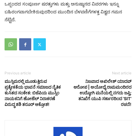
ಒಪ್ಪಂದದ ಸಂಪೂರ್ಣ ಷರತ್ತುಗಳು ಮತ್ತು ಅನುಷ್ಠಾನದ ವಿವರಗಳು ಇನ್ನೂ
ಬಹಿರಂಗವಾಗಬೇಕಿರುವುದರಿಂದ ಮುಂದಿನ ಬೆಳವಣಿಗೆಗಳತ್ತ ವಿಶ್ವದ ಗಮನ
ನೆಟ್ಟಿದೆ.
Previous article
Next article
ಮುಸ್ಲಿಮರಲ್ಲಿ ಮೂಡುತ್ತಿರುವ
ನಿಜವಾದ ಅಖಿಲೇಶ್‌ ಯಾದವ್‌
ಪ್ರತ್ಯೇಕತೆಯ ಭಾವನೆ ಸಮಾಜದ ನೈತಿಕ
ಆರೋಪ | ಅಯೋಧ್ಯೆ ರಾಮಮಂದಿರದ
ಕುಸಿತದ ಸಂಕೇತ: ಬಿಜೆಪಿಯ ಮುಸ್ಲಿಂ
ಉದ್ಯೋಗಿ ಮನೆಯಲ್ಲಿ ನಗದು ಜಪ್ತಿ;
ನಾಯಕನಿಗೆ ಹೋಟೆಲ್ ನಿರಾಕರಣೆ
ತನಿಖೆಗೆ ಯುಪಿ ಸರ್ಕಾರದಿಂದ ‘SIT’
ವಿರುದ್ಧ ಶಶಿ ತರೂರ್ ಆಕ್ರೋಶ!
ರಚನೆ!