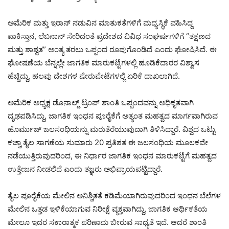
ಅಮೆರಿಕ ಮತ್ತು ಇರಾನ್ ನಡುವಿನ ಮಾತುಕತೆಗಳಿಗೆ ಮಧ್ಯಸ್ಥಿಕೆ ವಹಿಸಿದ್ದ
ಪಾಕಿಸ್ತಾನ, ಲೆಬನಾನ್ ಸೇರಿದಂತೆ ಪ್ರದೇಶದ ವಿವಿಧ ಸಂಘರ್ಷಗಳಿಗೆ “ತಕ್ಷಣದ
ಮತ್ತು ಶಾಶ್ವತ” ಅಂತ್ಯ ತರಲು ಒಪ್ಪಂದ ರೂಪುಗೊಂಡಿದೆ ಎಂದು ಘೋಷಿಸಿದೆ. ಈ
ಘೋಷಣೆಯ ಬೆನ್ನಲ್ಲೇ ಜಾಗತಿಕ ಮಾರುಕಟ್ಟೆಗಳಲ್ಲಿ ಹೂಡಿಕೆದಾರರ ವಿಶ್ವಾಸ
ಹೆಚ್ಚಿದ್ದು, ಹಲವು ದೇಶಗಳ ಷೇರುಪೇಟೆಗಳಲ್ಲಿ ಏರಿಕೆ ದಾಖಲಾಗಿದೆ.
ಅಮೆರಿಕ ಅಧ್ಯಕ್ಷ ಡೊನಾಲ್ಡ್ ಟ್ರಂಪ್ ಶಾಂತಿ ಒಪ್ಪಂದವನ್ನು ಅಧಿಕೃತವಾಗಿ
ದೃಢಪಡಿಸಿದ್ದು, ಜಾಗತಿಕ ಇಂಧನ ಪೂರೈಕೆಗೆ ಅತ್ಯಂತ ಮಹತ್ವದ ಮಾರ್ಗವಾಗಿರುವ
ಹೊರ್ಮುಜ್ ಜಲಸಂಧಿಯನ್ನು ಮರುತೆರೆಯುವುದಾಗಿ ತಿಳಿಸಿದ್ದಾರೆ. ವಿಶ್ವದ ಒಟ್ಟು
ಕಚ್ಚಾ ತೈಲ ಸಾಗಣೆಯ ಸುಮಾರು 20 ಪ್ರತಿಶತ ಈ ಜಲಸಂಧಿಯ ಮೂಲಕವೇ
ನಡೆಯುತ್ತಿರುವುದರಿಂದ, ಈ ನಿರ್ಧಾರ ಜಾಗತಿಕ ಇಂಧನ ಮಾರುಕಟ್ಟೆಗೆ ಮಹತ್ವದ
ಉತ್ತೇಜನ ನೀಡಲಿದೆ ಎಂದು ತಜ್ಞರು ಅಭಿಪ್ರಾಯಪಟ್ಟಿದ್ದಾರೆ.
ತೈಲ ಪೂರೈಕೆಯ ಮೇಲಿನ ಅನಿಶ್ಚಿತತೆ ಕಡಿಮೆಯಾಗಿರುವುದರಿಂದ ಇಂಧನ ಬೆಲೆಗಳ
ಮೇಲಿನ ಒತ್ತಡ ಇಳಿಕೆಯಾಗುವ ನಿರೀಕ್ಷೆ ವ್ಯಕ್ತವಾಗಿದ್ದು, ಜಾಗತಿಕ ಆರ್ಥಿಕತೆಯ
ಮೇಲೂ ಇದರ ಸಕಾರಾತ್ಮಕ ಪರಿಣಾಮ ಬೀರುವ ಸಾಧ್ಯತೆ ಇದೆ. ಆದರೆ ಶಾಂತಿ