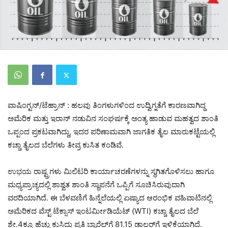
ವಾಷಿಂಗ್ಟನ್/ಟೆಹ್ರಾನ್ : ಹಲವು ತಿಂಗಳುಗಳಿಂದ ಉದ್ವಿಗ್ನತೆಗೆ ಕಾರಣವಾಗಿದ್ದ
ಅಮೆರಿಕ ಮತ್ತು ಇರಾನ್ ನಡುವಿನ ಸಂಘರ್ಷಕ್ಕೆ ಅಂತ್ಯ ಹಾಡುವ ಮಹತ್ವದ ಶಾಂತಿ
ಒಪ್ಪಂದ ಪ್ರಕಟವಾಗಿದ್ದು, ಇದರ ಪರಿಣಾಮವಾಗಿ ಜಾಗತಿಕ ತೈಲ ಮಾರುಕಟ್ಟೆಯಲ್ಲಿ
ಕಚ್ಚಾ ತೈಲದ ಬೆಲೆಗಳು ತೀವ್ರ ಕುಸಿತ ಕಂಡಿವೆ.
ಉಭಯ ರಾಷ್ಟ್ರಗಳು ಮಿಲಿಟರಿ ಕಾರ್ಯಾಚರಣೆಗಳನ್ನು ಸ್ಥಗಿತಗೊಳಿಸಲು ಹಾಗೂ
ಮಧ್ಯಪ್ರಾಚ್ಯದಲ್ಲಿ ಶಾಶ್ವತ ಶಾಂತಿ ಸ್ಥಾಪನೆಗೆ ಒಪ್ಪಿಗೆ ಸೂಚಿಸಿರುವುದಾಗಿ
ವರದಿಯಾಗಿದೆ. ಈ ಬೆಳವಣಿಗೆ ಹಿನ್ನೆಲೆಯಲ್ಲಿ ಏಷ್ಯಾದ ಆರಂಭಿಕ ವಹಿವಾಟಿನಲ್ಲಿ
ಅಮೆರಿಕದ ವೆಸ್ಟ್ ಟೆಕ್ಸಾಸ್ ಇಂಟರ್ಮೀಡಿಯೆಟ್ (WTI) ಕಚ್ಚಾ ತೈಲದ ಬೆಲೆ
ಶೇ.4ಕ್ಕೂ ಹೆಚ್ಚು ಕುಸಿದು ಪ್ರತಿ ಬ್ಯಾರೆಲ್‌ಗೆ 81.15 ಡಾಲರ್‌ಗೆ ಇಳಿಕೆಯಾಗಿದೆ.