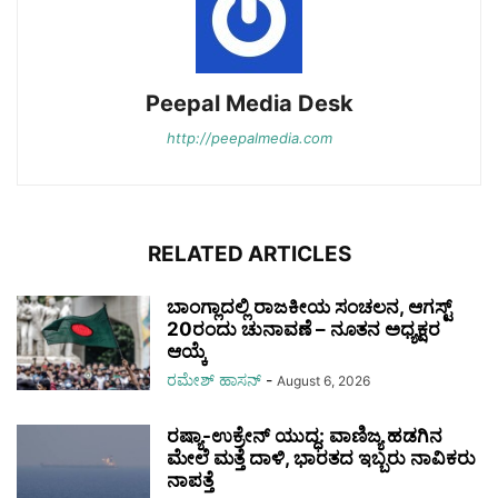
Peepal Media Desk
http://peepalmedia.com
RELATED ARTICLES
ಬಾಂಗ್ಲಾದಲ್ಲಿ ರಾಜಕೀಯ ಸಂಚಲನ, ಆಗಸ್ಟ್
20ರಂದು ಚುನಾವಣೆ – ನೂತನ ಅಧ್ಯಕ್ಷರ
ಆಯ್ಕೆ
ರಮೇಶ್‌ ಹಾಸನ್‌
-
August 6, 2026
ರಷ್ಯಾ-ಉಕ್ರೇನ್ ಯುದ್ಧ: ವಾಣಿಜ್ಯ ಹಡಗಿನ
ಮೇಲೆ ಮತ್ತೆ ದಾಳಿ, ಭಾರತದ ಇಬ್ಬರು ನಾವಿಕರು
ನಾಪತ್ತೆ