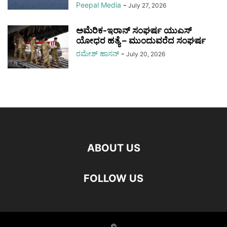
Peepal Media
-
July 27, 2026
ಅಮೆರಿಕ-ಇರಾನ್ ಸಂಘರ್ಷ ಯುಎಸ್
ಯೋಧರ ಹತ್ಯೆ – ಮುಂದುವರೆದ ಸಂಘರ್ಷ
ರಮೇಶ್‌ ಹಾಸನ್‌
-
July 20, 2026
ABOUT US
FOLLOW US
©