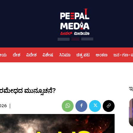
ಕೀಯ
ದೇಶ
ವಿದೇಶ
ವಿಶೇಷ
ಸಿನಿಮಾ
ಚಿತ್ರ ಪಟ
ಅಂಕಣ
ಜನ-ಗಣ-
ಇ
 ನರಮೇಧದ ಮುನ್ಸೂಚನೆ?
2026