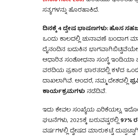
(India Hate Lab)
ವರದಿಯು ಭಾರತದ ಪ್ರ
ಸತ್ಯಗಳನ್ನು ಹೊರಹಾಕಿದೆ.
ದಿನಕ್ಕೆ 4 ದ್ವೇಷ ಭಾಷಣಗಳು: ಹೊಸ ಸಹಜ ಸ
ಒಂದು ಕಾಲದಲ್ಲಿ ಚುನಾವಣೆ ಬಂದಾಗ ಮಾತ್ರ
ದೈನಂದಿನ ಬದುಕಿನ ಭಾಗವಾಗಿಬಿಟ್ಟಿವೆಯೇ? ಅ
ಆಧಾರಿತ ಸಂಶೋಧನಾ ಸಂಸ್ಥೆ ಇಂಡಿಯಾ ಹೇ
ವರದಿಯ ಪ್ರಕಾರ ಭಾರತದಲ್ಲಿ ಕಳೆದ ಒಂದೇ
ದಾಖಲಾಗಿವೆ. ಅಂದರೆ, ನಮ್ಮ ದೇಶದಲ್ಲಿ
ಪ್
ಕಾರ್ಯಕ್ರಮಗಳು
ನಡೆದಿವೆ.
ಇದು ಕೇವಲ ಸಂಖ್ಯೆಯ ಏರಿಕೆಯಲ್ಲ, ಇದೊಂ
ಘಟನೆಗಳು, 2025ಕ್ಕೆ ಬರುವಷ್ಟರಲ್ಲಿ
97% ರಷ
ವರ್ಷಗಳಲ್ಲಿ ದ್ವೇಷದ ಮಾರುಕಟ್ಟೆ ದುಪ್ಪಟ್ಟಾಗಿ