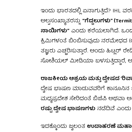
ಇಂದು ಭಾರತದಲ್ಲಿ ಏನಾಗುತ್ತಿದೆ? IHL ವರ
ಅಲ್ಪಸಂಖ್ಯಾತರನ್ನು
“ಗೆದ್ದಲುಗಳು” (Termi
ನಾಯಿಗಳು”
ಎಂದು ಕರೆಯಲಾಗಿದೆ. ಒಂದ
ಕ್ರಿಮಿಗಳಂತೆ ಬಿಂಬಿಸುವುದು ನರಮೇಧದ (
ತಜ್ಞರು ಎಚ್ಚರಿಸುತ್ತಾರೆ. ಅಂದು ಹಿಟ್ಲರ್
ಸೋಶಿಯಲ್ ಮೀಡಿಯಾ ಬಳಸುತ್ತಿದ್ದಾರೆ, ಅಷ್ಟ
ರಾಜಕೀಯ ಆಶ್ರಯ ಮತ್ತು ದ್ವೇಷದ ‘ರಿವಾ
ದ್ವೇಷ ಭಾಷಣ ಮಾಡುವವರಿಗೆ ಕಾನೂನಿನ ಭ
ಮಧ್ಯಪ್ರದೇಶ ಸೇರಿದಂತೆ ಬಿಜೆಪಿ ಅಥವಾ 
ರಷ್ಟು ದ್ವೇಷ ಭಾಷಣಗಳು
ನಡೆದಿವೆ ಎಂದ
ಇದಕ್ಕೊಂದು ಜ್ವಲಂತ
ಉದಾಹರಣೆ ಮಹಾರಾಷ್