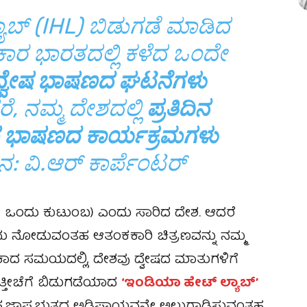
ಯಾಬ್ (IHL) ಬಿಡುಗಡೆ ಮಾಡಿದ
ಾರ ಭಾರತದಲ್ಲಿ ಕಳೆದ ಒಂದೇ
ದ್ವೇಷ ಭಾಷಣದ ಘಟನೆಗಳು
, ನಮ್ಮ ದೇಶದಲ್ಲಿ
ಪ್ರತಿದಿನ
ವೇಷ ಭಾಷಣದ ಕಾರ್ಯಕ್ರಮಗಳು
ನ: ವಿ.ಆರ್ ಕಾರ್ಪೆಂಟರ್
ೇ ಒಂದು ಕುಟುಂಬ) ಎಂದು ಸಾರಿದ ದೇಶ. ಆದರೆ
ಿಡಿದು ನೋಡುವಂತಹ ಆತಂಕಕಾರಿ ಚಿತ್ರಣವನ್ನು ನಮ್ಮ
ಕಾದ ಸಮಯದಲ್ಲಿ, ದೇಶವು ದ್ವೇಷದ ಮಾತುಗಳಿಗೆ
ಇತ್ತೀಚೆಗೆ ಬಿಡುಗಡೆಯಾದ
‘ಇಂಡಿಯಾ ಹೇಟ್ ಲ್ಯಾಬ್’