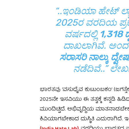
“..ಇಂಡಿಯಾ ಹೇಟ್ ಲ್
2025ರ ವರದಿಯ ಪ್ರಕ
ವರ್ಷದಲ್ಲಿ
1,318 
ದಾಖಲಾಗಿವೆ. ಅಂದರೆ
ಸರಾಸರಿ ನಾಲ್ಕು ದ್
ನಡೆದಿವೆ..” ಲೇಖ
ಭಾರತವು ‘ವಸುಧೈವ ಕುಟುಂಬಕಂ’ (ಜಗತ್ತ
2025ನೇ ಇಸವಿಯು ಈ ತತ್ವಕ್ಕೆ ಕನ್ನಡಿ ಹ
ಮುಂದಿಟ್ಟಿದೆ. ಅಭಿವೃದ್ಧಿಯ ಮಾತನಾಡಬೇ
ಕಿವಿಯಾಗಬೇಕಾದ ದುಸ್ಥಿತಿ ಎದುರಾಗಿದೆ. 