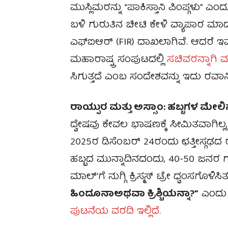
ಮುಸ್ಲಿಮರನ್ನು “ಪಾಕಿಸ್ತಾನಿ ಪಿಂಪ್ಗಳು” ಎ
ಬಳಿ ಗುರುತಿನ ಚೀಟಿ ಕೇಳಿ ವ್ಯಾಪಾರ ಮಾ
ಎಫ್ಐಆರ್ (FIR) ದಾಖಲಾಗಿವೆ. ಆದರೆ ಇವ
ಮಹಾರಾಷ್ಟ್ರ ಸಂಪುಟದಲ್ಲಿ
ಸಚಿವರನ್ನಾಗಿ
ಸಿಗುತ್ತದೆ ಎಂಬ ಸಂದೇಶವನ್ನು ಇದು ರವಾನಿಸ
ರಾಯ್ಪುರ ಮತ್ತು ಅಸ್ಸಾಂ: ಹಬ್ಬಗಳ ಮೇಲಿ
ದ್ವೇಷವು ಕೇವಲ ಭಾಷಣಕ್ಕೆ ಸೀಮಿತವಾಗಿಲ್ಲ
2025ರ ಡಿಸೆಂಬರ್ 24ರಂದು ಛತ್ತೀಸ್ಗಢದ ರಾಯ್
ಹಬ್ಬದ ಮುನ್ನಾದಿನದಂದು, 40-50 ಜನರ ಗು
ಮಾಲ್’ಗೆ ನುಗ್ಗಿ ಕ್ರಿಸ್ಮಸ್ ಟ್ರೇ ಧ್ವಂಸಗೊಳಿಸ
ಹಿಂದೂನಾಅಥವಾ ಕ್ರಿಶ್ಚಿಯನ್ನಾ?”
ಎಂದು 
ಪುಟನೆಯ ವರದಿ ಇಲ್ಲಿದೆ.