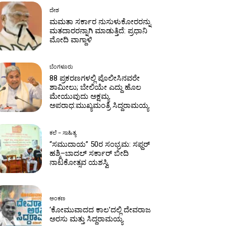
ದೇಶ
ಮಮತಾ ಸರ್ಕಾರ ನುಸುಳುಕೋರರನ್ನು
ಮತದಾರರನ್ನಾಗಿ ಮಾಡುತ್ತಿದೆ: ಪ್ರಧಾನಿ
ಮೋದಿ ವಾಗ್ದಾಳಿ
ಬೆಂಗಳೂರು
88 ಪ್ರಕರಣಗಳಲ್ಲಿ ಪೊಲೀಸಿನವರೇ
ಶಾಮೀಲು; ಬೇಲಿಯೇ ಎದ್ದು ಹೊಲ
ಮೇಯುವುದು ಅಕ್ಷಮ್ಯ
ಅಪರಾಧ:ಮುಖ್ಯಮಂತ್ರಿ ಸಿದ್ದರಾಮಯ್ಯ
ಕಲೆ – ಸಾಹಿತ್ಯ
“ಸಮುದಾಯ” 50ರ ಸಂಭ್ರಮ: ಸಫ್ದರ್
ಹಶ್ಮಿ–ಬಾದಲ್ ಸರ್ಕಾರ್ ಬೀದಿ
ನಾಟಕೋತ್ಸವ ಯಶಸ್ವಿ
ಅಂಕಣ
‘ಕೋಮುವಾದದ ಕಾಲ’ದಲ್ಲಿ ದೇವರಾಜ
ಅರಸು ಮತ್ತು ಸಿದ್ದರಾಮಯ್ಯ