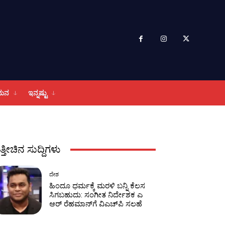
ಮನ
ಇನ್ನಷ್ಟು
ತ್ತೀಚಿನ ಸುದ್ದಿಗಳು
ದೇಶ
ಹಿಂದೂ ಧರ್ಮಕ್ಕೆ ಮರಳಿ ಬನ್ನಿ ಕೆಲಸ
ಸಿಗಬಹುದು: ಸಂಗೀತ ನಿರ್ದೇಶಕ ಎ
ಆರ್‌ ರೆಹಮಾನ್‌ಗೆ ವಿಎಚ್‌ಪಿ ಸಲಹೆ