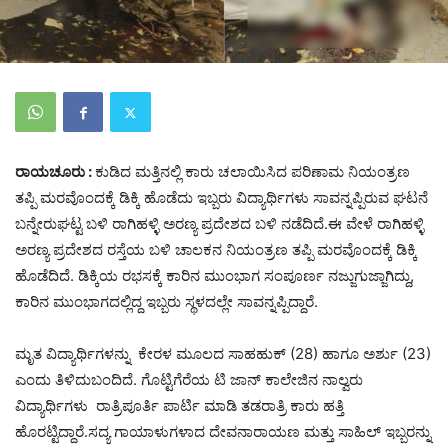
ರಾಯಚೂರು :
ಕುಡಿದ ಮತ್ತಿನಲ್ಲಿ ಕಾರು ಚಲಾಯಿಸಿದ ಪರಿಣಾಮ ನಿಯಂತ್ರಣ
ತಪ್ಪಿ ಮರವೊಂದಕ್ಕೆ ಡಿಕ್ಕಿ ಹೊಡೆದು ಇಬ್ಬರು ವಿದ್ಯಾರ್ಥಿಗಳು ಸಾವನ್ನಪ್ಪಿರುವ ಘಟನೆ
ಬನ್ನೇರುಘಟ್ಟ ಬಳಿ ರಾಗಿಹಳ್ಳಿ ಅರಣ್ಯ ಪ್ರದೇಶದ ಬಳಿ ನಡೆದಿದೆ.ಈ ವೇಳೆ ರಾಗಿಹಳ್ಳಿ
ಅರಣ್ಯ ಪ್ರದೇಶದ ರಸ್ತೆಯ ಬಳಿ ಚಾಲಕನ ನಿಯಂತ್ರಣ ತಪ್ಪಿ ಮರವೊಂದಕ್ಕೆ ಡಿಕ್ಕಿ
ಹೊಡೆದಿದೆ. ಡಿಕ್ಕಿಯ ರಭಸಕ್ಕೆ ಕಾರಿನ ಮುಂಭಾಗ ಸಂಪೂರ್ಣ ನಜ್ಜುಗುಜ್ಜಾಗಿದ್ದು,
ಕಾರಿನ ಮುಂಭಾಗದಲ್ಲಿದ್ದ ಇಬ್ಬರು ಸ್ಥಳದಲ್ಲೇ ಸಾವನ್ನಪ್ಪಿದ್ದಾರೆ.
ಮೃತ ವಿದ್ಯಾರ್ಥಿಗಳನ್ನು ಕೇರಳ ಮೂಲದ ಸಾಹಹುಕ್ (28) ಹಾಗೂ ಅರ್ಶು (23)
ಎಂದು ತಿಳಿದುಬಂದಿದೆ. ಗೊಟ್ಟಿಗೆರೆಯ ಟಿ ಜಾನ್ ಕಾಲೇಜಿನ ನಾಲ್ವರು
ವಿದ್ಯಾರ್ಥಿಗಳು ರಾತ್ರಿಪೂರ್ತಿ ಪಾರ್ಟಿ ಮಾಡಿ ತಡರಾತ್ರಿ ಕಾರು ಹತ್ತಿ
ಹೊರಟ್ಟಿದ್ದಾರೆ.ಸದ್ಯ ಗಾಯಾಳುಗಳಾದ ದೇವನಾರಾಯಣ ಮತ್ತು ಸಾಹಿಲ್ ಇಬ್ಬರನ್ನು