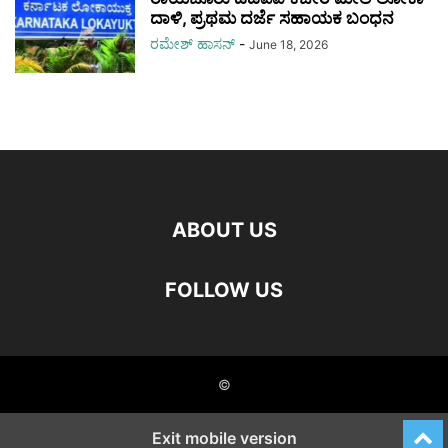
ದಾಳಿ, ಪ್ರಥಮ ದರ್ಜೆ ಸಹಾಯಕ ಬಂಧನ
ರಮೇಶ್‌ ಹಾಸನ್‌
-
June 18, 2026
ABOUT US
FOLLOW US
©
Exit mobile version