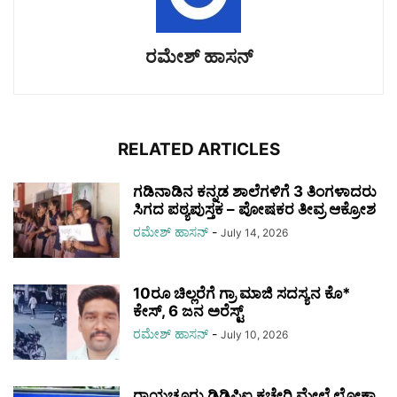
ರಮೇಶ್‌ ಹಾಸನ್‌
RELATED ARTICLES
ಗಡಿನಾಡಿನ ಕನ್ನಡ ಶಾಲೆಗಳಿಗೆ 3 ತಿಂಗಳಾದರು
ಸಿಗದ ಪಠ್ಯಪುಸ್ತಕ – ಪೋಷಕರ ತೀವ್ರ ಆಕ್ರೋಶ
ರಮೇಶ್‌ ಹಾಸನ್‌
-
July 14, 2026
10ರೂ ಚಿಲ್ಲರೆಗೆ ಗ್ರಾ ಮಾಜಿ ಸದಸ್ಯನ ಕೊ*
ಕೇಸ್, 6 ಜನ ಅರೆಸ್ಟ್‌
ರಮೇಶ್‌ ಹಾಸನ್‌
-
July 10, 2026
ರಾಯಚೂರು ಡಿಡಿಪಿಐ ಕಚೇರಿ ಮೇಲೆ ಲೋಕಾ