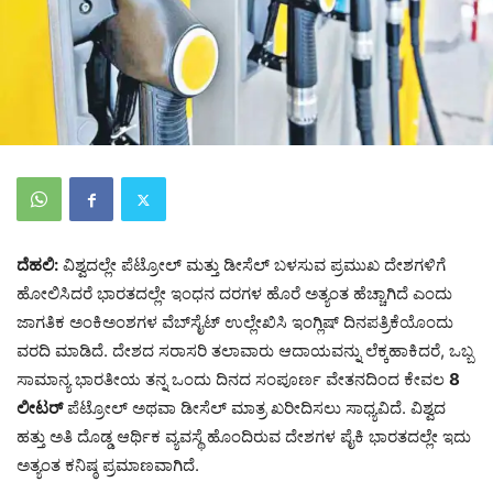
ದೆಹಲಿ:
ವಿಶ್ವದಲ್ಲೇ ಪೆಟ್ರೋಲ್ ಮತ್ತು ಡೀಸೆಲ್ ಬಳಸುವ ಪ್ರಮುಖ ದೇಶಗಳಿಗೆ
ಹೋಲಿಸಿದರೆ ಭಾರತದಲ್ಲೇ ಇಂಧನ ದರಗಳ ಹೊರೆ ಅತ್ಯಂತ ಹೆಚ್ಚಾಗಿದೆ ಎಂದು
ಜಾಗತಿಕ ಅಂಕಿಅಂಶಗಳ ವೆಬ್‌ಸೈಟ್ ಉಲ್ಲೇಖಿಸಿ ಇಂಗ್ಲಿಷ್ ದಿನಪತ್ರಿಕೆಯೊಂದು
ವರದಿ ಮಾಡಿದೆ. ದೇಶದ ಸರಾಸರಿ ತಲಾವಾರು ಆದಾಯವನ್ನು ಲೆಕ್ಕಹಾಕಿದರೆ, ಒಬ್ಬ
ಸಾಮಾನ್ಯ ಭಾರತೀಯ ತನ್ನ ಒಂದು ದಿನದ ಸಂಪೂರ್ಣ ವೇತನದಿಂದ ಕೇವಲ
8
ಲೀಟರ್
ಪೆಟ್ರೋಲ್ ಅಥವಾ ಡೀಸೆಲ್ ಮಾತ್ರ ಖರೀದಿಸಲು ಸಾಧ್ಯವಿದೆ. ವಿಶ್ವದ
ಹತ್ತು ಅತಿ ದೊಡ್ಡ ಆರ್ಥಿಕ ವ್ಯವಸ್ಥೆ ಹೊಂದಿರುವ ದೇಶಗಳ ಪೈಕಿ ಭಾರತದಲ್ಲೇ ಇದು
ಅತ್ಯಂತ ಕನಿಷ್ಠ ಪ್ರಮಾಣವಾಗಿದೆ.