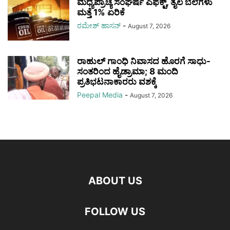
ಮಧ್ಯಪ್ರಾಚ್ಯ ಸಂಘರ್ಷ ಎಫೆಕ್ಟ್, ತೈಲ ಬೆಲೆಗಳು
ಮತ್ತೆ 1% ಏರಿಕೆ
ರಮೇಶ್‌ ಹಾಸನ್‌
-
August 7, 2026
ರಾಹುಲ್ ಗಾಂಧಿ ನಿವಾಸದ ಹೊರಗೆ ಸಾಧು-
ಸಂತರಿಂದ ಹೈಡ್ರಾಮಾ; 8 ಮಂದಿ
ಪ್ರತಿಭಟನಾಕಾರರು ವಶಕ್ಕೆ
Peepal Media
-
August 7, 2026
ABOUT US
FOLLOW US