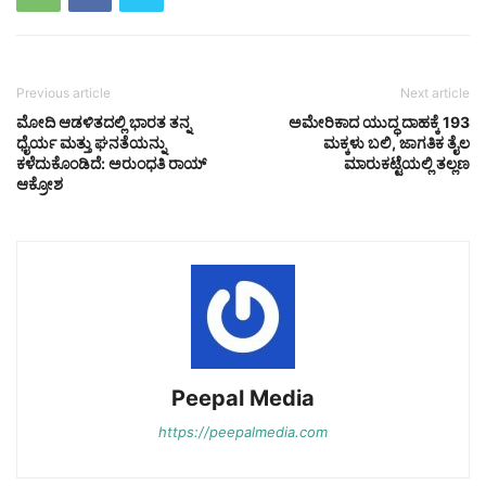
Previous article
Next article
ಮೋದಿ ಆಡಳಿತದಲ್ಲಿ ಭಾರತ ತನ್ನ
ಅಮೇರಿಕಾದ ಯುದ್ಧ ದಾಹಕ್ಕೆ 193
ಧೈರ್ಯ ಮತ್ತು ಘನತೆಯನ್ನು
ಮಕ್ಕಳು ಬಲಿ, ಜಾಗತಿಕ ತೈಲ
ಕಳೆದುಕೊಂಡಿದೆ: ಅರುಂಧತಿ ರಾಯ್
ಮಾರುಕಟ್ಟೆಯಲ್ಲಿ ತಲ್ಲಣ
ಆಕ್ರೋಶ
Peepal Media
https://peepalmedia.com