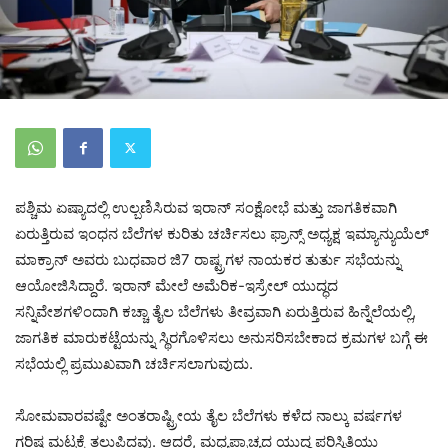
ಪಶ್ಚಿಮ ಏಷ್ಯಾದಲ್ಲಿ ಉಲ್ಬಣಿಸಿರುವ ಇರಾನ್ ಸಂಕ್ಷೋಭೆ ಮತ್ತು ಜಾಗತಿಕವಾಗಿ
ಏರುತ್ತಿರುವ ಇಂಧನ ಬೆಲೆಗಳ ಕುರಿತು ಚರ್ಚಿಸಲು ಫ್ರಾನ್ಸ್ ಅಧ್ಯಕ್ಷ ಇಮ್ಯಾನ್ಯುಯೆಲ್
ಮಾಕ್ರಾನ್ ಅವರು ಬುಧವಾರ ಜಿ7 ರಾಷ್ಟ್ರಗಳ ನಾಯಕರ ತುರ್ತು ಸಭೆಯನ್ನು
ಆಯೋಜಿಸಿದ್ದಾರೆ. ಇರಾನ್ ಮೇಲೆ ಅಮೆರಿಕ-ಇಸ್ರೇಲ್ ಯುದ್ಧದ
ಸನ್ನಿವೇಶಗಳಿಂದಾಗಿ ಕಚ್ಚಾ ತೈಲ ಬೆಲೆಗಳು ತೀವ್ರವಾಗಿ ಏರುತ್ತಿರುವ ಹಿನ್ನೆಲೆಯಲ್ಲಿ,
ಜಾಗತಿಕ ಮಾರುಕಟ್ಟೆಯನ್ನು ಸ್ಥಿರಗೊಳಿಸಲು ಅನುಸರಿಸಬೇಕಾದ ಕ್ರಮಗಳ ಬಗ್ಗೆ ಈ
ಸಭೆಯಲ್ಲಿ ಪ್ರಮುಖವಾಗಿ ಚರ್ಚಿಸಲಾಗುವುದು.
ಸೋಮವಾರವಷ್ಟೇ ಅಂತರಾಷ್ಟ್ರೀಯ ತೈಲ ಬೆಲೆಗಳು ಕಳೆದ ನಾಲ್ಕು ವರ್ಷಗಳ
ಗರಿಷ್ಠ ಮಟ್ಟಕ್ಕೆ ತಲುಪಿದ್ದವು. ಆದರೆ, ಮಧ್ಯಪ್ರಾಚ್ಯದ ಯುದ್ಧ ಪರಿಸ್ಥಿತಿಯು