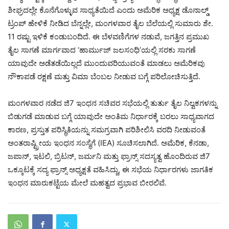
ಶೀಘ್ರದಲ್ಲೇ ಕೊನೆಗೊಳ್ಳುವ ಸಾಧ್ಯತೆಯಿದೆ ಎಂದು ಅಮೆರಿಕ ಅಧ್ಯಕ್ಷ ಡೊನಾಲ್ಡ್
ಟ್ರಂಪ್ ಹೇಳಿಕೆ ನೀಡಿದ ಬೆನ್ನಲ್ಲೇ, ಮಂಗಳವಾರ ತೈಲ ಬೆಲೆಯಲ್ಲಿ ಸುಮಾರು ಶೇ.
11 ರಷ್ಟು ಇಳಿಕೆ ಕಂಡುಬಂದಿದೆ. ಈ ಬೆಳವಣಿಗೆಗಳ ನಡುವೆ, ಜಗತ್ತಿನ ಪ್ರಮುಖ
ತೈಲ ಸಾಗಣೆ ಮಾರ್ಗವಾದ ‘ಹಾರ್ಮುಜ್ ಜಲಸಂಧಿ’ಯಲ್ಲಿ ಸರಕು ಸಾಗಣೆ
ಯಾವುದೇ ಅಡೆತಡೆಯಿಲ್ಲದೆ ಮುಂದುವರಿಯುವಂತೆ ಮಾಡಲು ಅಮೆರಿಕವು
ನೌಕಾಪಡೆ ರಕ್ಷಣೆ ಮತ್ತು ವಿಮಾ ಬೆಂಬಲ ನೀಡುವ ಬಗ್ಗೆ ಪರಿಲೋಚಿಸುತ್ತಿದೆ.
ಮಂಗಳವಾರ ನಡೆದ ಜಿ7 ಇಂಧನ ಸಚಿವರ ಸಭೆಯಲ್ಲಿ ತುರ್ತು ತೈಲ ನಿಲ್ವಕಗಳನ್ನು
ಬಿಡುಗಡೆ ಮಾಡುವ ಬಗ್ಗೆ ಯಾವುದೇ ಅಂತಿಮ ನಿರ್ಧಾರಕ್ಕೆ ಬರಲು ಸಾಧ್ಯವಾಗದ
ಕಾರಣ, ಪ್ರಸ್ತುತ ಪರಿಸ್ಥಿತಿಯನ್ನು ಸಮಗ್ರವಾಗಿ ಪರಿಶೀಲಿಸಿ ವರದಿ ನೀಡುವಂತೆ
ಅಂತರಾಷ್ಟ್ರೀಯ ಇಂಧನ ಸಂಸ್ಥೆಗೆ (IEA) ಸೂಚಿಸಲಾಗಿದೆ. ಅಮೆರಿಕ, ಕೆನಡಾ,
ಜಪಾನ್, ಇಟಲಿ, ಬ್ರಿಟನ್, ಜರ್ಮನಿ ಮತ್ತು ಫ್ರಾನ್ಸ್ ಸದಸ್ಯತ್ವ ಹೊಂದಿರುವ ಜಿ7
ಒಕ್ಕೂಟಕ್ಕೆ ಸದ್ಯ ಫ್ರಾನ್ಸ್ ಅಧ್ಯಕ್ಷತೆ ವಹಿಸಿದ್ದು, ಈ ಸಭೆಯ ನಿರ್ಧಾರಗಳು ಜಾಗತಿಕ
ಇಂಧನ ಮಾರುಕಟ್ಟೆಯ ಮೇಲೆ ಮಹತ್ವದ ಪ್ರಭಾವ ಬೀರಲಿವೆ.