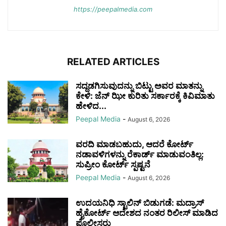
https://peepalmedia.com
RELATED ARTICLES
ಸದ್ದಡಗಿಸುವುದನ್ನು ಬಿಟ್ಟು ಅವರ ಮಾತನ್ನು
ಕೇಳಿ: ಜೆನ್‌ ಝೀ ಕುರಿತು ಸರ್ಕಾರಕ್ಕೆ ಕಿವಿಮಾತು
ಹೇಳಿದ...
Peepal Media
-
August 6, 2026
ವರದಿ ಮಾಡಬಹುದು, ಆದರೆ ಕೋರ್ಟ್
ನಡಾವಳಿಗಳನ್ನು ರೆಕಾರ್ಡ್ ಮಾಡುವಂತಿಲ್ಲ:
ಸುಪ್ರೀಂ ಕೋರ್ಟ್ ಸ್ಪಷ್ಟನೆ
Peepal Media
-
August 6, 2026
ಉದಯನಿಧಿ ಸ್ಟಾಲಿನ್ ಬಿಡುಗಡೆ: ಮದ್ರಾಸ್
ಹೈಕೋರ್ಟ್ ಆದೇಶದ ನಂತರ ರಿಲೀಸ್ ಮಾಡಿದ
ಪೊಲೀಸರು