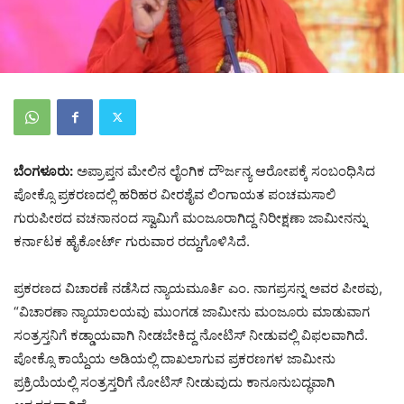
ಬೆಂಗಳೂರು:
ಅಪ್ರಾಪ್ತನ ಮೇಲಿನ ಲೈಂಗಿಕ ದೌರ್ಜನ್ಯ ಆರೋಪಕ್ಕೆ ಸಂಬಂಧಿಸಿದ
ಪೋಕ್ಸೊ ಪ್ರಕರಣದಲ್ಲಿ ಹರಿಹರ ವೀರಶೈವ ಲಿಂಗಾಯತ ಪಂಚಮಸಾಲಿ
ಗುರುಪೀಠದ ವಚನಾನಂದ ಸ್ವಾಮಿಗೆ ಮಂಜೂರಾಗಿದ್ದ ನಿರೀಕ್ಷಣಾ ಜಾಮೀನನ್ನು
ಕರ್ನಾಟಕ ಹೈಕೋರ್ಟ್ ಗುರುವಾರ ರದ್ದುಗೊಳಿಸಿದೆ.
ಪ್ರಕರಣದ ವಿಚಾರಣೆ ನಡೆಸಿದ ನ್ಯಾಯಮೂರ್ತಿ ಎಂ. ನಾಗಪ್ರಸನ್ನ ಅವರ ಪೀಠವು,
“ವಿಚಾರಣಾ ನ್ಯಾಯಾಲಯವು ಮುಂಗಡ ಜಾಮೀನು ಮಂಜೂರು ಮಾಡುವಾಗ
ಸಂತ್ರಸ್ತನಿಗೆ ಕಡ್ಡಾಯವಾಗಿ ನೀಡಬೇಕಿದ್ದ ನೋಟಿಸ್ ನೀಡುವಲ್ಲಿ ವಿಫಲವಾಗಿದೆ.
ಪೋಕ್ಸೊ ಕಾಯ್ದೆಯ ಅಡಿಯಲ್ಲಿ ದಾಖಲಾಗುವ ಪ್ರಕರಣಗಳ ಜಾಮೀನು
ಪ್ರಕ್ರಿಯೆಯಲ್ಲಿ ಸಂತ್ರಸ್ತರಿಗೆ ನೋಟಿಸ್ ನೀಡುವುದು ಕಾನೂನುಬದ್ಧವಾಗಿ