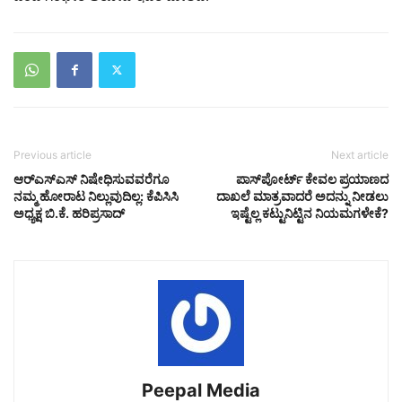
Previous article
Next article
ಆರ್‌ಎಸ್‌ಎಸ್ ನಿಷೇಧಿಸುವವರೆಗೂ
ಪಾಸ್‌ಪೋರ್ಟ್ ಕೇವಲ ಪ್ರಯಾಣದ
ನಮ್ಮ ಹೋರಾಟ ನಿಲ್ಲುವುದಿಲ್ಲ: ಕೆಪಿಸಿಸಿ
ದಾಖಲೆ ಮಾತ್ರವಾದರೆ ಅದನ್ನು ನೀಡಲು
ಅಧ್ಯಕ್ಷ ಬಿ.ಕೆ. ಹರಿಪ್ರಸಾದ್
ಇಷ್ಟೆಲ್ಲ ಕಟ್ಟುನಿಟ್ಟಿನ ನಿಯಮಗಳೇಕೆ?
Peepal Media