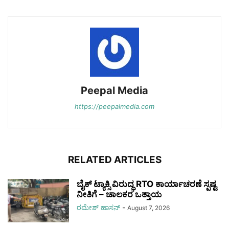
Peepal Media
https://peepalmedia.com
RELATED ARTICLES
ಬೈಕ್‌ ಟ್ಯಾಕ್ಸಿ ವಿರುದ್ಧ RTO ಕಾರ್ಯಾಚರಣೆ ಸ್ಪಷ್ಟ
ನೀತಿಗೆ – ಚಾಲಕರ ಒತ್ತಾಯ
ರಮೇಶ್‌ ಹಾಸನ್‌
-
August 7, 2026