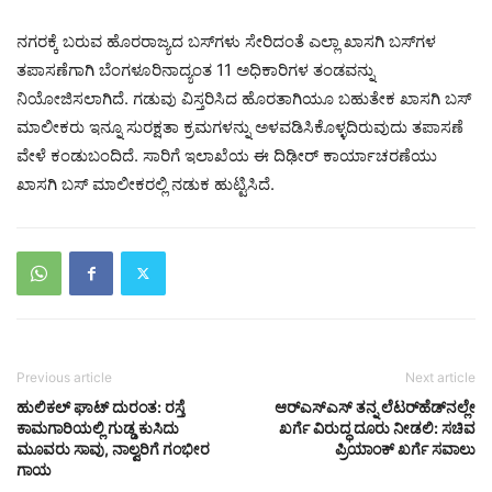
ನಗರಕ್ಕೆ ಬರುವ ಹೊರರಾಜ್ಯದ ಬಸ್‌ಗಳು ಸೇರಿದಂತೆ ಎಲ್ಲಾ ಖಾಸಗಿ ಬಸ್‌ಗಳ
ತಪಾಸಣೆಗಾಗಿ ಬೆಂಗಳೂರಿನಾದ್ಯಂತ 11 ಅಧಿಕಾರಿಗಳ ತಂಡವನ್ನು
ನಿಯೋಜಿಸಲಾಗಿದೆ. ಗಡುವು ವಿಸ್ತರಿಸಿದ ಹೊರತಾಗಿಯೂ ಬಹುತೇಕ ಖಾಸಗಿ ಬಸ್
ಮಾಲೀಕರು ಇನ್ನೂ ಸುರಕ್ಷತಾ ಕ್ರಮಗಳನ್ನು ಅಳವಡಿಸಿಕೊಳ್ಳದಿರುವುದು ತಪಾಸಣೆ
ವೇಳೆ ಕಂಡುಬಂದಿದೆ. ಸಾರಿಗೆ ಇಲಾಖೆಯ ಈ ದಿಢೀರ್ ಕಾರ್ಯಾಚರಣೆಯು
ಖಾಸಗಿ ಬಸ್ ಮಾಲೀಕರಲ್ಲಿ ನಡುಕ ಹುಟ್ಟಿಸಿದೆ.
Previous article
Next article
ಹುಲಿಕಲ್ ಘಾಟ್ ದುರಂತ: ರಸ್ತೆ
ಆರ್‌ಎಸ್‌ಎಸ್ ತನ್ನ ಲೆಟರ್‌ಹೆಡ್‌ನಲ್ಲೇ
ಕಾಮಗಾರಿಯಲ್ಲಿ ಗುಡ್ಡ ಕುಸಿದು
ಖರ್ಗೆ ವಿರುದ್ಧ ದೂರು ನೀಡಲಿ: ಸಚಿವ
ಮೂವರು ಸಾವು, ನಾಲ್ವರಿಗೆ ಗಂಭೀರ
ಪ್ರಿಯಾಂಕ್ ಖರ್ಗೆ ಸವಾಲು
ಗಾಯ