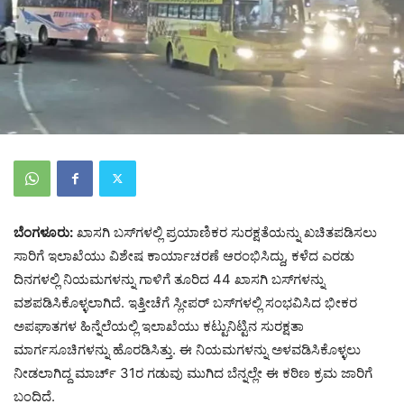
ಬೆಂಗಳೂರು:
ಖಾಸಗಿ ಬಸ್‌ಗಳಲ್ಲಿ ಪ್ರಯಾಣಿಕರ ಸುರಕ್ಷತೆಯನ್ನು ಖಚಿತಪಡಿಸಲು
ಸಾರಿಗೆ ಇಲಾಖೆಯು ವಿಶೇಷ ಕಾರ್ಯಾಚರಣೆ ಆರಂಭಿಸಿದ್ದು, ಕಳೆದ ಎರಡು
ದಿನಗಳಲ್ಲಿ ನಿಯಮಗಳನ್ನು ಗಾಳಿಗೆ ತೂರಿದ 44 ಖಾಸಗಿ ಬಸ್‌ಗಳನ್ನು
ವಶಪಡಿಸಿಕೊಳ್ಳಲಾಗಿದೆ. ಇತ್ತೀಚೆಗೆ ಸ್ಲೀಪರ್ ಬಸ್‌ಗಳಲ್ಲಿ ಸಂಭವಿಸಿದ ಭೀಕರ
ಅಪಘಾತಗಳ ಹಿನ್ನೆಲೆಯಲ್ಲಿ ಇಲಾಖೆಯು ಕಟ್ಟುನಿಟ್ಟಿನ ಸುರಕ್ಷತಾ
ಮಾರ್ಗಸೂಚಿಗಳನ್ನು ಹೊರಡಿಸಿತ್ತು. ಈ ನಿಯಮಗಳನ್ನು ಅಳವಡಿಸಿಕೊಳ್ಳಲು
ನೀಡಲಾಗಿದ್ದ ಮಾರ್ಚ್ 31ರ ಗಡುವು ಮುಗಿದ ಬೆನ್ನಲ್ಲೇ ಈ ಕಠಿಣ ಕ್ರಮ ಜಾರಿಗೆ
ಬಂದಿದೆ.