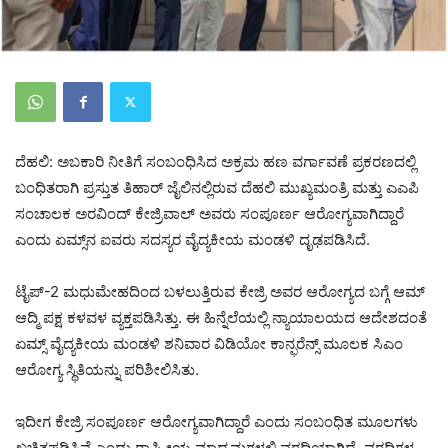
ದೆಹಲಿ: ಅಬಕಾರಿ ನೀತಿಗೆ ಸಂಬಂಧಿಸಿದ ಅಕ್ರಮ ಹಣ ವರ್ಗಾವಣೆ ಪ್ರಕರಣದಲ್ಲಿ
ಬಂಧಿತರಾಗಿ ಪ್ರಸ್ತುತ ತಿಹಾರ್ ಜೈಲಿನಲ್ಲಿರುವ ದೆಹಲಿ ಮುಖ್ಯಮಂತ್ರಿ ಮತ್ತು ಎಎಪಿ
ಸಂಚಾಲಕ ಅರವಿಂದ್ ಕೇಜ್ರಿವಾಲ್ ಅವರು ಸಂಪೂರ್ಣ ಆರೋಗ್ಯವಾಗಿದ್ದಾರೆ
ಎಂದು ಏಮ್ಸ್‌ನ ಐವರು ಸದಸ್ಯರ ವೈದ್ಯಕೀಯ ಮಂಡಳಿ ದೃಢಪಡಿಸಿದೆ.
ಟೈಪ್-2 ಮಧುಮೇಹದಿಂದ ಬಳಲುತ್ತಿರುವ ಕೇಜ್ರಿ ಅವರ ಆರೋಗ್ಯದ ಬಗ್ಗೆ ಆಮ್
ಆದ್ಮಿ ಪಕ್ಷ ಕಳವಳ ವ್ಯಕ್ತಪಡಿಸಿತ್ತು. ಈ ಹಿನ್ನೆಲೆಯಲ್ಲಿ ನ್ಯಾಯಾಲಯದ ಆದೇಶದಂತೆ
ಏಮ್ಸ್ ವೈದ್ಯಕೀಯ ಮಂಡಳಿ ಶನಿವಾರ ವಿಡಿಯೋ ಕಾನ್ಫರೆನ್ಸ್ ಮೂಲಕ ಸಿಎಂ
ಆರೋಗ್ಯ ಸ್ಥಿತಿಯನ್ನು ಪರಿಶೀಲಿಸಿತು.
ಇದೀಗ ಕೇಜ್ರಿ ಸಂಪೂರ್ಣ ಆರೋಗ್ಯವಾಗಿದ್ದಾರೆ ಎಂದು ಸಂಬಂಧಿತ ಮೂಲಗಳು
ಖಚಿತಪಡಿಸಿವೆ ಎಂದು ರಾಷ್ಟ್ರೀಯ ಮಾಧ್ಯಮಗಳಲ್ಲಿ ವರದಿಯಾಗಿದೆ. ವರದಿಗಳ