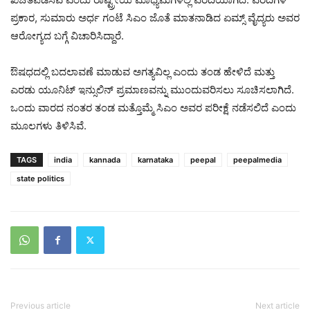
ಪ್ರಕಾರ, ಸುಮಾರು ಅರ್ಧ ಗಂಟೆ ಸಿಎಂ ಜೊತೆ ಮಾತನಾಡಿದ ಏಮ್ಸ್ ವೈದ್ಯರು ಅವರ
ಆರೋಗ್ಯದ ಬಗ್ಗೆ ವಿಚಾರಿಸಿದ್ದಾರೆ.
ಔಷಧದಲ್ಲಿ ಬದಲಾವಣೆ ಮಾಡುವ ಅಗತ್ಯವಿಲ್ಲ ಎಂದು ತಂಡ ಹೇಳಿದೆ ಮತ್ತು
ಎರಡು ಯೂನಿಟ್ ಇನ್ಸುಲಿನ್ ಪ್ರಮಾಣವನ್ನು ಮುಂದುವರಿಸಲು ಸೂಚಿಸಲಾಗಿದೆ.
ಒಂದು ವಾರದ ನಂತರ ತಂಡ ಮತ್ತೊಮ್ಮೆ ಸಿಎಂ‌ ಅವರ ಪರೀಕ್ಷೆ ನಡೆಸಲಿದೆ ಎಂದು
ಮೂಲಗಳು ತಿಳಿಸಿವೆ.
TAGS
india
kannada
karnataka
peepal
peepalmedia
state politics
Previous article
Next article