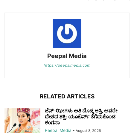
Peepal Media
https://peepalmedia.com
RELATED ARTICLES
ಜೆನ್-ಝೀಗಳು ಅತಿ ದೊಡ್ಡ ಆಸ್ತಿ, ಅವರೇ
ದೇಶದ ಶಕ್ತಿ: ಯೂಟರ್ನ್ ತೆಗೆದುಕೊಂಡ
ಕಂಗನಾ
Peepal Media
-
August 8, 2026