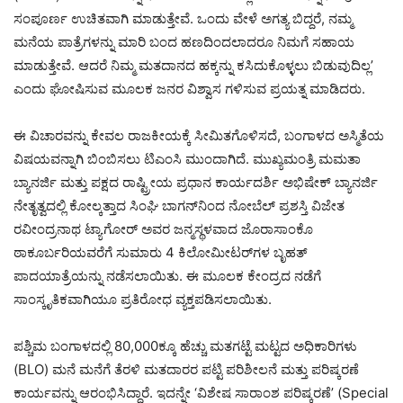
ಸಂಪೂರ್ಣ ಉಚಿತವಾಗಿ ಮಾಡುತ್ತೇವೆ. ಒಂದು ವೇಳೆ ಅಗತ್ಯ ಬಿದ್ದರೆ, ನಮ್ಮ
ಮನೆಯ ಪಾತ್ರೆಗಳನ್ನು ಮಾರಿ ಬಂದ ಹಣದಿಂದಲಾದರೂ ನಿಮಗೆ ಸಹಾಯ
ಮಾಡುತ್ತೇವೆ. ಆದರೆ ನಿಮ್ಮ ಮತದಾನದ ಹಕ್ಕನ್ನು ಕಸಿದುಕೊಳ್ಳಲು ಬಿಡುವುದಿಲ್ಲ’
ಎಂದು ಘೋಷಿಸುವ ಮೂಲಕ ಜನರ ವಿಶ್ವಾಸ ಗಳಿಸುವ ಪ್ರಯತ್ನ ಮಾಡಿದರು.
ಈ ವಿಚಾರವನ್ನು ಕೇವಲ ರಾಜಕೀಯಕ್ಕೆ ಸೀಮಿತಗೊಳಿಸದೆ, ಬಂಗಾಳದ ಅಸ್ಮಿತೆಯ
ವಿಷಯವನ್ನಾಗಿ ಬಿಂಬಿಸಲು ಟಿಎಂಸಿ ಮುಂದಾಗಿದೆ. ಮುಖ್ಯಮಂತ್ರಿ ಮಮತಾ
ಬ್ಯಾನರ್ಜಿ ಮತ್ತು ಪಕ್ಷದ ರಾಷ್ಟ್ರೀಯ ಪ್ರಧಾನ ಕಾರ್ಯದರ್ಶಿ ಅಭಿಷೇಕ್ ಬ್ಯಾನರ್ಜಿ
ನೇತೃತ್ವದಲ್ಲಿ ಕೋಲ್ಕತ್ತಾದ ಸಿಂಘಿ ಬಾಗನ್‌ನಿಂದ ನೋಬೆಲ್ ಪ್ರಶಸ್ತಿ ವಿಜೇತ
ರವೀಂದ್ರನಾಥ ಟ್ಯಾಗೋರ್ ಅವರ ಜನ್ಮಸ್ಥಳವಾದ ಜೊರಾಸಾಂಕೊ
ಠಾಕೂರ್ಬರಿಯವರೆಗೆ ಸುಮಾರು 4 ಕಿಲೋಮೀಟರ್‌ಗಳ ಬೃಹತ್
ಪಾದಯಾತ್ರೆಯನ್ನು ನಡೆಸಲಾಯಿತು. ಈ ಮೂಲಕ ಕೇಂದ್ರದ ನಡೆಗೆ
ಸಾಂಸ್ಕೃತಿಕವಾಗಿಯೂ ಪ್ರತಿರೋಧ ವ್ಯಕ್ತಪಡಿಸಲಾಯಿತು.
ಪಶ್ಚಿಮ ಬಂಗಾಳದಲ್ಲಿ 80,000ಕ್ಕೂ ಹೆಚ್ಚು ಮತಗಟ್ಟೆ ಮಟ್ಟದ ಅಧಿಕಾರಿಗಳು
(BLO) ಮನೆ ಮನೆಗೆ ತೆರಳಿ ಮತದಾರರ ಪಟ್ಟಿ ಪರಿಶೀಲನೆ ಮತ್ತು ಪರಿಷ್ಕರಣೆ
ಕಾರ್ಯವನ್ನು ಆರಂಭಿಸಿದ್ದಾರೆ. ಇದನ್ನೇ ‘ವಿಶೇಷ ಸಾರಾಂಶ ಪರಿಷ್ಕರಣೆ’ (Special