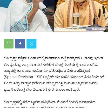
ಕೋಲ್ಕತ್ತಾ: ಪಶ್ಚಿಮ ಬಂಗಾಳದಲ್ಲಿ ಮತದಾರರ ಪಟ್ಟಿ ಪರಿಷ್ಕರಣೆ ವಿಚಾರವು ಇದೀಗ
ಕೇಂದ್ರ ಮತ್ತು ರಾಜ್ಯ ಸರ್ಕಾರದ ನಡುವಿನ ದೊಡ್ಡ ಸಂಘರ್ಷಕ್ಕೆ ಕಾರಣವಾಗಿದೆ.
ರಾಜ್ಯದಲ್ಲಿ ಚುನಾವಣಾ ಆಯೋಗವು ನಡೆಸುತ್ತಿರುವ ವಿಶೇಷ ಪರಿಷ್ಕರಣೆ
(Special Revision – SIR) ಪ್ರಕ್ರಿಯೆಯು ಬಿಜೆಪಿ ಸರ್ಕಾರದ ಪಿತೂರಿಯಾಗಿದೆ
ಎಂದು ತೀವ್ರ ವಾಗ್ದಾಳಿ ನಡೆಸಿರುವ ಮುಖ್ಯಮಂತ್ರಿ ಮಮತಾ ಬ್ಯಾನರ್ಜಿ ಅವರು
ಪ್ರಧಾನಿ ನರೇಂದ್ರ ಮೋದಿಯವರಿಗೆ ನೇರ ಸವಾಲು ಹಾಕಿದ್ದಾರೆ.
ಕೋಲ್ಕತ್ತಾದಲ್ಲಿ ನಡೆದ ಬೃಹತ್ ಪ್ರತಿಭಟನಾ ಮೆರವಣಿಗೆಯಲ್ಲಿ ಮಾತನಾಡಿದ