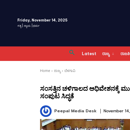
Friday, November 14, 2025
ಸತ್ಯ | ನ್ಯಾಯ |ಧರ್ಮ
Latest
ರಾಜ್ಯ
ರಾಜ
Home
ರಾಜ್ಯ
ಬೆಳಗಾವಿ
ಸಂಸತ್ತಿನ ಚಳಿಗಾಲದ ಅಧಿವೇಶನಕ್ಕೆ ಮುಹೂ
ಸಂಪುಟ ಸಿದ್ಧತೆ
Peepal Media Desk
November 14