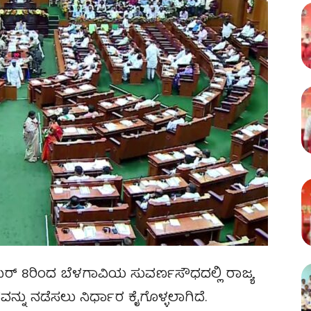
ಬರ್ 8ರಿಂದ ಬೆಳಗಾವಿಯ ಸುವರ್ಣಸೌಧದಲ್ಲಿ ರಾಜ್ಯ
 ನಡೆಸಲು ನಿರ್ಧಾರ ಕೈಗೊಳ್ಳಲಾಗಿದೆ.