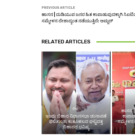
PREVIOUS ARTICLE
ಹಾಸನ | ದುಡಿಯುವ ಜನರ ಹಿತ ಕಾಪಾಡುವುದಕ್ಕಾಗಿ ಸಿಐಟ
ಸಮ್ಮೇಳನ ದೇಶಾದ್ಯಂತ ನಡೆಯುತ್ತಿದೆ: ಅಮ್ಜದ್‌
RELATED ARTICLES
ದೇಶ
ಹಾಸನ 
ಇಂದು ಬಿಹಾರ ವಿಧಾನಸಭಾ ಚುನಾವಣೆ
ಕಾಪಾಡು
ಫಲಿತಾಂಶ; ಕುತೂಹಲದ ಘಟ್ಟದತ್ತ
ಸಮ್ಮೇಳನ ದ
ಬಿಹಾರದ ಭವಿಷ್ಯ