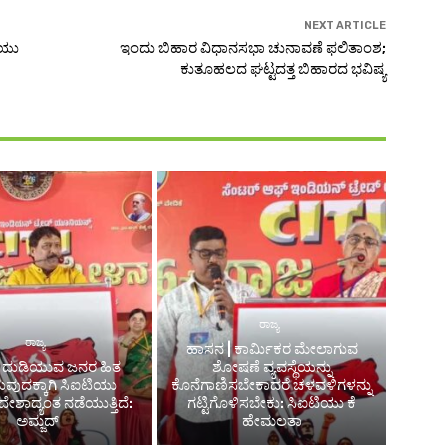
NEXT ARTICLE
ಿಯು
ಇಂದು ಬಿಹಾರ ವಿಧಾನಸಭಾ ಚುನಾವಣೆ ಫಲಿತಾಂಶ;
ಕುತೂಹಲದ ಘಟ್ಟದತ್ತ ಬಿಹಾರದ ಭವಿಷ್ಯ
ರಾಜ್ಯ
ರಾಜ್ಯ
ಹಾಸನ | ಕಾರ್ಮಿಕರ ಮೇಲಾಗುವ
| ದುಡಿಯುವ ಜನರ ಹಿತ
ಶೋಷಣೆ ವ್ಯವಸ್ಥೆಯನ್ನು
ವುದಕ್ಕಾಗಿ ಸಿಐಟಿಯು
ಕೊನೆಗಾಣಿಸಬೇಕಾದರೆ ಚಳವಳಿಗಳನ್ನು
ೇಶಾದ್ಯಂತ ನಡೆಯುತ್ತಿದೆ:
ಗಟ್ಟಿಗೊಳಿಸಬೇಕು: ಸಿಐಟಿಯು ಕೆ
ಅಮ್ಜದ್‌
ಹೇಮಲತಾ