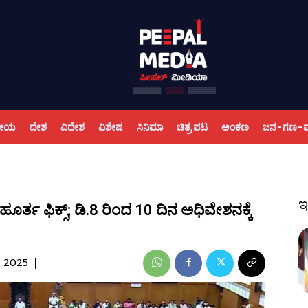
ಕೀಯ
ದೇಶ
ವಿದೇಶ
ವಿಶೇಷ
ಸಿನಿಮಾ
ಚಿತ್ರ ಪಟ
ಅಂಕಣ
ಜನ-ಗಣ-
ಇ
ರ್ತ ಫಿಕ್ಸ್; ಡಿ.8 ರಿಂದ 10 ದಿನ ಅಧಿವೇಶನಕ್ಕೆ
, 2025