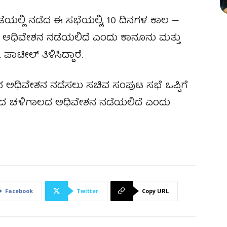
ಷತೆಯಲ್ಲಿ ನಡೆದ ಈ ಸಭೆಯಲ್ಲಿ, 10 ದಿನಗಳ ಕಾಲ —
 — ಅಧಿವೇಶನ ನಡೆಯಲಿದೆ ಎಂದು ಕಾನೂನು ಮತ್ತು
ಟೀಲ್ ತಿಳಿಸಿದ್ದಾರೆ.
ದ ಅಧಿವೇಶನ ನಡೆಸಲು ಸಚಿವ ಸಂಪುಟ ಸಭೆ ಒಪ್ಪಿಗೆ
ಲದ ಚಳಿಗಾಲದ ಅಧಿವೇಶನ ನಡೆಯಲಿದೆ ಎಂದು
Facebook
Twitter
Copy URL