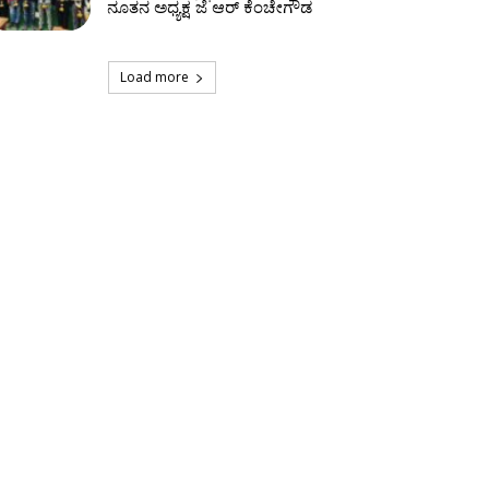
ನೂತನ ಅಧ್ಯಕ್ಷ ಜೆ ಆರ್‌ ಕೆಂಚೇಗೌಡ
Load more