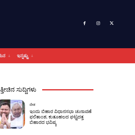
ಮನ
ಇನ್ನಷ್ಟು
ತ್ತೀಚಿನ ಸುದ್ದಿಗಳು
ದೇಶ
ಇಂದು ಬಿಹಾರ ವಿಧಾನಸಭಾ ಚುನಾವಣೆ
ಫಲಿತಾಂಶ; ಕುತೂಹಲದ ಘಟ್ಟದತ್ತ
ಬಿಹಾರದ ಭವಿಷ್ಯ