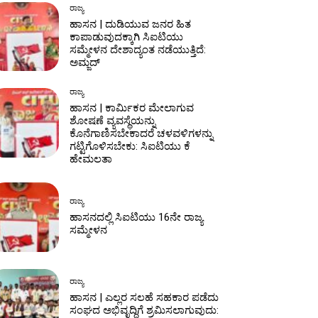
ರಾಜ್ಯ
ಹಾಸನ | ದುಡಿಯುವ ಜನರ ಹಿತ
ಕಾಪಾಡುವುದಕ್ಕಾಗಿ ಸಿಐಟಿಯು
ಸಮ್ಮೇಳನ ದೇಶಾದ್ಯಂತ ನಡೆಯುತ್ತಿದೆ:
ಅಮ್ಜದ್‌
ರಾಜ್ಯ
ಹಾಸನ | ಕಾರ್ಮಿಕರ ಮೇಲಾಗುವ
ಶೋಷಣೆ ವ್ಯವಸ್ಥೆಯನ್ನು
ಕೊನೆಗಾಣಿಸಬೇಕಾದರೆ ಚಳವಳಿಗಳನ್ನು
ಗಟ್ಟಿಗೊಳಿಸಬೇಕು: ಸಿಐಟಿಯು ಕೆ
ಹೇಮಲತಾ
ರಾಜ್ಯ
ಹಾಸನದಲ್ಲಿ ಸಿಐಟಿಯು 16ನೇ ರಾಜ್ಯ
ಸಮ್ಮೇಳನ
ರಾಜ್ಯ
ಹಾಸನ | ಎಲ್ಲರ ಸಲಹೆ‌ ಸಹಕಾರ ಪಡೆದು
ಸಂಘದ ಅಭಿವೃದ್ಧಿಗೆ ಶ್ರಮಿಸಲಾಗುವುದು: