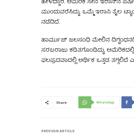
ಹೇಳಿದ್ದಾರೆ. ಅಮೆರಿಕ ಸೇನೆ ಇರಾನ್‌ನ ಪರ್ಷ
ಮುಂದುವರೆಸಿದ್ದು, ಒಮ್ಮೆ ಇರಾನಿ ತೈಲ ಟ
ನಡೆದಿದೆ.
ಹಾರ್ಮುಜ್ ಜಲಸಂಧಿ ಮೇಲಿನ ದಿಗ್ಬಂಧನದಿಂ
ಸರಬರಾಜು ಕಡಿತಗೊಂಡಿದ್ದು, ಅಮೆರಿಕದಲ್ಲಿ
ಫಲಪ್ರದವಾದಲ್ಲಿ ಆರ್ಥಿಕ ಒತ್ತಡ ತಗ್ಗಲಿದೆ ಎನ
WhatsApp
Share
PREVIOUS ARTICLE