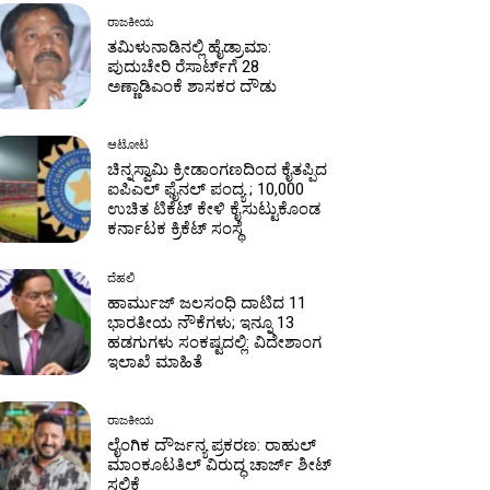
ರಾಜಕೀಯ
ತಮಿಳುನಾಡಿನಲ್ಲಿ ಹೈಡ್ರಾಮಾ:
ಪುದುಚೇರಿ ರೆಸಾರ್ಟ್‌ಗೆ 28
ಅಣ್ಣಾಡಿಎಂಕೆ ಶಾಸಕರ ದೌಡು
ಆಟೋಟ
ಚಿನ್ನಸ್ವಾಮಿ ಕ್ರೀಡಾಂಗಣದಿಂದ ಕೈತಪ್ಪಿದ
ಐಪಿಎಲ್ ಫೈನಲ್ ಪಂದ್ಯ ; 10,000
ಉಚಿತ ಟಿಕೆಟ್ ಕೇಳಿ ಕೈಸುಟ್ಟುಕೊಂಡ
ಕರ್ನಾಟಕ ಕ್ರಿಕೆಟ್ ಸಂಸ್ಥೆ
ದೆಹಲಿ
ಹಾರ್ಮುಜ್ ಜಲಸಂಧಿ ದಾಟಿದ 11
ಭಾರತೀಯ ನೌಕೆಗಳು; ಇನ್ನೂ 13
ಹಡಗುಗಳು ಸಂಕಷ್ಟದಲ್ಲಿ: ವಿದೇಶಾಂಗ
ಇಲಾಖೆ ಮಾಹಿತೆ
ರಾಜಕೀಯ
ಲೈಂಗಿಕ ದೌರ್ಜನ್ಯ ಪ್ರಕರಣ: ರಾಹುಲ್
ಮಾಂಕೂಟತಿಲ್ ವಿರುದ್ಧ ಚಾರ್ಜ್ ಶೀಟ್
ಸಲ್ಲಿಕೆ