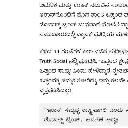
ಅಮೆರಿಕ ಮತ್ತು ಇರಾನ್ ನಡುವಿನ ಸಂಬಂಧದಲ
ಇರಾನ್‌ನೊಂದಿಗೆ ಹೊಸ ಶಾಂತಿ ಒಪ್ಪಂದ ಮಾಡ
ಡೊನಾಲ್ಡ್ ಟ್ರಂಪ್ ಬುಧವಾರ ಘೋಷಿಸಿದ್ದ
ಸಮುದಾಯದಲ್ಲಿ ವ್ಯಾಪಕ ಪ್ರತಿಕ್ರಿಯೆ ಮೂಡಿ
ಕಳೆದ 44 ಗಂಟೆಗಳ ಕಾಲ ನಡೆದ ಸುದೀರ
Truth Social ನಲ್ಲಿ ಪ್ರಕಟಿಸಿ, “ಒಪ್ಪಂದ ಕ್
ಒಪ್ಪಂದ ಸಾಧ್ಯ” ಎಂದು ಹೇಳಿದ್ದಾರೆ. ಶ್ವೇ
ಒಪ್ಪಂದಕ್ಕೆ ಸಮ್ಮತಿ ತೋರಿದ್ದು, ಇನ್ನು ಕೆ
ವ್ಯಕ್ತಪಡಿಸಿದ್ದಾರೆ.
"ಇರಾನ್ ಸಮೃದ್ಧ ರಾಷ್ಟ್ರವಾಗಲಿ ಎಂದು ನಾ
ಡೊನಾಲ್ಡ್ ಟ್ರಂಪ್, ಅಮೆರಿಕ ಅಧ್ಯಕ್ಷ