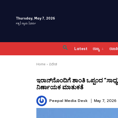
Thursday, May 7, 2026
ಸತ್ಯ | ನ್ಯಾಯ |ಧರ್ಮ
Latest
ರಾಜ್ಯ
ರಾಜ
Home
ವಿದೇಶ
ಇರಾನ್‌ನೊಂದಿಗೆ ಶಾಂತಿ ಒಪ್ಪಂದ “ಸಾಧ್ಯ”
ನಿರ್ಣಾಯಕ ಮಾತುಕತೆ
Peepal Media Desk
May 7, 2026