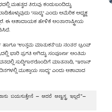
್ಲಿ ಮಹತ್ವದ ತಿರುವು ಕಂಡುಬಂದಿದ್ದು,
ಿಕೊಳ್ಳುವುದು “ಸಾಧ್ಯ” ಎಂದು ಅಮೆರಿಕ ಅಧ್ಯಕ್ಷ
ಾರೆ. ಈ ಆಶಾದಾಯಕ ಹೇಳಿಕೆ ಅಂತಾರಾಷ್ಟ್ರೀಯ
ಸಿದೆ.
್ಘ ಹಾಗೂ “ಉತ್ತಮ ಮಾತುಕತೆ”ಯ ನಂತರ ಟ್ರಂಪ್
ಷೇತ್ರದಲ್ಲಿ ಭಾರಿ ಪ್ರಗತಿ ಆಗಿದ್ದು, ಸಂಪೂರ್ಣ ಅಂತಿಮ
ತಭವನದಲ್ಲಿ ಸುದ್ದಿಗಾರರೊಂದಿಗೆ ಮಾತನಾಡಿ, “ಇರಾನ್
ಲವೇ ದಿನಗಳಲ್ಲಿ ಮುಕ್ತಾಯ ಸಾಧ್ಯ” ಎಂದು ಆಶಾವಾದ
ನು ಬಯಸುತ್ತೇನೆ — ಆದರೆ ಅಣ್ವಸ್ತ್ರ ಇಲ್ಲದೆ"— 