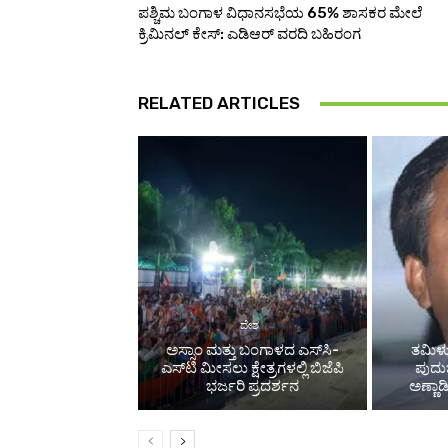
ಪಶ್ಚಿಮ ಬಂಗಾಳ ವಿಧಾನಸಭೆಯ 65% ಶಾಸಕರ ಮೇಲೆ
ಕ್ರಿಮಿನಲ್ ಕೇಸ್: ಎಡಿಆರ್ ವರದಿ ಬಹಿರಂಗ
RELATED ARTICLES
ದೇಶ
ಅಸ್ಸಾಂ ಮತ್ತು ಬಂಗಾಳದ ಎಸ್‌ಸಿ-
ತಮಿಳು
ಎಸ್‌ಟಿ ಮೀಸಲು ಕ್ಷೇತ್ರಗಳಲ್ಲಿ ಬಿಜೆಪಿ
ಪುದುಚ
ಭರ್ಜರಿ ಪ್ರದರ್ಶನ
ಅಣ್ಣಾ