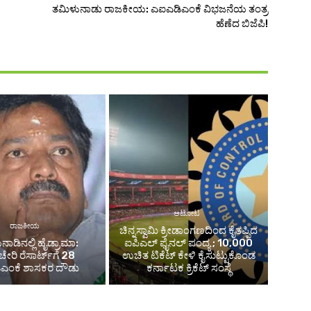
ತಮಿಳುನಾಡು ರಾಜಕೀಯ: ಎಐಎಡಿಎಂಕೆ ವಿಭಜನೆಯ ತಂತ್ರ
ಹೆಣೆದ ಬಿಜೆಪಿ!
ಆಟೋಟ
ರಾಜಕೀಯ
ಚಿನ್ನಸ್ವಾಮಿ ಕ್ರೀಡಾಂಗಣದಿಂದ ಕೈತಪ್ಪಿದ
ನಾಡಿನಲ್ಲಿ ಹೈಡ್ರಾಮಾ:
ಐಪಿಎಲ್ ಫೈನಲ್ ಪಂದ್ಯ ; 10,000
ೇರಿ ರೆಸಾರ್ಟ್‌ಗೆ 28
ಉಚಿತ ಟಿಕೆಟ್ ಕೇಳಿ ಕೈಸುಟ್ಟುಕೊಂಡ
ಡಿಎಂಕೆ ಶಾಸಕರ ದೌಡು
ಕರ್ನಾಟಕ ಕ್ರಿಕೆಟ್ ಸಂಸ್ಥೆ