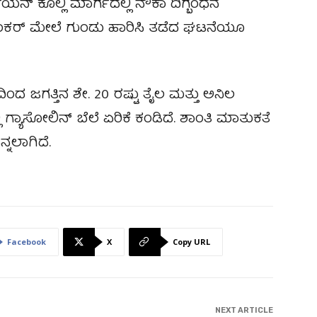
ಿಯನ್ ಕೊಲ್ಲಿ ಮಾರ್ಗದಲ್ಲಿ ನೌಕಾ ದಿಗ್ಬಂಧನ
್ಯಾಂಕರ್ ಮೇಲೆ ಗುಂಡು ಹಾರಿಸಿ ತಡೆದ ಘಟನೆಯೂ
ದ ಜಗತ್ತಿನ ಶೇ. 20 ರಷ್ಟು ತೈಲ ಮತ್ತು ಅನಿಲ
 ಗ್ಯಾಸೋಲಿನ್ ಬೆಲೆ ಏರಿಕೆ ಕಂಡಿದೆ. ಶಾಂತಿ ಮಾತುಕತೆ
್ನಲಾಗಿದೆ.
Facebook
X
Copy URL
NEXT ARTICLE