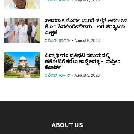
August 6, 2026
ಸಚಿವರಾಗಿ ಮೊದಲ ಬಾರಿಗೆ ಜಿಲ್ಲೆಗೆ ಆಗಮಿಸಿದ
ಕೆ.ಎಂ.ಶಿವಲಿಂಗೇಗೌಡರು – ಬರ ಪರಿಸ್ಥಿತಿಯ
ವೀಕ್ಷಣೆ
ರಮೇಶ್‌ ಹಾಸನ್‌
-
August 5, 2026
ವಿದ್ಯಾರ್ಥಿಗಳ ಪ್ರತಿಭಟ ಸಮಯದಲ್ಲಿ
ಹತೋಟಿಗೆ ತರಲು ತಾಳ್ಮೆ ಅಗತ್ಯ – ಸುಪ್ರೀಂ
ಕೋರ್ಟ್
ರಮೇಶ್‌ ಹಾಸನ್‌
-
August 5, 2026
ABOUT US