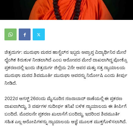
ಚಿತ್ರದುರ್ಗ: ಮುರುಘಾ ಮಠದ ಹಾಸ್ಟೆಲ್‌ನ ಇಬ್ಬರು ಅಪ್ರಾಪ್ತ ವಿದ್ಯಾರ್ಥಿನಿರ ಮೇಲೆ
ಲೈಂಗಿಕ ಕಿರುಕುಳ ನೀಡಲಾಗಿದೆ ಎಂಬ ಆರೋಪದ ಮೇಲೆ ದಾಖಲಾಗಿದ್ದ ಪೋಕ್ಸೊ
ಪ್ರಕರಣದಲ್ಲಿ ಇಂದು ಚಿತ್ರದುರ್ಗ ಜಿಲ್ಲೆಯ 2ನೇ ಅಪರ ಮತ್ತು ಸತ್ರ ನ್ಯಾಯಾಲಯ
ಮುರುಘಾ ಮಠದ ಶಿವಮೂರ್ತಿ ಮುರುಘಾ ಅವರನ್ನು ನಿರ್ದೋಷಿ ಎಂದು ತೀರ್ಪು
ನೀಡಿದೆ.
2022ರ ಆಗಸ್ಟ್ 26ರಂದು ಮೈಸೂರಿನ ನಜರಾಬಾದ್ ಠಾಣೆಯಲ್ಲಿ ಈ ಪ್ರಕರಣ
ದಾಖಲಾಗಿದ್ದು, 3 ವರ್ಷಗಳ ಸುದೀರ್ಘ ತನಿಖೆ ಬಳಿಕ ನ್ಯಾಯಾಲಯ ಈ ತೀರ್ಪಿಗೆ
ಬಂದಿದೆ. ಮೊದಲನೇ ಪ್ರಕರಣ ಖುಲಾಸೆಗೆ ಬಂದಿದ್ದು, ಇದರಿಂದ ಶಿವಮೂರ್ತಿ
ಸಹಿತ ಎಲ್ಲ ಆರೋಪಿಗಳನ್ನು ನ್ಯಾಯಾಲಯ ಆಜ್ಞೆ ಮೂಲಕ ಮುಕ್ತಗೊಳಿಸಲಾಗಿದೆ.