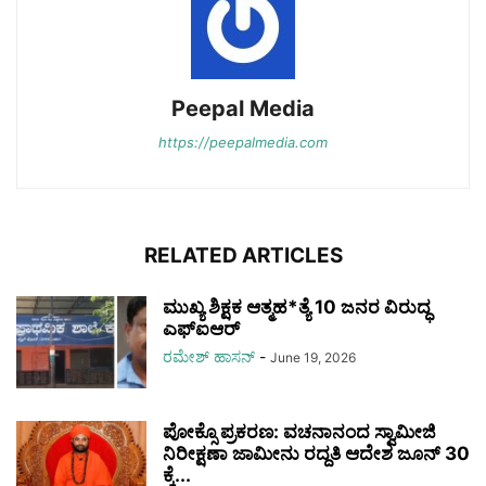
Peepal Media
https://peepalmedia.com
RELATED ARTICLES
ಮುಖ್ಯ ಶಿಕ್ಷಕ ಆತ್ಮಹ*ತ್ಯೆ 10 ಜನರ ವಿರುದ್ಧ
ಎಫ್‌ಐಆರ್
ರಮೇಶ್‌ ಹಾಸನ್‌
-
June 19, 2026
ಪೋಕ್ಸೊ ಪ್ರಕರಣ: ವಚನಾನಂದ ಸ್ವಾಮೀಜಿ
ನಿರೀಕ್ಷಣಾ ಜಾಮೀನು ರದ್ದತಿ ಆದೇಶ ಜೂನ್ 30
ಕ್ಕೆ...