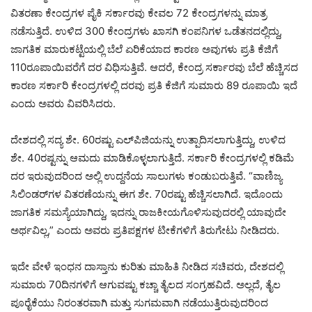
ವಿತರಣಾ ಕೇಂದ್ರಗಳ ಪೈಕಿ ಸರ್ಕಾರವು ಕೇವಲ 72 ಕೇಂದ್ರಗಳನ್ನು ಮಾತ್ರ
ನಡೆಸುತ್ತಿದೆ. ಉಳಿದ 300 ಕೇಂದ್ರಗಳು ಖಾಸಗಿ ಕಂಪನಿಗಳ ಒಡೆತನದಲ್ಲಿದ್ದು,
ಜಾಗತಿಕ ಮಾರುಕಟ್ಟೆಯಲ್ಲಿ ಬೆಲೆ ಏರಿಕೆಯಾದ ಕಾರಣ ಅವುಗಳು ಪ್ರತಿ ಕೆಜಿಗೆ
110ರೂಪಾಯಿವರೆಗೆ ದರ ವಿಧಿಸುತ್ತಿವೆ. ಆದರೆ, ಕೇಂದ್ರ ಸರ್ಕಾರವು ಬೆಲೆ ಹೆಚ್ಚಿಸದ
ಕಾರಣ ಸರ್ಕಾರಿ ಕೇಂದ್ರಗಳಲ್ಲಿ ದರವು ಪ್ರತಿ ಕೆಜಿಗೆ ಸುಮಾರು 89 ರೂಪಾಯಿ ಇದೆ
ಎಂದು ಅವರು ವಿವರಿಸಿದರು.
ದೇಶದಲ್ಲಿ ಸದ್ಯ ಶೇ. 60ರಷ್ಟು ಎಲ್‌ಪಿಜಿಯನ್ನು ಉತ್ಪಾದಿಸಲಾಗುತ್ತಿದ್ದು, ಉಳಿದ
ಶೇ. 40ರಷ್ಟನ್ನು ಆಮದು ಮಾಡಿಕೊಳ್ಳಲಾಗುತ್ತಿದೆ. ಸರ್ಕಾರಿ ಕೇಂದ್ರಗಳಲ್ಲಿ ಕಡಿಮೆ
ದರ ಇರುವುದರಿಂದ ಅಲ್ಲಿ ಉದ್ದನೆಯ ಸಾಲುಗಳು ಕಂಡುಬರುತ್ತಿವೆ. “ವಾಣಿಜ್ಯ
ಸಿಲಿಂಡರ್‌ಗಳ ವಿತರಣೆಯನ್ನು ಈಗ ಶೇ. 70ರಷ್ಟು ಹೆಚ್ಚಿಸಲಾಗಿದೆ. ಇದೊಂದು
ಜಾಗತಿಕ ಸಮಸ್ಯೆಯಾಗಿದ್ದು, ಇದನ್ನು ರಾಜಕೀಯಗೊಳಿಸುವುದರಲ್ಲಿ ಯಾವುದೇ
ಅರ್ಥವಿಲ್ಲ,” ಎಂದು ಅವರು ಪ್ರತಿಪಕ್ಷಗಳ ಟೀಕೆಗಳಿಗೆ ತಿರುಗೇಟು ನೀಡಿದರು.
ಇದೇ ವೇಳೆ ಇಂಧನ ದಾಸ್ತಾನು ಕುರಿತು ಮಾಹಿತಿ ನೀಡಿದ ಸಚಿವರು, ದೇಶದಲ್ಲಿ
ಸುಮಾರು 70ದಿನಗಳಿಗೆ ಆಗುವಷ್ಟು ಕಚ್ಚಾ ತೈಲದ ಸಂಗ್ರಹವಿದೆ. ಅಲ್ಲದೆ, ತೈಲ
ಪೂರೈಕೆಯು ನಿರಂತರವಾಗಿ ಮತ್ತು ಸುಗಮವಾಗಿ ನಡೆಯುತ್ತಿರುವುದರಿಂದ