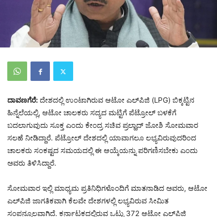
ದಾವಣಗೆರೆ:
ದೇಶದಲ್ಲಿ ಉಂಟಾಗಿರುವ ಆಟೋ ಎಲ್‌ಪಿಜಿ (LPG) ಬಿಕ್ಕಟ್ಟಿನ
ಹಿನ್ನೆಲೆಯಲ್ಲಿ, ಆಟೋ ಚಾಲಕರು ಸದ್ಯದ ಮಟ್ಟಿಗೆ ಪೆಟ್ರೋಲ್ ಬಳಕೆಗೆ
ಬದಲಾಗುವುದು ಸೂಕ್ತ ಎಂದು ಕೇಂದ್ರ ಸಚಿವ ಪ್ರಲ್ಹಾದ್ ಜೋಶಿ ಸೋಮವಾರ
ಸಲಹೆ ನೀಡಿದ್ದಾರೆ. ಪೆಟ್ರೋಲ್ ದೇಶದಲ್ಲಿ ಯಾವಾಗಲೂ ಲಭ್ಯವಿರುವುದರಿಂದ
ಚಾಲಕರು ಸಂಕಷ್ಟದ ಸಮಯದಲ್ಲಿ ಈ ಆಯ್ಕೆಯನ್ನು ಪರಿಗಣಿಸಬೇಕು ಎಂದು
ಅವರು ತಿಳಿಸಿದ್ದಾರೆ.
ಸೋಮವಾರ ಇಲ್ಲಿ ಮಾಧ್ಯಮ ಪ್ರತಿನಿಧಿಗಳೊಂದಿಗೆ ಮಾತನಾಡಿದ ಅವರು, ಆಟೋ
ಎಲ್‌ಪಿಜಿ ಜಾಗತಿಕವಾಗಿ ಕೆಲವೇ ದೇಶಗಳಲ್ಲಿ ಲಭ್ಯವಿರುವ ಸೀಮಿತ
ಸಂಪನ್ಮೂಲವಾಗಿದೆ. ಕರ್ನಾಟಕದಲ್ಲಿರುವ ಒಟ್ಟು 372 ಆಟೋ ಎಲ್‌ಪಿಜಿ