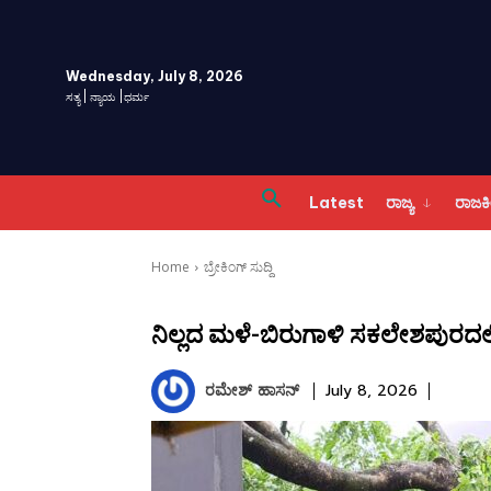
Wednesday, July 8, 2026
ಸತ್ಯ | ನ್ಯಾಯ |ಧರ್ಮ
Latest
ರಾಜ್ಯ
ರಾಜ
Home
ಬ್ರೇಕಿಂಗ್ ಸುದ್ದಿ
ನಿಲ್ಲದ ಮಳೆ-ಬಿರುಗಾಳಿ ಸಕಲೇಶಪುರದ
ರಮೇಶ್‌ ಹಾಸನ್‌
July 8, 2026