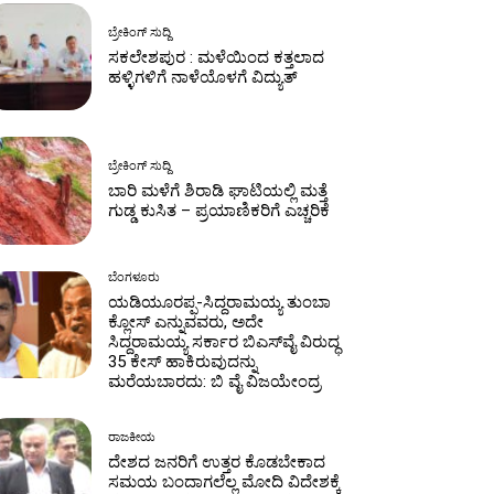
ಬ್ರೇಕಿಂಗ್ ಸುದ್ದಿ
ಸಕಲೇಶಪುರ : ಮಳೆಯಿಂದ ಕತ್ತಲಾದ
ಹಳ್ಳಿಗಳಿಗೆ ನಾಳೆಯೊಳಗೆ ವಿದ್ಯುತ್
ಬ್ರೇಕಿಂಗ್ ಸುದ್ದಿ
ಬಾರಿ ಮಳೆಗೆ ಶಿರಾಡಿ ಘಾಟಿಯಲ್ಲಿ ಮತ್ತೆ
ಗುಡ್ಡ ಕುಸಿತ – ಪ್ರಯಾಣಿಕರಿಗೆ ಎಚ್ಚರಿಕೆ
ಬೆಂಗಳೂರು
ಯಡಿಯೂರಪ್ಪ-ಸಿದ್ದರಾಮಯ್ಯ ತುಂಬಾ
ಕ್ಲೋಸ್ ಎನ್ನುವವರು, ಅದೇ
ಸಿದ್ದರಾಮಯ್ಯ ಸರ್ಕಾರ ಬಿಎಸ್‌ವೈ ವಿರುದ್ಧ
35 ಕೇಸ್ ಹಾಕಿರುವುದನ್ನು
ಮರೆಯಬಾರದು: ಬಿ ವೈ ವಿಜಯೇಂದ್ರ
ರಾಜಕೀಯ
ದೇಶದ ಜನರಿಗೆ ಉತ್ತರ ಕೊಡಬೇಕಾದ
ಸಮಯ ಬಂದಾಗಲೆಲ್ಲ ಮೋದಿ ವಿದೇಶಕ್ಕೆ