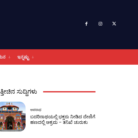
ಮನ
ಇನ್ನಷ್ಟು
ತ್ತೀಚಿನ ಸುದ್ದಿಗಳು
ಅಪರಾಧ
ಬದರಿನಾಥಯಲ್ಲಿ ಭಕ್ತರು ನೀಡಿದ ದೇಣಿಗೆ
ಹಣದಲ್ಲಿ ಅಕ್ರಮ – ತನಿಖೆ ಚುರುಕು