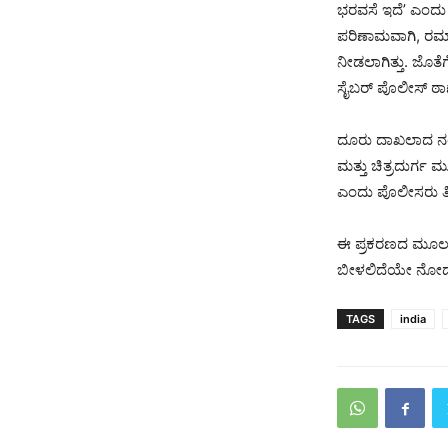
ಭರವಸೆ ಇದೆ’ ಎಂದು ಹ
ಪರಿಣಾಮವಾಗಿ, ರಮ್ಯ
ನೀಡಲಾಗಿತ್ತು. ಜೊತ
ಸೈಬರ್ ಪೊಲೀಸ್ ಠಾಣ
ದೂರು ದಾಖಲಾದ ನಂತರ
ಮತ್ತು ಚಿತ್ರದುರ್ಗ ಮೂಲ
ಎಂದು ಪೊಲೀಸರು ತಿಳ
ಈ ಪ್ರಕರಣದ ಮೂಲಕವ
ಬೀಳಲಿದೆಯೇ ನೋಡಬ
TAGS
india