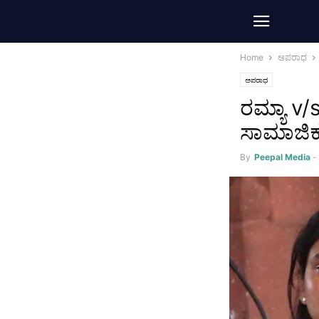
Home
ಅಪರಾಧ
ಅಪರಾಧ
ರಮ್ಯಾ v/s
ಸಾಮಾಜಿಕ
By
Peepal Media
-