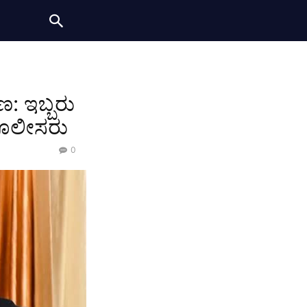
ಣ: ಇಬ್ಬರು
ಪೊಲೀಸರು
0