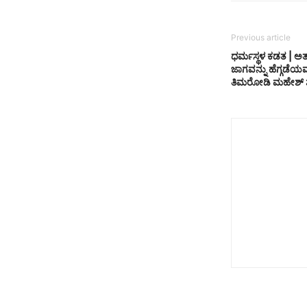
Previous article
ಧರ್ಮಸ್ಥಳ ಕಡತ | ಅತ
ಜಾಗವನ್ನು ಹೆಗ್ಗಡೆಯ
ತಿಮರೋಡಿ ಮಹೇಶ್‌ ಶೆಟ