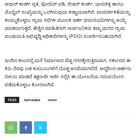
ಆಧಾರ್ ಕಾರ್ಡ್ ಪ್ರತಿ, ವೋಟರ್ ಐಡಿ, ರೇಷನ್ ಕಾರ್ಡ್, ಭಾವಚಿತ್ರ ಹಾಗೂ
ಮೊಬೈಲ್ ಸಂಖ್ಯೆಯನ್ನು ಒದಗಿಸುವುದು ಕಡ್ಡಾಯವಾಗಿದೆ. ಪಾರದರ್ಶಕತೆಯನ್ನು
ಕಾಯ್ದುಕೊಳ್ಳಲು ಗ್ರಾಮ ಸಭೆಗಳ ಮೂಲಕ ಅರ್ಹ ಫಲಾನುಭವಿಗಳನ್ನು ಆಯ್ಕೆ
ಮಾಡಲಾಗುತ್ತದೆ. ಹೆಚ್ಚಿನ ಮಾಹಿತಿಗಾಗಿ ಸಾರ್ವಜನಿಕರು ತಮ್ಮ ಭಾಗದ ಗ್ರಾಮ
ಪಂಚಾಯತಿ ಅಭಿವೃದ್ಧಿ ಅಧಿಕಾರಿಗಳನ್ನು (PDO) ಸಂಪರ್ಕಿಸಬಹುದಾಗಿದೆ.
ಇಂದಿನ ಕಾಲದಲ್ಲಿ ಮನೆ ನಿರ್ಮಾಣದ ವೆಚ್ಚ ಗಗನಕ್ಕೇರುತ್ತಿರುವಾಗ, ಸರ್ಕಾರದ ಈ
ಕಿರು ನೆರವು ಬಡ ಕುಟುಂಬಗಳಿಗೆ ದೊಡ್ಡ ಆಸರೆಯಾಗಲಿದೆ. ಆದ್ದರಿಂದ ಅರ್ಹರು
ವಿಳಂಬ ಮಾಡದೆ ತಕ್ಷಣವೇ ಅರ್ಜಿ ಸಲ್ಲಿಸಿ ಈ ಯೋಜನೆಯ ಸದುಪಯೋಗ
ಪಡೆದುಕೊಳ್ಳಲು ಕೋರಲಾಗಿದೆ.
TAGS
karnataka
news