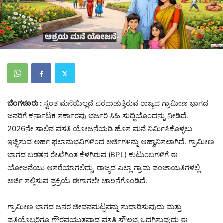
ಬೆಂಗಳೂರು :
ಸ್ವಂತ ಮನೆಯಿಲ್ಲದೆ ಪರದಾಡುತ್ತಿರುವ ರಾಜ್ಯದ ಗ್ರಾಮೀಣ ಭಾಗದ
ಜನರಿಗೆ ಕರ್ನಾಟಕ ಸರ್ಕಾರವು ಭರ್ಜರಿ ಸಿಹಿ ಸುದ್ದಿಯೊಂದನ್ನು ನೀಡಿದೆ.
2026ನೇ ಸಾಲಿನ ವಸತಿ ಯೋಜನೆಯಡಿ ಹೊಸ ಮನೆ ನಿರ್ಮಿಸಿಕೊಳ್ಳಲು
ಇಚ್ಛಿಸುವ ಅರ್ಹ ಫಲಾನುಭವಿಗಳಿಂದ ಅರ್ಜಿಗಳನ್ನು ಆಹ್ವಾನಿಸಲಾಗಿದೆ. ಗ್ರಾಮೀಣ
ಭಾಗದ ಬಡತನ ರೇಖೆಗಿಂತ ಕೆಳಗಿರುವ (BPL) ಕುಟುಂಬಗಳಿಗೆ ಈ
ಯೋಜನೆಯು ಆಸರೆಯಾಗಲಿದ್ದು, ರಾಜ್ಯದ ಎಲ್ಲಾ ಗ್ರಾಮ ಪಂಚಾಯತಿಗಳಲ್ಲಿ
ಅರ್ಜಿ ಸಲ್ಲಿಸುವ ಪ್ರಕ್ರಿಯೆ ಈಗಾಗಲೇ ಚಾಲನೆಗೊಂಡಿದೆ.
​ಗ್ರಾಮೀಣ ಭಾಗದ ಜನರ ಜೀವನಮಟ್ಟವನ್ನು ಸುಧಾರಿಸುವುದು ಮತ್ತು
ಪ್ರತಿಯೊಬ್ಬರಿಗೂ ಗೌರವಯುತವಾದ ವಸತಿ ಸೌಲಭ್ಯ ಒದಗಿಸುವುದು ಈ