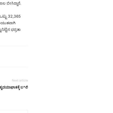
ಾಲ ಬೀಸಿದ್ದಾರೆ.
ಿ ಒಟ್ಟು 32,365
ಾಂತಿಯುತವಾಗಿ
ನಿಟ್ಟಿನ ಭದ್ರತಾ
Next article
ಕ ಹೃದಯಾಘಾತಕ್ಕೆ ಬ*ಲಿ