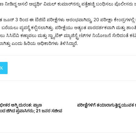
 ನೀಡಿದ್ದ ಅಸಲಿ ಅಭ್ಯರ್ಥಿ ವಿಮಲ್ ಕುಮಾರ್‌ನನ್ನು ಪತ್ತೆಹಚ್ಚಿ ಬಂಧಿಸಲು ಪೊಲೀಸರು ಜ
ಂತ ಜೂನ್ 3 ರಿಂದ ಈ ಟಿಜಿಟಿ ಪರೀಕ್ಷೆಗಳು ಆರಂಭವಾಗಿದ್ದು, 20 ಪರೀಕ್ಷಾ ಕೇಂದ್ರಗಳಲ್ಲ
್ಷೆ ಬರೆಯಲು ವ್ಯವಸ್ಥೆ ಕಲ್ಪಿಸಲಾಗಿತ್ತು. ಪರೀಕ್ಷೆಯು ಅತ್ಯಂತ ಪಾರದರ್ಶಕವಾಗಿ ಮತ್ತು ಶ
ಸಿಟಿವಿ ಕಣ್ಗಾವಲು ಮತ್ತು ಸ್ಟ್ಯಾಟಿಕ್ ಮ್ಯಾಜಿಸ್ಟ್ರೇಟ್‌ಗಳ ನಿಯೋಜನೆ ಸೇರಿದಂತೆ ಕಟ್ಟು
ಲಾಗಿತ್ತು ಎಂದು ಹಿರಿಯ ಅಧಿಕಾರಿಗಳು ತಿಳಿಸಿದ್ದಾರೆ.
 ಭೀಕರ ಅಗ್ನಿ ದುರಂತ: ಪ್ರಾಣ
ಪರೀಕ್ಷೆಗಳಿಗೆ ತಯಾರಾಗುತ್ತಿದ್ದ ಯುವ
ಂದ ಜಿಗಿದ ಪ್ರವಾಸಿಗರು; 21 ಜನರ ಸಜೀವ