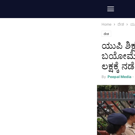
Home
ದೇಶ
ಯುಪ
ದೇಶ
ಯುಪಿ ಶಿಕ
ಬಯೋಮೆಟ್ರಿ
ಲಕ್ಷಕ್ಕೆ ನಡ
By
Peepal Media
-