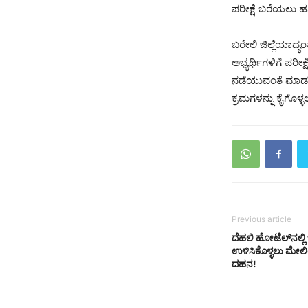
ಪರೀಕ್ಷೆ ಬರೆಯಲು ಹಣ
ಬರೇಲಿ ಜಿಲ್ಲೆಯಾದ್ಯ
ಅಭ್ಯರ್ಥಿಗಳಿಗೆ ಪರೀಕ
ನಡೆಯುವಂತೆ ಮಾಡಲು ಸಿ
ಕ್ರಮಗಳನ್ನು ಕೈಗೊಳ್ಳ
Previous article
ದೆಹಲಿ ಹೋಟೆಲ್‌ನಲ್ಲಿ
ಉಳಿಸಿಕೊಳ್ಳಲು ಮೇಲಿ
ದಹನ!