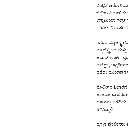
ಬಂಧಿತ ಆರೋಪಿಯನ್ನ
ಜಿಲ್ಲೆಯ ವಿಮಲ್ ಕುಮ
ಇಸ್ಲಾಮಿಯಾ ಗರ್ಲ್ಸ
ಪರಿಶೀಲನೆಯ ಸಂದರ್ಭದ
ನಗರದ ಮ್ಯಾಜಿಸ್ಟ್ರ
ಮ್ಯಾಜಿಸ್ಟ್ರೇಟ್ ಮ
ಆಧಾರ್ ಕಾರ್ಡ್, ಪ್
ಮತ್ತೊಬ್ಬ ಅಭ್ಯರ್ಥಿ
ಪಡೆದು ಮುಂದಿನ ತನಿಖ
ಪೊಲೀಸರ ವಿಚಾರಣೆ ವೇ
ಹಾಜರಾಗಲು ಬರೋಬ್
ಹಣವನ್ನು ಪಡೆದಿದ್ದು
ತಿಳಿಸಿದ್ದಾನೆ.
ಪ್ರಸ್ತುತ ಪೊಲೀಸರು 