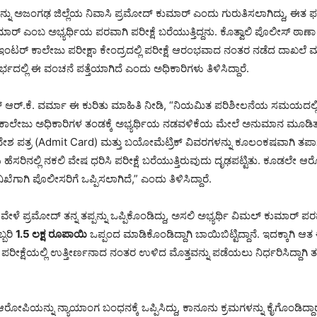
ು ಅಜಂಗಢ ಜಿಲ್ಲೆಯ ನಿವಾಸಿ ಪ್ರಮೋದ್ ಕುಮಾರ್ ಎಂದು ಗುರುತಿಸಲಾಗಿದ್ದು, ಈತ
ಾರ್ ಎಂಬ ಅಭ್ಯರ್ಥಿಯ ಪರವಾಗಿ ಪರೀಕ್ಷೆ ಬರೆಯುತ್ತಿದ್ದನು. ಕೊತ್ವಾಲಿ ಪೊಲೀಸ್ ಠಾಣಾ 
್ ಇಂಟರ್ ಕಾಲೇಜು ಪರೀಕ್ಷಾ ಕೇಂದ್ರದಲ್ಲಿ ಪರೀಕ್ಷೆ ಆರಂಭವಾದ ನಂತರ ನಡೆದ ದಾಖಲೆ ಮ
ಲ್ಲಿ ಈ ವಂಚನೆ ಪತ್ತೆಯಾಗಿದೆ ಎಂದು ಅಧಿಕಾರಿಗಳು ತಿಳಿಸಿದ್ದಾರೆ.
ೇಟ್ ಆರ್.ಕೆ. ವರ್ಮಾ ಈ ಕುರಿತು ಮಾಹಿತಿ ನೀಡಿ, “ನಿಯಮಿತ ಪರಿಶೀಲನೆಯ ಸಮಯದಲ್ಲಿ ಸ
ತ್ತು ಕಾಲೇಜು ಅಧಿಕಾರಿಗಳ ತಂಡಕ್ಕೆ ಅಭ್ಯರ್ಥಿಯ ನಡವಳಿಕೆಯ ಮೇಲೆ ಅನುಮಾನ ಮೂಡಿ
ರವೇಶ ಪತ್ರ (Admit Card) ಮತ್ತು ಬಯೋಮೆಟ್ರಿಕ್ ವಿವರಗಳನ್ನು ಕೂಲಂಕಷವಾಗಿ ತಪ
ಯ ಹೆಸರಿನಲ್ಲಿ ನಕಲಿ ವೇಷ ಧರಿಸಿ ಪರೀಕ್ಷೆ ಬರೆಯುತ್ತಿರುವುದು ದೃಢಪಟ್ಟಿತು. ಕೂಡಲೇ ಆರ
ೆಗಾಗಿ ಪೊಲೀಸರಿಗೆ ಒಪ್ಪಿಸಲಾಗಿದೆ,” ಎಂದು ತಿಳಿಸಿದ್ದಾರೆ.
ಳೆ ಪ್ರಮೋದ್ ತನ್ನ ತಪ್ಪನ್ನು ಒಪ್ಪಿಕೊಂಡಿದ್ದು, ಅಸಲಿ ಅಭ್ಯರ್ಥಿ ವಿಮಲ್ ಕುಮಾರ್ ಪರವಾ
ಬರಿ
1.5 ಲಕ್ಷ ರೂಪಾಯಿ
ಒಪ್ಪಂದ ಮಾಡಿಕೊಂಡಿದ್ದಾಗಿ ಬಾಯಿಬಿಟ್ಟಿದ್ದಾನೆ. ಇದಕ್ಕಾಗ
, ಪರೀಕ್ಷೆಯಲ್ಲಿ ಉತ್ತೀರ್ಣನಾದ ನಂತರ ಉಳಿದ ಮೊತ್ತವನ್ನು ಪಡೆಯಲು ನಿರ್ಧರಿಸಿದ್ದಾಗಿ ತ
ಆರೋಪಿಯನ್ನು ನ್ಯಾಯಾಂಗ ಬಂಧನಕ್ಕೆ ಒಪ್ಪಿಸಿದ್ದು, ಕಾನೂನು ಕ್ರಮಗಳನ್ನು ಕೈಗೊಂಡಿದ್ದಾ