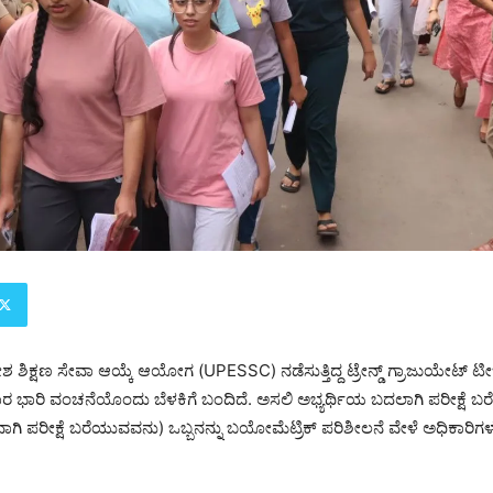
ೇಶ ಶಿಕ್ಷಣ ಸೇವಾ ಆಯ್ಕೆ ಆಯೋಗ (UPESSC) ನಡೆಸುತ್ತಿದ್ದ ಟ್ರೇನ್ಡ್ ಗ್ರಾಜುಯೇಟ್ 
ಾರ ಭಾರಿ ವಂಚನೆಯೊಂದು ಬೆಳಕಿಗೆ ಬಂದಿದೆ. ಅಸಲಿ ಅಭ್ಯರ್ಥಿಯ ಬದಲಾಗಿ ಪರೀಕ್ಷೆ ಬರೆಯು
ಾಗಿ ಪರೀಕ್ಷೆ ಬರೆಯುವವನು) ಒಬ್ಬನನ್ನು ಬಯೋಮೆಟ್ರಿಕ್ ಪರಿಶೀಲನೆ ವೇಳೆ ಅಧಿಕಾರಿಗಳು