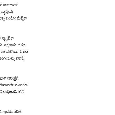
 ಫರೂಖಾಬಾದ್
ವ್ಯಾಪ್ತಿಯ
ತ್ತು ಬಯೋಮೆಟ್ರಿಕ್
್ಟ್ಯಾಟಿಕ್
ತು. ತಕ್ಷಣವೇ ಆತನ
ಾಸಣೆ ನಡೆಸಿದಾಗ, ಆತ
ೋಪಿಯನ್ನು ವಶಕ್ಕೆ
ಗಿ ಪರೀಕ್ಷೆಗೆ
ಿ ಆತ ಈಗಾಗಲೇ ಮುಂಗಡ
ನಿಖಾಧಿಕಾರಿಗಳಿಗೆ
ರೆ. ಇದರೊಂದಿಗೆ