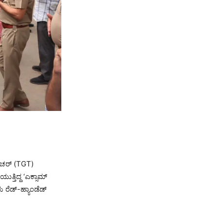
ಟೀಚರ್ (TGT)
ತ್ತಿದ್ದ ‘ಎಕ್ಸಾಮ್
 ರೆಡ್-ಹ್ಯಾಂಡೆಡ್