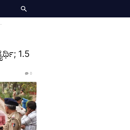
..
ರ್ಥಿ; 1.5
0