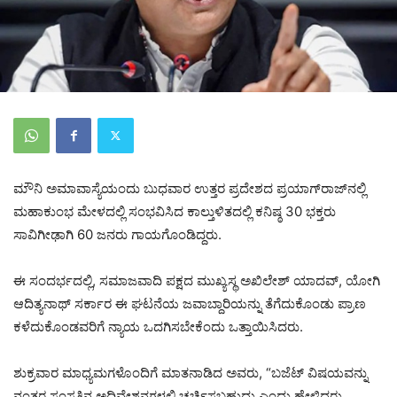
ಮೌನಿ ಅಮಾವಾಸ್ಯೆಯಂದು ಬುಧವಾರ ಉತ್ತರ ಪ್ರದೇಶದ ಪ್ರಯಾಗ್‌ರಾಜ್‌ನಲ್ಲಿ
ಮಹಾಕುಂಭ ಮೇಳದಲ್ಲಿ ಸಂಭವಿಸಿದ ಕಾಲ್ತುಳಿತದಲ್ಲಿ ಕನಿಷ್ಠ 30 ಭಕ್ತರು
ಸಾವಿಗೀಢಾಗಿ 60 ಜನರು ಗಾಯಗೊಂಡಿದ್ದರು.
ಈ ಸಂದರ್ಭದಲ್ಲಿ, ಸಮಾಜವಾದಿ ಪಕ್ಷದ ಮುಖ್ಯಸ್ಥ ಅಖಿಲೇಶ್ ಯಾದವ್, ಯೋಗಿ
ಆದಿತ್ಯನಾಥ್ ಸರ್ಕಾರ ಈ ಘಟನೆಯ ಜವಾಬ್ದಾರಿಯನ್ನು ತೆಗೆದುಕೊಂಡು ಪ್ರಾಣ
ಕಳೆದುಕೊಂಡವರಿಗೆ ನ್ಯಾಯ ಒದಗಿಸಬೇಕೆಂದು ಒತ್ತಾಯಿಸಿದರು.
ಶುಕ್ರವಾರ ಮಾಧ್ಯಮಗಳೊಂದಿಗೆ ಮಾತನಾಡಿದ ಅವರು, “ಬಜೆಟ್ ವಿಷಯವನ್ನು
ನಂತರ ಸಂಸತ್ತಿನ ಅಧಿವೇಶನಗಳಲ್ಲಿ ಚರ್ಚಿಸಬಹುದು ಎಂದು ಹೇಳಿದರು.