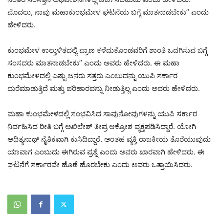
ಮೊದಲು, ನಾವು ಮಹಾಕುಂಭಮೇಳ ಘಟನೆಯ ಬಗ್ಗೆ ಮಾತನಾಡಬೇಕು” ಎಂದು
ಹೇಳಿದರು.
ಕುಂಭಮೇಳ ಕಾಲ್ತುಳಿತದಲ್ಲಿ ಪ್ರಾಣ ಕಳೆದುಕೊಂಡವರಿಗೆ ಶಾಂತಿ ಒದಗಿಸುವ ಬಗ್ಗೆ
ಸಂಸದರು ಮಾತನಾಡಬೇಕು” ಎಂದು ಅವರು ಹೇಳಿದರು. ಈ ಮಹಾ
ಕುಂಭಮೇಳದಲ್ಲಿ ಎಷ್ಟು ಜನರು ಸತ್ತರು ಎಂಬುದನ್ನು ಯುಪಿ ಸರ್ಕಾರ
ಮರೆಮಾಡುತ್ತಿದೆ ಮತ್ತು ಪರಿಹಾರವನ್ನು ನೀಡುತ್ತಿಲ್ಲ ಎಂದು ಅವರು ಹೇಳಿದರು.
ಮಹಾ ಕುಂಭಮೇಳದಲ್ಲಿ ಸಂಭವಿಸಿದ ಸಾವುನೋವುಗಳನ್ನು ಯುಪಿ ಸರ್ಕಾರ
ನಿರ್ವಹಿಸಿದ ರೀತಿ ಬಗ್ಗೆ ಅಖಿಲೇಶ್ ತೀವ್ರ ಆಕ್ರೋಶ ವ್ಯಕ್ತಪಡಿಸಿದ್ದಾರೆ. ಯೋಗಿ
ಆದಿತ್ಯನಾಥ್ ನೈತಿಕವಾಗಿ ಕುಸಿದಿದ್ದಾರೆ. ಅಂತಹ ವ್ಯಕ್ತಿ ರಾಜಕೀಯ ತೊರೆಯುವುದು
ಯಾವಾಗ ಎಂಬುದು ಈಗಿರುವ ಪ್ರಶ್ನೆ ಎಂದು ಅವರು ಖಾರವಾಗಿ ಹೇಳಿದರು. ಈ
ಘಟನೆಗೆ ಸರ್ಕಾರವೇ ಹೊಣೆ ಹೊರಬೇಕು ಎಂದು ಅವರು ಒತ್ತಾಯಿಸಿದರು.