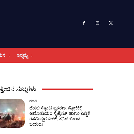
ಮನ
ಇನ್ನಷ್ಟು
ತ್ತೀಚಿನ ಸುದ್ದಿಗಳು
ದೆಹಲಿ
ದೆಹಲಿ ಸ್ಫೋಟ ಪ್ರಕರಣ: ಸ್ಪೋಟಕ್ಕೆ
ಅಮೋನಿಯಂ ನೈಟ್ರೇಟ್ ಹಾಗೂ ಎನ್ಪಿಕೆ
ರಸಗೊಬ್ಬರ ಬಳಕೆ, ತನಿಖೆಯಿಂದ
ಬಯಲು