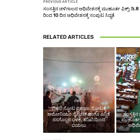
PREVIOUS ARTICLE
ಸಂಸತ್ತಿನ ಚಳಿಗಾಲದ ಅಧಿವೇಶನಕ್ಕೆ ಮುಹೂರ್ತ ಫಿಕ್ಸ್; ಡಿ.8
ರಿಂದ 10 ದಿನ ಅಧಿವೇಶನಕ್ಕೆ ಸಂಪುಟ ಸಿದ್ಧತೆ
RELATED ARTICLES
ದೆಹಲಿ
ದೆಹಲಿ ಸ್ಫೋಟ ಪ್ರಕರಣ: ಸ್ಪೋಟಕ್ಕೆ
ಅಮೋನಿಯಂ ನೈಟ್ರೇಟ್ ಹಾಗೂ ಎನ್ಪಿಕೆ
ಸಂಸತ್ತಿನ
ರಸಗೊಬ್ಬರ ಬಳಕೆ, ತನಿಖೆಯಿಂದ
ಮುಹೂರ್ತ ಫ
ಬಯಲು
ಅಧಿವೇಶ