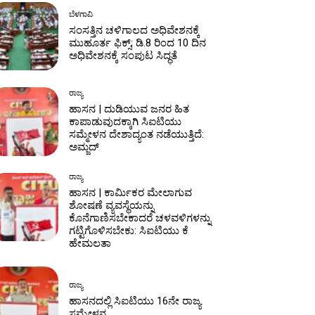
ಬೆಳಗಾವಿ
ಸಂಸತ್ತಿನ ಚಳಿಗಾಲದ ಅಧಿವೇಶನಕ್ಕೆ
ಮುಹೂರ್ತ ಫಿಕ್ಸ್; ಡಿ.8 ರಿಂದ 10 ದಿನ
ಅಧಿವೇಶನಕ್ಕೆ ಸಂಪುಟ ಸಿದ್ಧತೆ
ರಾಜ್ಯ
ಹಾಸನ | ದುಡಿಯುವ ಜನರ ಹಿತ
ಕಾಪಾಡುವುದಕ್ಕಾಗಿ ಸಿಐಟಿಯು
ಸಮ್ಮೇಳನ ದೇಶಾದ್ಯಂತ ನಡೆಯುತ್ತಿದೆ:
ಅಮ್ಜದ್‌
ರಾಜ್ಯ
ಹಾಸನ | ಕಾರ್ಮಿಕರ ಮೇಲಾಗುವ
ಶೋಷಣೆ ವ್ಯವಸ್ಥೆಯನ್ನು
ಕೊನೆಗಾಣಿಸಬೇಕಾದರೆ ಚಳವಳಿಗಳನ್ನು
ಗಟ್ಟಿಗೊಳಿಸಬೇಕು: ಸಿಐಟಿಯು ಕೆ
ಹೇಮಲತಾ
ರಾಜ್ಯ
ಹಾಸನದಲ್ಲಿ ಸಿಐಟಿಯು 16ನೇ ರಾಜ್ಯ
ಸಮ್ಮೇಳನ