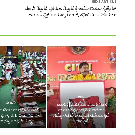
NEXT ARTICLE
ದೆಹಲಿ ಸ್ಫೋಟ ಪ್ರಕರಣ: ಸ್ಪೋಟಕ್ಕೆ ಅಮೋನಿಯಂ ನೈಟ್ರೇಟ್
ಹಾಗೂ ಎನ್ಪಿಕೆ ರಸಗೊಬ್ಬರ ಬಳಕೆ, ತನಿಖೆಯಿಂದ ಬಯಲು
ರಾಜ್ಯ
ಬೆಳಗಾವಿ
ಹಾಸನ | ದುಡಿಯುವ ಜನರ ಹಿತ
 ಚಳಿಗಾಲದ ಅಧಿವೇಶನಕ್ಕೆ
ಕಾಪಾಡುವುದಕ್ಕಾಗಿ ಸಿಐಟಿಯು
ಿಕ್ಸ್; ಡಿ.8 ರಿಂದ 10 ದಿನ
ಸಮ್ಮೇಳನ ದೇಶಾದ್ಯಂತ ನಡೆಯುತ್ತಿದೆ:
ನಕ್ಕೆ ಸಂಪುಟ ಸಿದ್ಧತೆ
ಅಮ್ಜದ್‌