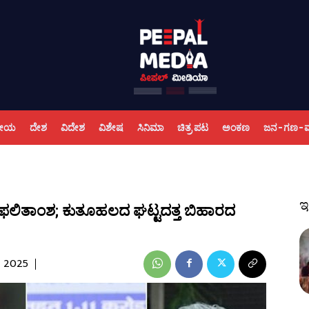
ಕೀಯ
ದೇಶ
ವಿದೇಶ
ವಿಶೇಷ
ಸಿನಿಮಾ
ಚಿತ್ರ ಪಟ
ಅಂಕಣ
ಜನ-ಗಣ-
ಇ
ಫಲಿತಾಂಶ; ಕುತೂಹಲದ ಘಟ್ಟದತ್ತ ಬಿಹಾರದ
, 2025