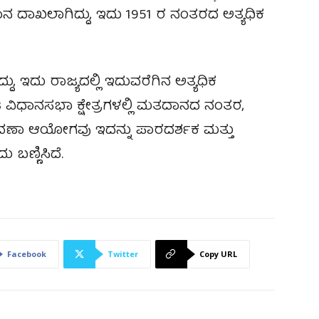
ಮತದಾನ ದಾಖಲಾಗಿದ್ದು, ಇದು 1951 ರ ನಂತರದ ಅತ್ಯಧಿಕ
ದು, ಇದು ರಾಜ್ಯದಲ್ಲಿ ಇದುವರೆಗಿನ ಅತ್ಯಧಿಕ
ವಿಧಾನಸಭಾ ಕ್ಷೇತ್ರಗಳಲ್ಲಿ ಮತದಾನದ ನಂತರ,
ವಣಾ ಆಯೋಗವು ಇದನ್ನು ಪಾರದರ್ಶಕ ಮತ್ತು
ಣ್ಣಿಸಿದೆ.
Facebook
Twitter
Copy URL