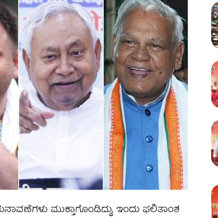
ವಣೆಗಳು ಮುಕ್ತಾಗೊಂಡಿದ್ದು, ಇಂದು ಫಲಿತಾಂಶ