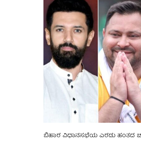
ಬಿಹಾರ ವಿಧಾನಸಭೆಯ ಎರಡು ಹಂತದ ಚುನಾ