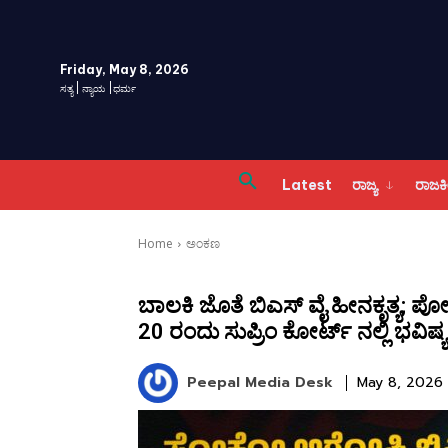
Friday, May 8, 2026
ಸತ್ಯ | ನ್ಯಾಯ |ಧರ್ಮ
Latest
ರಾಜ್ಯ
ರಾಜ
Home
ಅಂಕಣ
ಬಾಲಕಿ ಜೊತೆ ಬಿಎಸ್ ವೈ ಹೀನಕೃತ್ಯ;
20 ರಂದು ಸುಪ್ರಿಂ ಕೋರ್ಟ್ ನಲ್ಲಿ ಭವಿಷ್
Peepal Media Desk
May 8, 2026