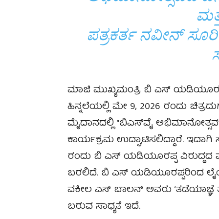
ಮತ್
ಪತ್ರಕರ್ತ ನವೀನ್ ಸೂ
ಮಾಜಿ ಮುಖ್ಯಮಂತ್ರಿ ಬಿ ಎಸ್ ಯಡಿಯೂರ
ಹಿನ್ನಲೆಯಲ್ಲಿ ಮೇ 9, 2026 ರಂದು ಚಿತ್
ಮೈದಾನದಲ್ಲಿ “ಬಿಎಸ್‌ವೈ ಅಭಿಮಾನೋತ್ಸವ
ಕಾರ್ಯಕ್ರಮ ಉದ್ಘಾಟಿಸಲಿದ್ದಾರೆ. ಇದಾಗ
ರಂದು ಬಿ ಎಸ್ ಯಡಿಯೂರಪ್ಪ ವಿರುದ್ದದ ಪೋ
ಬರಲಿದೆ. ಬಿ ಎಸ್ ಯಡಿಯೂರಪ್ಪರಿಂದ ಲೈಂ
ವಕೀಲ ಎಸ್ ಬಾಲನ್ ಅವರು ‘ತಡೆಯಾಜ್ಞೆ ತೆರ
ಬರುವ ಸಾಧ್ಯತೆ ಇದೆ.