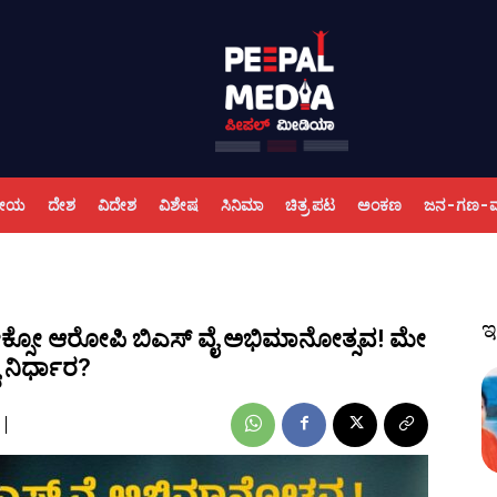
ಕೀಯ
ದೇಶ
ವಿದೇಶ
ವಿಶೇಷ
ಸಿನಿಮಾ
ಚಿತ್ರ ಪಟ
ಅಂಕಣ
ಜನ-ಗಣ-
ಇ
 ಪೋಕ್ಸೋ ಆರೋಪಿ ಬಿಎಸ್ ವೈ ಅಭಿಮಾನೋತ್ಸವ! ಮೇ
ಯ ನಿರ್ಧಾರ?