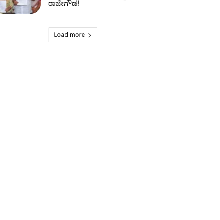
ರಾಜೇಗೌಡ!
Load more