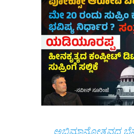
ಅಭಿಮಾನೋತ್ಸವದ ಬೆನ್ನ