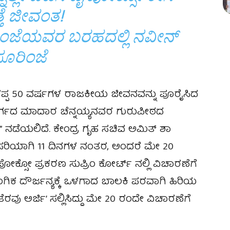
ತೆ ಜೀವಂತ!
ರಿಂಜೆಯವರ ಬರಹದಲ್ಲಿ ನವೀನ್
ಸೂರಿಂಜೆ
ಪ್ಪ 50 ವರ್ಷಗಳ ರಾಜಕೀಯ ಜೀವನವನ್ನು ಪೂರೈಸಿದ
ರದುರ್ಗದ ಮಾದಾರ ಚೆನ್ನಯ್ಯನವರ ಗುರುಪೀಠದ
” ನಡೆಯಲಿದೆ. ಕೇಂದ್ರ ಗೃಹ ಸಚಿವ ಅಮಿತ್ ಶಾ
ಿ ಸರಿಯಾಗಿ 11 ದಿನಗಳ ನಂತರ, ಅಂದರೆ ಮೇ 20
ಕ್ಸೋ ಪ್ರಕರಣ ಸುಪ್ರಿಂ ಕೋರ್ಟ್ ನಲ್ಲಿ ವಿಚಾರಣೆಗೆ
ಗಿಕ ದೌರ್ಜನ್ಯಕ್ಕೆ ಒಳಗಾದ ಬಾಲಕಿ ಪರವಾಗಿ ಹಿರಿಯ
ವು ಅರ್ಜಿ’ ಸಲ್ಲಿಸಿದ್ದು ಮೇ 20 ರಂದೇ ವಿಚಾರಣೆಗೆ