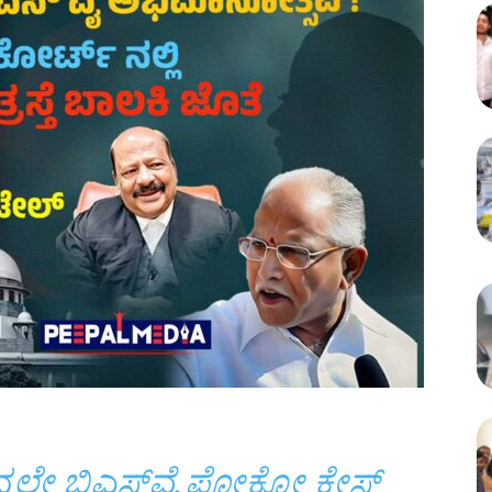
ಲ್ಲೇ ಬಿಎಸ್‌ವೈ ಪೋಕ್ಸೋ ಕೇಸ್