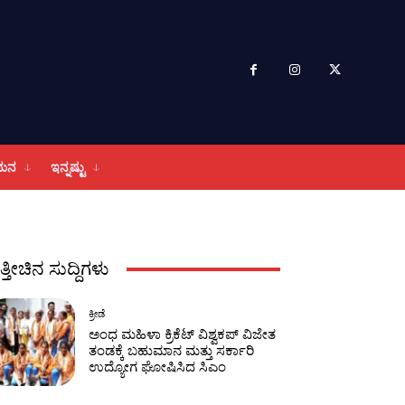
ಮನ
ಇನ್ನಷ್ಟು
ತ್ತೀಚಿನ ಸುದ್ದಿಗಳು
ಕ್ರೀಡೆ
ಅಂಧ ಮಹಿಳಾ ಕ್ರಿಕೆಟ್ ವಿಶ್ವಕಪ್ ವಿಜೇತ
ತಂಡಕ್ಕೆ ಬಹುಮಾನ ಮತ್ತು ಸರ್ಕಾರಿ
ಉದ್ಯೋಗ ಘೋಷಿಸಿದ ಸಿಎಂ