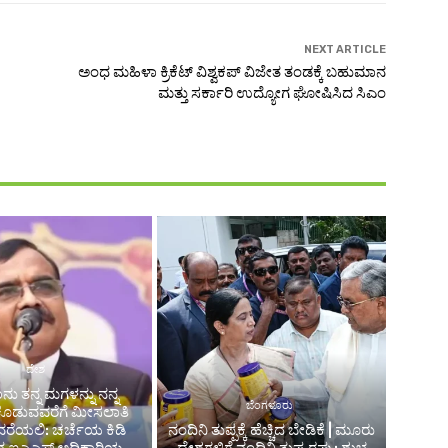
NEXT ARTICLE
ಅಂಧ ಮಹಿಳಾ ಕ್ರಿಕೆಟ್ ವಿಶ್ವಕಪ್ ವಿಜೇತ ತಂಡಕ್ಕೆ ಬಹುಮಾನ
ಮತ್ತು ಸರ್ಕಾರಿ ಉದ್ಯೋಗ ಘೋಷಿಸಿದ ಸಿಎಂ
ದೇಶ
ಣನು ತನ್ನ ಮಗಳನ್ನು ನನ್ನ
ಬೆಂಗಳೂರು
ಕೊಡುವವರೆಗೆ ಮೀಸಲಾತಿ
ರೆಯಲಿ: ಚರ್ಚೆಯ ಕಿಡಿ
ನಂದಿನಿ ತುಪ್ಪಕ್ಕೆ ಹೆಚ್ಚಿದ ಬೇಡಿಕೆ | ಮೂರು