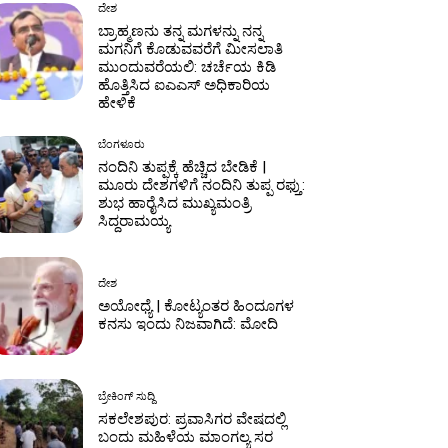
ದೇಶ
ಬ್ರಾಹ್ಮಣನು ತನ್ನ ಮಗಳನ್ನು ನನ್ನ
ಮಗನಿಗೆ ಕೊಡುವವರೆಗೆ ಮೀಸಲಾತಿ
ಮುಂದುವರೆಯಲಿ: ಚರ್ಚೆಯ ಕಿಡಿ
ಹೊತ್ತಿಸಿದ ಐಎಎಸ್ ಅಧಿಕಾರಿಯ
ಹೇಳಿಕೆ
ಬೆಂಗಳೂರು
ನಂದಿನಿ ತುಪ್ಪಕ್ಕೆ ಹೆಚ್ಚಿದ ಬೇಡಿಕೆ |
ಮೂರು ದೇಶಗಳಿಗೆ ನಂದಿನಿ ತುಪ್ಪ ರಫ್ತು:
ಶುಭ ಹಾರೈಸಿದ ಮುಖ್ಯಮಂತ್ರಿ
ಸಿದ್ದರಾಮಯ್ಯ
ದೇಶ
ಅಯೋಧ್ಯೆ | ಕೋಟ್ಯಂತರ ಹಿಂದೂಗಳ
ಕನಸು ಇಂದು ನಿಜವಾಗಿದೆ: ಮೋದಿ
ಬ್ರೇಕಿಂಗ್ ಸುದ್ದಿ
ಸಕಲೇಶಪುರ: ಪ್ರವಾಸಿಗರ ವೇಷದಲ್ಲಿ
ಬಂದು ಮಹಿಳೆಯ ಮಾಂಗಲ್ಯ ಸರ