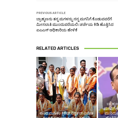
PREVIOUS ARTICLE
ಬ್ರಾಹ್ಮಣನು ತನ್ನ ಮಗಳನ್ನು ನನ್ನ ಮಗನಿಗೆ ಕೊಡುವವರೆಗೆ
ಮೀಸಲಾತಿ ಮುಂದುವರೆಯಲಿ: ಚರ್ಚೆಯ ಕಿಡಿ ಹೊತ್ತಿಸಿದ
ಐಎಎಸ್ ಅಧಿಕಾರಿಯ ಹೇಳಿಕೆ
RELATED ARTICLES
ಬ್ರಾಹ್ಮ
ಕ್ರೀಡೆ
ಮಗನಿಗೆ 
ಅಂಧ ಮಹಿಳಾ ಕ್ರಿಕೆಟ್ ವಿಶ್ವಕಪ್ ವಿಜೇತ
ಮುಂದುವ