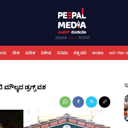
ಕೀಯ
ದೇಶ
ವಿದೇಶ
ವಿಶೇಷ
ಸಿನಿಮಾ
ಚಿತ್ರ ಪಟ
ಅಂಕಣ
ಜನ-ಗಣ-
ಇ
 ಮೌಲ್ಯದ ಡ್ರಗ್ಸ್ ವಶ