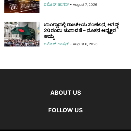
ರಮೇಶ್‌ ಹಾಸನ್‌
-
August 7, 2026
ಬಾಂಗ್ಲಾದಲ್ಲಿ ರಾಜಕೀಯ ಸಂಚಲನ, ಆಗಸ್ಟ್
20ರಂದು ಚುನಾವಣೆ – ನೂತನ ಅಧ್ಯಕ್ಷರ
ಆಯ್ಕೆ
ರಮೇಶ್‌ ಹಾಸನ್‌
-
August 6, 2026
ABOUT US
FOLLOW US