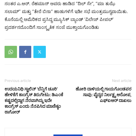
ನಂತರ ಎ.ಆರ್. ರೆಹಮಾನ್ ಅವರು ಹಾಡಿದ “ದಿಲ್ ಸೇ”, “ಮಾ ತುಝೆ
ಸಲಾಮ್” ಮತ್ತು “ತೇರೆ ಬಿನಾ” ಹಾಡುಗಳಿಗೆ ಇಡೀ ಸಭೆ ಮಂತ್ರಮುಗ್ಧವಾಯಿತು.
ಕೊನೆಯಲ್ಲಿ ಅಮೆರಿಕದ ಪ್ರಸಿದ್ಧ ಮ್ಯೂಸಿಕ್ ಬ್ಯಾಂಡ್ ‘ವಿಲೇಜ್ ಪೀಪಲ್’
ಪ್ರದರ್ಶನದೊಂದಿಗೆ ಸಾಂಸ್ಕೃತಿಕ ಸಂಜೆ ಮುಕ್ತಾಯಗೊಂಡಿತು
Previous article
Next article
ಉದಯನಿಧಿ ಸ್ಟಾಲಿನ್ ‘ಬೆನ್ನಿಗೆ ಚೂರಿ’
ಹೋರಿ ದಾಳಿಯಲ್ಲಿ ಗಾಯಗೊಂಡವರ
ಹೇಳಿಕೆಗೆ ಕಾಂಗ್ರೆಸ್ ತಿರುಗೇಟು: ಡಿಎಂಕೆ
ಸಾವು: ವೈದ್ಯರ ನಿರ್ಲಕ್ಷ್ಯ ಆರೋಪ,
ಕಷ್ಟದಲ್ಲಿದ್ದಾಗ ನೆರವಾಗಿದ್ದು ಇದೇ
ಎಫ್ಐಆರ್ ದಾಖಲು
ಕಾಂಗ್ರೆಸ್ ಎಂದು ನೆನಪಿಸಿದ ಮಾಣಿಕ್ಯಂ
ಠಾಗೋರ್