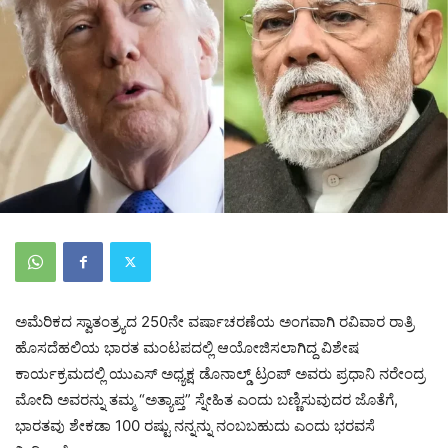
ಅಮೆರಿಕದ ಸ್ವಾತಂತ್ರ್ಯದ 250ನೇ ವರ್ಷಾಚರಣೆಯ ಅಂಗವಾಗಿ ರವಿವಾರ ರಾತ್ರಿ
ಹೊಸದೆಹಲಿಯ ಭಾರತ ಮಂಟಪದಲ್ಲಿ ಆಯೋಜಿಸಲಾಗಿದ್ದ ವಿಶೇಷ
ಕಾರ್ಯಕ್ರಮದಲ್ಲಿ ಯುಎಸ್ ಅಧ್ಯಕ್ಷ ಡೊನಾಲ್ಡ್ ಟ್ರಂಪ್ ಅವರು ಪ್ರಧಾನಿ ನರೇಂದ್ರ
ಮೋದಿ ಅವರನ್ನು ತಮ್ಮ “ಅತ್ಯಾಪ್ತ” ಸ್ನೇಹಿತ ಎಂದು ಬಣ್ಣಿಸುವುದರ ಜೊತೆಗೆ,
ಭಾರತವು ಶೇಕಡಾ 100 ರಷ್ಟು ನನ್ನನ್ನು ನಂಬಬಹುದು ಎಂದು ಭರವಸೆ