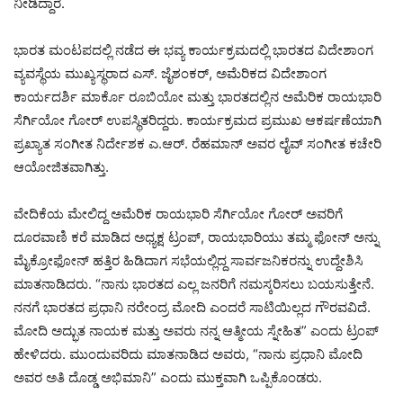
ನೀಡಿದ್ದಾರೆ.
ಭಾರತ ಮಂಟಪದಲ್ಲಿ ನಡೆದ ಈ ಭವ್ಯ ಕಾರ್ಯಕ್ರಮದಲ್ಲಿ ಭಾರತದ ವಿದೇಶಾಂಗ
ವ್ಯವಸ್ಥೆಯ ಮುಖ್ಯಸ್ಥರಾದ ಎಸ್. ಜೈಶಂಕರ್, ಅಮೆರಿಕದ ವಿದೇಶಾಂಗ
ಕಾರ್ಯದರ್ಶಿ ಮಾರ್ಕೊ ರೂಬಿಯೋ ಮತ್ತು ಭಾರತದಲ್ಲಿನ ಅಮೆರಿಕ ರಾಯಭಾರಿ
ಸೆರ್ಗಿಯೋ ಗೋರ್ ಉಪಸ್ಥಿತರಿದ್ದರು. ಕಾರ್ಯಕ್ರಮದ ಪ್ರಮುಖ ಆಕರ್ಷಣೆಯಾಗಿ
ಪ್ರಖ್ಯಾತ ಸಂಗೀತ ನಿರ್ದೇಶಕ ಎ.ಆರ್. ರೆಹಮಾನ್ ಅವರ ಲೈವ್ ಸಂಗೀತ ಕಚೇರಿ
ಆಯೋಜಿತವಾಗಿತ್ತು.
ವೇದಿಕೆಯ ಮೇಲಿದ್ದ ಅಮೆರಿಕ ರಾಯಭಾರಿ ಸೆರ್ಗಿಯೋ ಗೋರ್ ಅವರಿಗೆ
ದೂರವಾಣಿ ಕರೆ ಮಾಡಿದ ಅಧ್ಯಕ್ಷ ಟ್ರಂಪ್, ರಾಯಭಾರಿಯು ತಮ್ಮ ಫೋನ್ ಅನ್ನು
ಮೈಕ್ರೋಫೋನ್ ಹತ್ತಿರ ಹಿಡಿದಾಗ ಸಭೆಯಲ್ಲಿದ್ದ ಸಾರ್ವಜನಿಕರನ್ನು ಉದ್ದೇಶಿಸಿ
ಮಾತನಾಡಿದರು. “ನಾನು ಭಾರತದ ಎಲ್ಲ ಜನರಿಗೆ ನಮಸ್ಕರಿಸಲು ಬಯಸುತ್ತೇನೆ.
ನನಗೆ ಭಾರತದ ಪ್ರಧಾನಿ ನರೇಂದ್ರ ಮೋದಿ ಎಂದರೆ ಸಾಟಿಯಿಲ್ಲದ ಗೌರವವಿದೆ.
ಮೋದಿ ಅದ್ಭುತ ನಾಯಕ ಮತ್ತು ಅವರು ನನ್ನ ಆತ್ಮೀಯ ಸ್ನೇಹಿತ” ಎಂದು ಟ್ರಂಪ್
ಹೇಳಿದರು. ಮುಂದುವರಿದು ಮಾತನಾಡಿದ ಅವರು, “ನಾನು ಪ್ರಧಾನಿ ಮೋದಿ
ಅವರ ಅತಿ ದೊಡ್ಡ ಅಭಿಮಾನಿ” ಎಂದು ಮುಕ್ತವಾಗಿ ಒಪ್ಪಿಕೊಂಡರು.