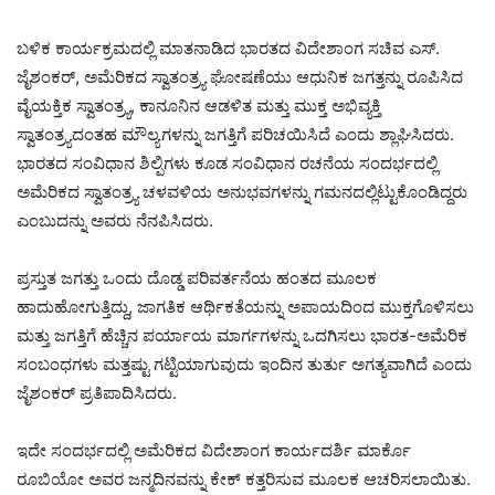
ಬಳಿಕ ಕಾರ್ಯಕ್ರಮದಲ್ಲಿ ಮಾತನಾಡಿದ ಭಾರತದ ವಿದೇಶಾಂಗ ಸಚಿವ ಎಸ್.
ಜೈಶಂಕರ್, ಅಮೆರಿಕದ ಸ್ವಾತಂತ್ರ್ಯ ಘೋಷಣೆಯು ಆಧುನಿಕ ಜಗತ್ತನ್ನು ರೂಪಿಸಿದ
ವೈಯಕ್ತಿಕ ಸ್ವಾತಂತ್ರ್ಯ, ಕಾನೂನಿನ ಆಡಳಿತ ಮತ್ತು ಮುಕ್ತ ಅಭಿವ್ಯಕ್ತಿ
ಸ್ವಾತಂತ್ರ್ಯದಂತಹ ಮೌಲ್ಯಗಳನ್ನು ಜಗತ್ತಿಗೆ ಪರಿಚಯಿಸಿದೆ ಎಂದು ಶ್ಲಾಘಿಸಿದರು.
ಭಾರತದ ಸಂವಿಧಾನ ಶಿಲ್ಪಿಗಳು ಕೂಡ ಸಂವಿಧಾನ ರಚನೆಯ ಸಂದರ್ಭದಲ್ಲಿ
ಅಮೆರಿಕದ ಸ್ವಾತಂತ್ರ್ಯ ಚಳವಳಿಯ ಅನುಭವಗಳನ್ನು ಗಮನದಲ್ಲಿಟ್ಟುಕೊಂಡಿದ್ದರು
ಎಂಬುದನ್ನು ಅವರು ನೆನಪಿಸಿದರು.
ಪ್ರಸ್ತುತ ಜಗತ್ತು ಒಂದು ದೊಡ್ಡ ಪರಿವರ್ತನೆಯ ಹಂತದ ಮೂಲಕ
ಹಾದುಹೋಗುತ್ತಿದ್ದು, ಜಾಗತಿಕ ಆರ್ಥಿಕತೆಯನ್ನು ಅಪಾಯದಿಂದ ಮುಕ್ತಗೊಳಿಸಲು
ಮತ್ತು ಜಗತ್ತಿಗೆ ಹೆಚ್ಚಿನ ಪರ್ಯಾಯ ಮಾರ್ಗಗಳನ್ನು ಒದಗಿಸಲು ಭಾರತ-ಅಮೆರಿಕ
ಸಂಬಂಧಗಳು ಮತ್ತಷ್ಟು ಗಟ್ಟಿಯಾಗುವುದು ಇಂದಿನ ತುರ್ತು ಅಗತ್ಯವಾಗಿದೆ ಎಂದು
ಜೈಶಂಕರ್ ಪ್ರತಿಪಾದಿಸಿದರು.
ಇದೇ ಸಂದರ್ಭದಲ್ಲಿ ಅಮೆರಿಕದ ವಿದೇಶಾಂಗ ಕಾರ್ಯದರ್ಶಿ ಮಾರ್ಕೊ
ರೂಬಿಯೋ ಅವರ ಜನ್ಮದಿನವನ್ನು ಕೇಕ್ ಕತ್ತರಿಸುವ ಮೂಲಕ ಆಚರಿಸಲಾಯಿತು.