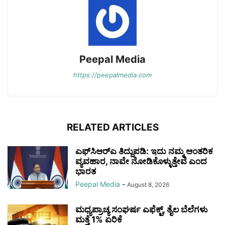
Peepal Media
https://peepalmedia.com
RELATED ARTICLES
ಎಫ್‌ಸಿಆರ್‌ಎ ತಿದ್ದುಪಡಿ: ಇದು ನಮ್ಮ ಆಂತರಿಕ
ವ್ಯವಹಾರ, ನಾವೇ ನೋಡಿಕೊಳ್ಳುತ್ತೇವೆ ಎಂದ
ಭಾರತ
Peepal Media
-
August 8, 2026
ಮಧ್ಯಪ್ರಾಚ್ಯ ಸಂಘರ್ಷ ಎಫೆಕ್ಟ್, ತೈಲ ಬೆಲೆಗಳು
ಮತ್ತೆ 1% ಏರಿಕೆ