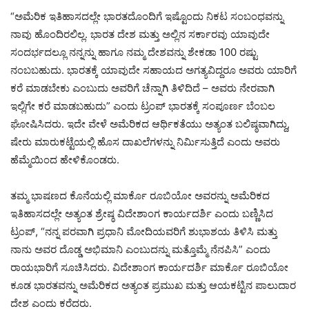
“ಅಮೆರಿಕ ಇತಿಹಾಸದಲ್ಲೇ ಭಾರತದೊಂದಿಗೆ ಇಷ್ಟೊಂದು ನಿಕಟ ಸಂಬಂಧವನ್ನು
ನಾವು ಹೊಂದಿರಲಿಲ್ಲ. ಭಾರತ ದೇಶ ಮತ್ತು ಅಲ್ಲಿನ ಸರ್ಕಾರವು ಯಾವುದೇ
ಸಂದರ್ಭದಲ್ಲೂ ನನ್ನನ್ನು ಹಾಗೂ ನಮ್ಮ ದೇಶವನ್ನು ಶೇಕಡಾ 100 ರಷ್ಟು
ನಂಬಬಹುದು. ಭಾರತಕ್ಕೆ ಯಾವುದೇ ಸಹಾಯದ ಅಗತ್ಯವಿದ್ದರೂ ಅವರು ಯಾರಿಗೆ
ಕರೆ ಮಾಡಬೇಕು ಎಂಬುದು ಅವರಿಗೆ ಚೆನ್ನಾಗಿ ತಿಳಿದಿದೆ – ಅವರು ನೇರವಾಗಿ
ಇಲ್ಲಿಗೇ ಕರೆ ಮಾಡಬಹುದು” ಎಂದು ಟ್ರಂಪ್ ಭಾರತಕ್ಕೆ ಸಂಪೂರ್ಣ ಬೆಂಬಲ
ಘೋಷಿಸಿದರು. ಇದೇ ವೇಳೆ ಅಮೆರಿಕದ ಆರ್ಥಿಕತೆಯು ಅತ್ಯಂತ ಬಲಿಷ್ಠವಾಗಿದ್ದು,
ಷೇರು ಮಾರುಕಟ್ಟೆಯಲ್ಲಿ ಹೊಸ ದಾಖಲೆಗಳನ್ನು ನಿರ್ಮಿಸುತ್ತಿದೆ ಎಂದು ಅವರು
ಹೆಮ್ಮೆಯಿಂದ ಹೇಳಿಕೊಂಡರು.
ತಮ್ಮ ಭಾಷಣದ ಕೊನೆಯಲ್ಲಿ ಮಾರ್ಕೊ ರೂಬಿಯೋ ಅವರನ್ನು ಅಮೆರಿಕದ
ಇತಿಹಾಸದಲ್ಲೇ ಅತ್ಯಂತ ಶ್ರೇಷ್ಠ ವಿದೇಶಾಂಗ ಕಾರ್ಯದರ್ಶಿ ಎಂದು ಬಣ್ಣಿಸಿದ
ಟ್ರಂಪ್, “ನನ್ನ ಪರವಾಗಿ ಪ್ರಧಾನಿ ಮೋದಿಯವರಿಗೆ ಶುಭಾಶಯ ತಿಳಿಸಿ ಮತ್ತು
ನಾನು ಅವರ ದೊಡ್ಡ ಅಭಿಮಾನಿ ಎಂಬುದನ್ನು ಮತ್ತೊಮ್ಮೆ ನೆನಪಿಸಿ” ಎಂದು
ರಾಯಭಾರಿಗೆ ಸೂಚಿಸಿದರು. ವಿದೇಶಾಂಗ ಕಾರ್ಯದರ್ಶಿ ಮಾರ್ಕೊ ರೂಬಿಯೋ
ಕೂಡ ಭಾರತವನ್ನು ಅಮೆರಿಕದ ಅತ್ಯಂತ ಪ್ರಮುಖ ಮತ್ತು ಆಯಕಟ್ಟಿನ ಪಾಲುದಾರ
ದೇಶ ಎಂದು ಕರೆದರು.