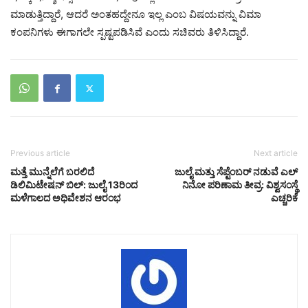
ಮಾಡುತ್ತಿದ್ದಾರೆ, ಆದರೆ ಅಂತಹದ್ದೇನೂ ಇಲ್ಲ ಎಂಬ ವಿಷಯವನ್ನು ವಿಮಾ
ಕಂಪನಿಗಳು ಈಗಾಗಲೇ ಸ್ಪಷ್ಟಪಡಿಸಿವೆ ಎಂದು ಸಚಿವರು ತಿಳಿಸಿದ್ದಾರೆ.
Previous article
Next article
ಮತ್ತೆ ಮುನ್ನೆಲೆಗೆ ಬರಲಿದೆ
ಜುಲೈ ಮತ್ತು ಸೆಪ್ಟೆಂಬರ್ ನಡುವೆ ಎಲ್
ಡಿಲಿಮಿಟೇಷನ್‌ ಬಿಲ್:‌ ಜುಲೈ 13ರಿಂದ
ನಿನೋ ಪರಿಣಾಮ ತೀವ್ರ: ವಿಶ್ವಸಂಸ್ಥೆ
ಮಳೆಗಾಲದ ಅಧಿವೇಶನ ಆರಂಭ
ಎಚ್ಚರಿಕೆ