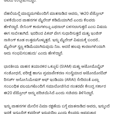
ಅವರು ಉಲ್ಲೇಖಿಸಿದ್ದಾರೆ.
ದೆಹಲಿಯಲ್ಲಿ ಮಾಧ್ಯಮಗಳೊಂದಿಗೆ ಮಾತನಾಡಿದ ಅವರು, ‘ಈ20 ಪೆಟ್ರೋಲ್
ಬಳಕೆಯಿಂದ ವಾಹನಗಳ ಮೈಲೇಜ್ ಕಡಿಮೆಯಾಗಿದೆ ಎಂದು ಕೆಲವರು
ಹೇಳಿದ್ದಾರೆ. ರೇಸಿಂಗ್ ಕಾರುಗಳಲ್ಲೂ ಎಥನಾಲ್ ಬಳಸಲಾಗುತ್ತದೆ ಎಂಬ ವಿಷಯ
ಈಗ ಸಾಬೀತಾಗಿದೆ. ಇದರಿಂದ ಪಿಕಪ್ ವೇಗ ಸುಧಾರಿಸುತ್ತದೆ ಮತ್ತು ಇಂಜಿನ್
ನಾಕಿಂಗ್ ಕೂಡ ಉತ್ತಮಗೊಳ್ಳುತ್ತದೆ. ಇನ್ನು ಮೈಲೇಜ್ ವಿಷಯಕ್ಕೆ ಬಂದರೆ..
ಮೈಲೇಜ್ ಸ್ವಲ್ಪ ಕಡಿಮೆಯಾಗಿರುವುದು ನಿಜ. ಆದರೆ ಹಲವು ಕಾರಣಗಳಿಂದಾಗಿ
ಅದು ಸಂಭವಿಸಬಹುದು’ ಎಂದು ಹೇಳಿದ್ದಾರೆ.
ಭಾರತೀಯ ವಾಹನ ತಯಾರಕರ ಒಕ್ಕೂಟ (SIAM) ಮತ್ತು ಆಟೋಮೊಬೈಲ್
ಸಂಶೋಧನೆ, ಪರೀಕ್ಷೆ ಹಾಗೂ ಪ್ರಮಾಣೀಕರಣ ಸಂಸ್ಥೆಯಾದ ಆಟೋಮೋಟಿವ್
ರಿಸರ್ಚ್ ಅಸೋಸಿಯೇಷನ್ ಆಫ್ ಇಂಡಿಯಾ (ARAI) ಸೇರಿದಂತೆ ಎಲ್ಲಾ
ಸಂಬಂಧಿತ ವಲಯಗಳೊಂದಿಗೆ ಸಮಾಲೋಚಿಸಿದ ನಂತರವೇ ಕೇಂದ್ರ ಸರ್ಕಾರ
ಈ20 ಪೆಟ್ರೋಲ್ ಅನ್ನು ಪರಿಚಯಿಸಿದೆ ಎಂದು ಸಚಿವರು ತಿಳಿಸಿದ್ದಾರೆ.
ಇನ್ನು ವಾಹನಗಳ ಮೇಲಿನ ವಿಮಾ ರಕ್ಷಣೆಯ ಬಗ್ಗೆ ಮಾತನಾಡಿದ ಅವರು, ಇನ್ಮುಂದೆ
ಇದಕ್ಕೆ ಇನ್ಶೂರೆನ್ಸ್ ಕವರೇಜ್ ಇರುವುದಿಲ್ಲ ಎಂದು ಕೆಲವರು ಅಪಪ್ರಚಾರ