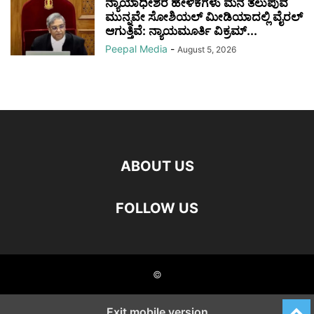
ನ್ಯಾಯಾಧೀಶರ ಹೇಳಿಕೆಗಳು ಮನೆ ತಲುಪುವ
ಮುನ್ನವೇ ಸೋಶಿಯಲ್ ಮೀಡಿಯಾದಲ್ಲಿ ವೈರಲ್
ಆಗುತ್ತಿವೆ: ನ್ಯಾಯಮೂರ್ತಿ ವಿಕ್ರಮ್...
Peepal Media
-
August 5, 2026
ABOUT US
FOLLOW US
©
Exit mobile version