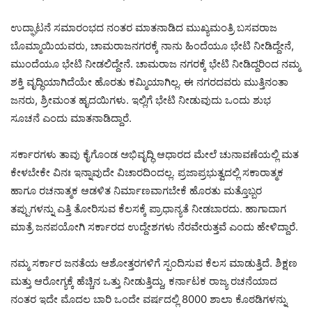
ಉದ್ಘಾಟನೆ ಸಮಾರಂಭದ ನಂತರ ಮಾತನಾಡಿದ ಮುಖ್ಯಮಂತ್ರಿ ಬಸವರಾಜ
ಬೊಮ್ಮಾಯಿಯವರು, ಚಾಮರಾಜನಗರಕ್ಕೆ ನಾನು ಹಿಂದೆಯೂ ಭೇಟಿ ನೀಡಿದ್ದೇನೆ,
ಮುಂದೆಯೂ ಭೇಟಿ ನೀಡಲಿದ್ದೇನೆ. ಚಾಮರಾಜ ನಗರಕ್ಕೆ ಭೇಟಿ ನೀಡಿದ್ದರಿಂದ ನಮ್ಮ
ಶಕ್ತಿ ವೃದ್ಧಿಯಾಗಿದೆಯೇ ಹೊರತು ಕಮ್ಮಿಯಾಗಿಲ್ಲ. ಈ ನಗರದವರು ಮುತ್ತಿನಂತಾ
ಜನರು, ಶ್ರೀಮಂತ ಹೃದಯಿಗಳು. ಇಲ್ಲಿಗೆ ಭೇಟಿ ನೀಡುವುದು ಒಂದು ಶುಭ
ಸೂಚನೆ ಎಂದು ಮಾತನಾಡಿದ್ದಾರೆ.
ಸರ್ಕಾರಗಳು ತಾವು ಕೈಗೊಂಡ ಅಭಿವೃದ್ಧಿ ಆಧಾರದ ಮೇಲೆ ಚುನಾವಣೆಯಲ್ಲಿ ಮತ
ಕೇಳಬೇಕೇ ವಿನಃ ಇನ್ನಾವುದೇ ವಿಚಾರದಿಂದಲ್ಲ. ಪ್ರಜಾಪ್ರಭುತ್ವದಲ್ಲಿ ಸಕಾರಾತ್ಮಕ
ಹಾಗೂ ರಚನಾತ್ಮಕ ಆಡಳಿತ ನಿರ್ಮಾಣವಾಗಬೇಕೆ ಹೊರತು ಮತ್ತೊಬ್ಬರ
ತಪ್ಪುಗಳನ್ನು ಎತ್ತಿ ತೋರಿಸುವ ಕೆಲಸಕ್ಕೆ ಪ್ರಾಧಾನ್ಯತೆ ನೀಡಬಾರದು. ಹಾಗಾದಾಗ
ಮಾತ್ರೆ ಜನಪಯೋಗಿ ಸರ್ಕಾರದ ಉದ್ದೇಶಗಳು ನೆರವೇರುತ್ತವೆ ಎಂದು ಹೇಳಿದ್ದಾರೆ.
ನಮ್ಮ ಸರ್ಕಾರ ಜನತೆಯ ಆಶೋತ್ತರಗಳಿಗೆ ಸ್ಪಂದಿಸುವ ಕೆಲಸ ಮಾಡುತ್ತಿದೆ. ಶಿಕ್ಷಣ
ಮತ್ತು ಆರೋಗ್ಯಕ್ಕೆ ಹೆಚ್ಚಿನ ಒತ್ತು ನೀಡುತ್ತಿದ್ದು, ಕರ್ನಾಟಕ ರಾಜ್ಯ ರಚನೆಯಾದ
ನಂತರ ಇದೇ ಮೊದಲ ಬಾರಿ ಒಂದೇ ವರ್ಷದಲ್ಲಿ 8000 ಶಾಲಾ ಕೊಠಡಿಗಳನ್ನು