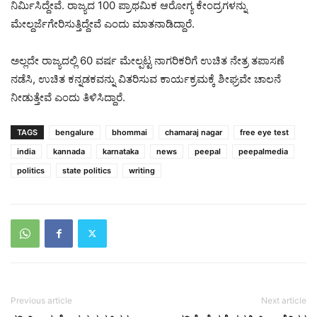
ನಿರ್ಮಿಸಿದ್ದೇವೆ. ರಾಜ್ಯದ 100 ಪ್ರಾಥಮಿಕ ಆರೋಗ್ಯ ಕೇಂದ್ರಗಳನ್ನು
ಮೇಲ್ದರ್ಜೆಗೇರಿಸುತ್ತಿದ್ದೇವೆ ಎಂದು ಮಾತನಾಡಿದ್ದಾರೆ.
ಅಲ್ಲದೇ ರಾಜ್ಯದಲ್ಲಿ 60 ವರ್ಷ ಮೇಲ್ಪಟ್ಟ ನಾಗರಿಕರಿಗೆ ಉಚಿತ ನೇತ್ರ ತಪಾಸಣೆ
ನಡೆಸಿ, ಉಚಿತ ಕನ್ನಡಕವನ್ನು ವಿತರಿಸುವ ಕಾರ್ಯಕ್ರಮಕ್ಕೆ ಶೀಘ್ರವೇ ಚಾಲನೆ
ನೀಡುತ್ತೇವೆ ಎಂದು ತಿಳಿಸಿದ್ದಾರೆ.
TAGS
bengalure
bhommai
chamaraj nagar
free eye test
india
kannada
karnataka
news
peepal
peepalmedia
politics
state politics
writing
Previous article
Next article