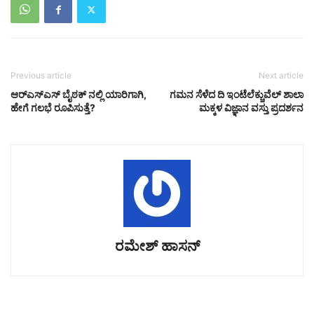
Previous article
Next article
ಆರ್‌ಎಸ್‌ಎಸ್ ಬೈಠಕ್ ನಲ್ಲಿ ಯಾರಿಗಾಗಿ,
ಗಮನ ಸೆಳೆದ ದಿ ಇಂಟೆಲೆಕ್ಚುವೆಲ್ ಶಾಲಾ
ಹೇಗೆ ಗಲಭೆ ರೂಪಿಸುತ್ತೆ?
ಮಕ್ಕಳ ವಿಜ್ಞಾನ ವಸ್ತು ಪ್ರದರ್ಶನ
ರಮೇಶ್‌ ಹಾಸನ್‌