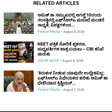
RELATED ARTICLES
ಅಮಿತ್ ಶಾ ಸಮ್ಮುಖದಲ್ಲಿ ಆಗಸ್ಟ್ 10ರಂದು
ಸಂಸತ್ತಿನಲ್ಲಿ ಎಫ್‌ಸಿಆರ್‌ಎ ಮಸೂದೆ ಮಂಡನೆ
ಸಾಧ್ಯತೆ; ವಿಪಕ್ಷಗಳಿಂದ...
Peepal Media
-
August 8, 2026
NEET ಪತ್ರಿಕೆ ಸೋರಿಕೆ ಪ್ರಕರಣ,
ಮಧ್ಯವರ್ತಿಗಳ ಪಾತ್ರ ಬಯಲು – CBI ತನಿಖೆ
ಚುರುಕು
ರಮೇಶ್‌ ಹಾಸನ್‌
-
August 8, 2026
‘ಕಿರುಕುಳ ನೀಡುವ ಯಾವುದೇ ಉದ್ದೇಶವಿಲ್ಲ’:
ಎಫ್‌ಸಿಆರ್‌ಎ ವಿಧೇಯಕದ ಕುರಿತು ಅಮಿತ್ ಶಾ
ಭೇಟಿಯಾದ ಕ್ರಿಶ್ಚಿಯನ್...
Peepal Media
-
August 7, 2026