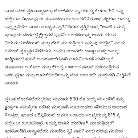
ಒಂದು ವೇಳೆ ಪ್ರತಿ ರಾಜ್ಯದಲ್ಲೂ ಲೋಕಸಭಾ ಸ್ಥಾನಗಳನ್ನು ಶೇಕಡಾ 50 ರಷ್ಟು
ಹೆಚ್ಚಿಸುವ ವಿಧಾನವು ಈ ಮಸೂದೆಯ ಭಾಗವಾದರೆ ವಿರೋಧ ಪಕ್ಷಗಳು ಅದನ್ನು
ಒಪ್ಪುತ್ತವೆಯೇ ಎಂದು ಮಾಧ್ಯಮ ಪ್ರತಿನಿಧಿಗಳು ಪ್ರಶ್ನಿಸಿದಾಗ, “ಅಸಲಿ ಸಮಸ್ಯೆ
ಇರುವುದು ದೇಶದಲ್ಲಿ ಕ್ಷೇತ್ರಗಳ ಪುನರ್ವಿಂಗಡಣೆಯನ್ನು ಅವರು ಯಾವ
ನಿಯಮದ ಅಡಿಯಲ್ಲಿ ಮತ್ತು ಹೇಗೆ ಮಾಡುತ್ತಿದ್ದಾರೆ ಎನ್ನುವುದರಲ್ಲಿದೆ,” ಎಂದು
ರಮೇಶ್ ಪ್ರತ್ಯುತ್ತರ ನೀಡಿದರು. ಅವರು ಈಗಾಗಲೇ ಅಸ್ಸಾಂ ಮತ್ತು ಜಮ್ಮು-
ಕಾಶ್ಮೀರದಲ್ಲಿ ತಮಗೆ ಅನುಕೂಲಕರವಾಗಿ ಮರುವಿಂಗಡಣೆ ಮಾಡಿದ್ದಾರೆ.
ಚುನಾವಣಾ ಆಯೋಗ ಮತ್ತು ಕೇಂದ್ರ ಸರ್ಕಾರದ ನಡುವೆ ನಡೆಯುತ್ತಿರುವ
ಒಳಒಪ್ಪಂದ ಮತ್ತು ಜುಗಲ್‌ಬಂದಿಯನ್ನು ದೇಶ ಈಗಾಗಲೇ ಮುಕ್ತವಾಗಿ ವೀಕ್ಷಿಸಿದೆ
ಎಂದರು.
ಪ್ರಸ್ತುತ ಲೋಕಸಭೆಯಲ್ಲಿರುವ ಸುಮಾರು 500 ಕ್ಕೂ ಹೆಚ್ಚು ಸಂಸದರಿಗೆ ತಮ್ಮ
ಕ್ಷೇತ್ರಗಳ ಸಮಸ್ಯೆಗಳ ಕುರಿತು ಮುಕ್ತವಾಗಿ ಮಾತನಾಡಲು ಸರಿಯಾದ ಅವಕಾಶ
ಸಿಗುತ್ತಿಲ್ಲ. ಇಂತಹ ಪರಿಸ್ಥಿತಿಯಲ್ಲಿ ಅವರು ಸಂಸದರ ಸಂಖ್ಯೆಯನ್ನು 815 ಕ್ಕೆ
ಹೆಚ್ಚಿಸಲು ಹೊರಟಿದ್ದಾರೆ. ಇದನ್ನು ಅವರು ಯಾರಿಗಾಗಿ ಮಾಡುತ್ತಿದ್ದಾರೆ?
ಇದರೊಂದಿಗೆ ರಾಜ್ಯಸಭೆಯ ಮುಂದಿನ ಸ್ಥಿತಿ ಏನು? ಎಂಬ ಹಲವು ಗಂಭೀರ