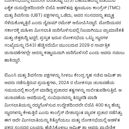
ಲೋಕಸಭೆಯಲ್ಲಿ ಮೂರನೇ ಎರಡರಷ್ಟು (2/3) ಬಹುಮತವನ್ನು ಪಡೆಯುವ
ಏಕೈಕ ದುರುದ್ದೇಶದಿಂದಲೇ ಬಿಜೆಪಿ ಆಡಳಿತವು ತೃಣಮೂಲ ಕಾಂಗ್ರೆಸ್ (TMC)
ಮತ್ತು ಶಿವಸೇನಾ (UBT) ಪಕ್ಷಗಳನ್ನು ಒಡೆದು, ಅವರ ಸಂಸದರನ್ನು ತಮ್ಮತ್ತ
ಸೆಳೆದುಕೊಳ್ಳುತ್ತಿದೆ ಎಂದು ಜೈರಾಮ್ ರಮೇಶ್ ಆರೋಪಿಸಿದ್ದಾರೆ. ಮೋದಿಯವರ
ಸರ್ಕಾರಕ್ಕೆ ಮಹಿಳಾ ಮೀಸಲಾತಿ ಜಾರಿಗೊಳಿಸುವಲ್ಲಿ ನಿಜವಾಗಿಯೂ ಪ್ರಾಮಾಣಿಕತೆ
ಮತ್ತು ಚಿತ್ತಶುದ್ಧಿ ಇದ್ದರೆ, ಪ್ರಸ್ತುತ ಇರುವ ಲೋಕಸಭೆಯ ಒಟ್ಟು ಸ್ಥಾನಗಳ
ಸಂಖ್ಯೆಯನ್ನು (543) ಹೆಚ್ಚಿಸದೆಯೇ ಮುಂಬರುವ 2029 ರ ಸಾರ್ವತ್ರಿಕ
ಚುನಾವಣೆಗಳಲ್ಲೇ ಅದನ್ನು ಕಡ್ಡಾಯವಾಗಿ ಜಾರಿಗೊಳಿಸಲಿ ಎಂದು ಅವರು ಸವಾಲು
ಹಾಕಿದ್ದಾರೆ.
ಟಿಎಂಸಿ ಮತ್ತು ಶಿವಸೇನಾ ಪಕ್ಷಗಳನ್ನು ಸೀಳಲು ಕೇಂದ್ರ ಗೃಹ ಸಚಿವ ಅಮಿತ್ ಶಾ
ಅವರು ನಡೆಸುತ್ತಿರುವ ಪ್ರಯತ್ನಗಳು, 2024 ರ ಲೋಕಸಭಾ ಚುನಾವಣೆಯ
ಸಮಯದಲ್ಲಿ ಕಾಂಗ್ರೆಸ್ ಮಾಡಿದ್ದ ಪ್ರಚಾರದ ತತ್ವಗಳನ್ನು ಸಾಬೀತುಪಡಿಸುತ್ತಿವೆ. ಆ
ಚುನಾವಣೆಯ ಅವಧಿಯಲ್ಲಿ, ಸಂವಿಧಾನವನ್ನು ತಿದ್ದುಪಡಿ ಮಾಡಿ
ಮೀಸಲಾತಿಯನ್ನು ರದ್ದುಗೊಳಿಸುವ ಉದ್ದೇಶದಿಂದಲೇ ಬಿಜೆಪಿ 400 ಕ್ಕೂ ಹೆಚ್ಚು
ಸ್ಥಾನಗಳನ್ನು ಕೇಳುತ್ತಿದೆ ಎಂದು ಕಾಂಗ್ರೆಸ್ ದೇಶಾದ್ಯಂತ ವ್ಯಾಪಕ ಪ್ರಚಾರ ನಡೆಸಿತ್ತು.
ಈಗ ಅದೇ ಮೀಸಲಾತಿಯನ್ನು ಕಿತ್ತೊಗೆಯಲು ಮತ್ತು ಲೋಕಸಭೆಯಲ್ಲಿ ಆಡಳಿತ
ಪಕ್ಷದ ಸಂಸದರ ಬಲವನ್ನು ಹೆಚ್ಚಿಸಿಕೊಳ್ಳಲು ಅಮಿತ್ ಶಾ ಅವರು ಪ್ರಾದೇಶಿಕ