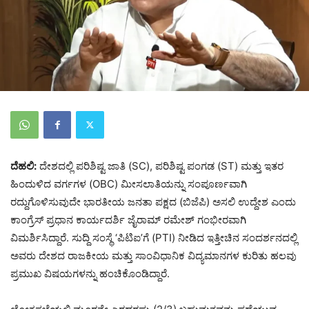
ದೆಹಲಿ:
ದೇಶದಲ್ಲಿ ಪರಿಶಿಷ್ಟ ಜಾತಿ (SC), ಪರಿಶಿಷ್ಟ ಪಂಗಡ (ST) ಮತ್ತು ಇತರ
ಹಿಂದುಳಿದ ವರ್ಗಗಳ (OBC) ಮೀಸಲಾತಿಯನ್ನು ಸಂಪೂರ್ಣವಾಗಿ
ರದ್ದುಗೊಳಿಸುವುದೇ ಭಾರತೀಯ ಜನತಾ ಪಕ್ಷದ (ಬಿಜೆಪಿ) ಅಸಲಿ ಉದ್ದೇಶ ಎಂದು
ಕಾಂಗ್ರೆಸ್ ಪ್ರಧಾನ ಕಾರ್ಯದರ್ಶಿ ಜೈರಾಮ್ ರಮೇಶ್ ಗಂಭೀರವಾಗಿ
ವಿಮರ್ಶಿಸಿದ್ದಾರೆ. ಸುದ್ದಿ ಸಂಸ್ಥೆ ‘ಪಿಟಿಐ’ಗೆ (PTI) ನೀಡಿದ ಇತ್ತೀಚಿನ ಸಂದರ್ಶನದಲ್ಲಿ
ಅವರು ದೇಶದ ರಾಜಕೀಯ ಮತ್ತು ಸಾಂವಿಧಾನಿಕ ವಿದ್ಯಮಾನಗಳ ಕುರಿತು ಹಲವು
ಪ್ರಮುಖ ವಿಷಯಗಳನ್ನು ಹಂಚಿಕೊಂಡಿದ್ದಾರೆ.