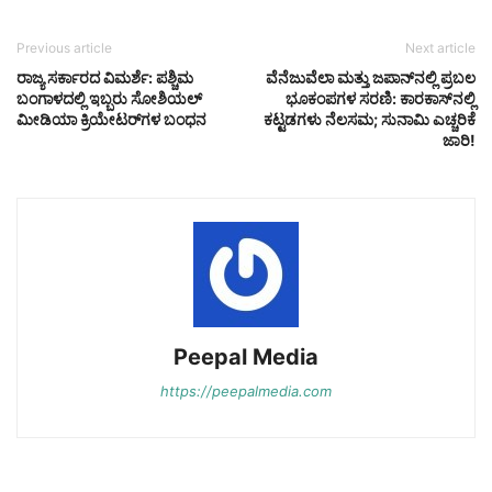
Previous article
Next article
ರಾಜ್ಯ ಸರ್ಕಾರದ ವಿಮರ್ಶೆ: ಪಶ್ಚಿಮ
ವೆನೆಜುವೆಲಾ ಮತ್ತು ಜಪಾನ್‌ನಲ್ಲಿ ಪ್ರಬಲ
ಬಂಗಾಳದಲ್ಲಿ ಇಬ್ಬರು ಸೋಶಿಯಲ್
ಭೂಕಂಪಗಳ ಸರಣಿ: ಕಾರಕಾಸ್‌ನಲ್ಲಿ
ಮೀಡಿಯಾ ಕ್ರಿಯೇಟರ್‌ಗಳ ಬಂಧನ
ಕಟ್ಟಡಗಳು ನೆಲಸಮ; ಸುನಾಮಿ ಎಚ್ಚರಿಕೆ
ಜಾರಿ!
Peepal Media
https://peepalmedia.com