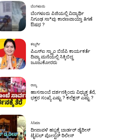
ಬೆಂಗಳೂರು
ಬೆಂಗಳೂರು ಪಿಜಿಯಲ್ಲಿ ವಿದ್ಯಾರ್ಥಿ
ನಿಗೂಢ ಸಾ*ವು ಕಾರಣವಾಯ್ತಾ ತಿಗಣೆ
ಔಷಧ ?
ಕಲ್ಬುರ್ಗಿ
ಪಿಎಸ್‌ಐ ಸ್ಕ್ಯಾಂ ಬಿಜೆಪಿ ಕಾರ್ಯಕರ್ತೆ
ದಿವ್ಯಾ ಮನೆಯಲ್ಲಿ ಸಿಕ್ಕಿಬಿದ್ದ
ಜೂಜುಕೋರರು
ರಾಜ್ಯ
ಹಾಸನಾಂಬೆ ದರ್ಶನಕ್ಕಿಂದು ವಿಧ್ಯುಕ್ತ ತೆರೆ,
ಭಕ್ತರ ಸಂಖ್ಯೆ ಎಷ್ಟು ? ಕಲೆಕ್ಷನ್‌ ಎಷ್ಟು ?
ಸಿನಿಮಾ
ದೀಪಾವಳಿ ಹಬ್ಬಕ್ಕೆ ಬಾರ್ಡರ್ ಡೈರೀಸ್
ಟೈಟಲ್ ಪೋಸ್ಟರ್ ರಿಲೀಸ್