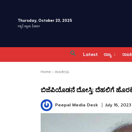
Thursday, October 23, 2025
ಸತ್ಯ | ನ್ಯಾಯ |ಧರ್ಮ
Latest
ರಾಜ್ಯ
ರಾಜ
Home
ರಾಜಕೀಯ
ಬಿಜೆಪಿಯೊಡನೆ ದೋಸ್ತಿ: ದೆಹಲಿಗೆ ಹೊರ
Peepal Media Desk
July 16, 2023