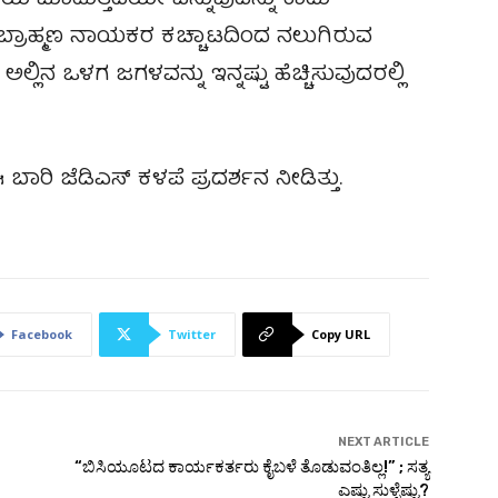
ಸಹಾಯ ಮಾಡುತ್ತದೆಯೇ ಎನ್ನುವುದನ್ನು ಕಾದು
್ರಾಹ್ಮಣ ನಾಯಕರ ಕಚ್ಚಾಟದಿಂದ ನಲುಗಿರುವ
ಲ್ಲಿನ ಒಳಗ ಜಗಳವನ್ನು ಇನ್ನಷ್ಟು ಹೆಚ್ಚಿಸುವುದರಲ್ಲಿ
ಈ ಬಾರಿ ಜೆಡಿಎಸ್‌ ಕಳಪೆ ಪ್ರದರ್ಶನ ನೀಡಿತ್ತು.
Facebook
Twitter
Copy URL
NEXT ARTICLE
“ಬಿಸಿಯೂಟದ ಕಾರ್ಯಕರ್ತರು ಕೈಬಳೆ ತೊಡುವಂತಿಲ್ಲ!” ; ಸತ್ಯ
ಎಷ್ಟು ಸುಳ್ಳೆಷ್ಟು?