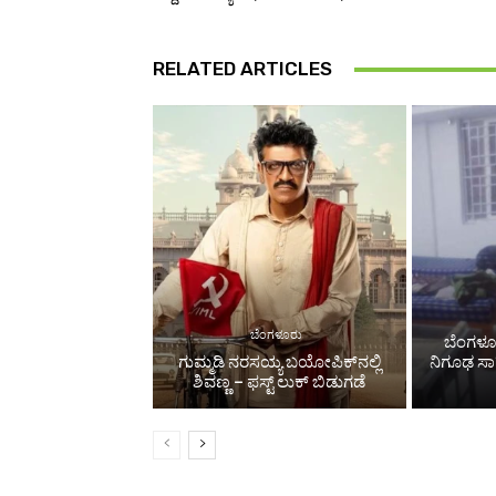
RELATED ARTICLES
ಬೆಂಗಳೂರು
ಬೆಂಗಳೂರ
ಗುಮ್ಮಡಿ ನರಸಯ್ಯ ಬಯೋಪಿಕ್‌ನಲ್ಲಿ
ನಿಗೂಢ ಸಾ
ಶಿವಣ್ಣ – ಫಸ್ಟ್‌ ಲುಕ್‌ ಬಿಡುಗಡೆ