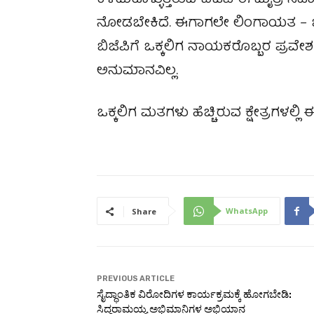
ಕಳೆದುಕೊಳ್ಳುತ್ತಿರುವ ಬಿಜೆಪಿ ಈ ಮೈತ್ರಿ 
ನೋಡಬೇಕಿದೆ. ಈಗಾಗಲೇ ಲಿಂಗಾಯತ – ಬ
ಬಿಜೆಪಿಗೆ ಒಕ್ಕಲಿಗ ನಾಯಕರೊಬ್ಬರ ಪ್ರವೇಶ ಅ
ಅನುಮಾನವಿಲ್ಲ.
ಒಕ್ಕಲಿಗ ಮತಗಳು ಹೆಚ್ಚಿರುವ ಕ್ಷೇತ್ರಗಳಲ್ಲಿ 
WhatsApp
Share
PREVIOUS ARTICLE
ಸೈದ್ಧಾಂತಿಕ ವಿರೋದಿಗಳ ಕಾರ್ಯಕ್ರಮಕ್ಕೆ ಹೋಗಬೇಡಿ:
ಸಿದ್ದರಾಮಯ್ಯ ಅಭಿಮಾನಿಗಳ ಅಭಿಯಾನ