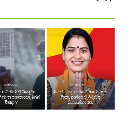
ಬೆಂಗಳೂರು
ಕಲ್ಬುರ್ಗಿ
ು ಪಿಜಿಯಲ್ಲಿ ವಿದ್ಯಾರ್ಥಿ
ಪಿಎಸ್‌ಐ ಸ್ಕ್ಯಾಂ ಬಿಜೆಪಿ ಕಾರ್ಯಕರ್ತೆ
*ವು ಕಾರಣವಾಯ್ತಾ ತಿಗಣೆ
ದಿವ್ಯಾ ಮನೆಯಲ್ಲಿ ಸಿಕ್ಕಿಬಿದ್ದ
ಔಷಧ ?
ಜೂಜುಕೋರರು