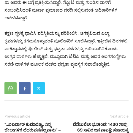
ಶಾ ಅವರು ಈ ಬಗ್ಗೆ ಪ್ರತಿಕ್ರಿಯಿಸಿದ್ದಾರೆ. ಸ್ಫೋಟ ಮತ್ತು ಗುಂಡಿನ ದಾಳಿಗೆ
ಸಂಬಂಧಿಸಿದಂತೆ ಪೂರ್ಣ ಪ್ರಮಾಣದ ವರದಿ ಸಲ್ಲಿಸುವಂತೆ ಅಧಿಕಾರಿಗಳಿಗೆ
ಆದೇಶಿಸಿದ್ದಾರೆ.
ತಕ್ಷಣ ಸ್ಥಳಕ್ಕೆ ಧಾವಿಸಿ ಪರಿಸ್ಥಿತಿಯನ್ನು ಪರಿಶೀಲಿಸಿ, ಅಗತ್ಯವಿರುವ ಎಲ್ಲಾ
ಕ್ರಮಗಳನ್ನು ತೆಗೆದುಕೊಳ್ಳುವಂತೆ ಪೊಲೀಸರಿಗೆ ಸೂಚಿಸಿದ್ದಾರೆ. ಇತ್ತೀಚಿನ ದಿನಗಳಲ್ಲಿ
ಪಾಕಿಸ್ತಾನದಲ್ಲಿ ಪೊಲೀಸ್ ಮತ್ತು ಭದ್ರತಾ ಪಡೆಗಳನ್ನು ಗುರಿಯಾಗಿಸಿಕೊಂಡು
ಉಗ್ರರ ದಾಳಿಗಳು ಹೆಚ್ಚುತ್ತಿವೆ. ಮುಖ್ಯವಾಗಿ ಟಿಟಿಪಿ ಮತ್ತು ಅದರ ಅಂಗಸಂಸ್ಥೆಗಳು
ಸರಣಿ ದಾಳಿಗಳ ಮೂಲಕ ದೇಶದ ಭದ್ರತಾ ವ್ಯವಸ್ಥೆಗೆ ಸವಾಲೊಡ್ಡುತ್ತಿವೆ.
Previous article
Next article
“..ಖಬರ್ದಾರ್ ಕುಮಾರಣ್ಣ.. ನಿನ್ನ
ವೆನೆಜುವೆಲಾ ಭೂಕಂಪ: 1430 ಸಾವು,
ಚೇಲಾಗಳಿಗೆ ಹೆದರುವವನಲ್ಲ ನಾನು” –
69 ಸಾವಿರ ಜನ ನಾಪತ್ತೆ; ಸಹಾಯಕ್ಕೆ