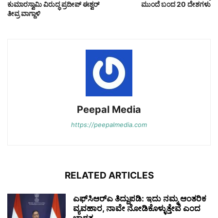
ಕುಮಾರಸ್ವಾಮಿ ವಿರುದ್ಧ ಪ್ರದೀಪ್ ಈಶ್ವರ್‌
ಮುಂದೆ ಬಂದ 20 ದೇಶಗಳು
ತೀವ್ರ ವಾಗ್ದಾಳಿ
Peepal Media
https://peepalmedia.com
RELATED ARTICLES
ಎಫ್‌ಸಿಆರ್‌ಎ ತಿದ್ದುಪಡಿ: ಇದು ನಮ್ಮ ಆಂತರಿಕ
ವ್ಯವಹಾರ, ನಾವೇ ನೋಡಿಕೊಳ್ಳುತ್ತೇವೆ ಎಂದ