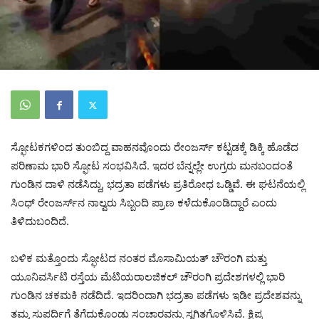
​ಸ್ಫೋಟಕಗಳಿಂದ ತುಂಬಿದ್ದ ವಾಹನವೊಂದು ರೇಂಜರ್ಸ್ ಕಟ್ಟಡಕ್ಕೆ ಡಿಕ್ಕಿ ಹೊಡೆದ
ಪರಿಣಾಮ ಭಾರಿ ಸ್ಫೋಟ ಸಂಭವಿಸಿದೆ. ಇದರ ಬೆನ್ನಲ್ಲೇ ಉಗ್ರರು ಮನಬಂದಂತೆ
ಗುಂಡಿನ ದಾಳಿ ನಡೆಸಿದ್ದು, ಭದ್ರತಾ ಪಡೆಗಳು ಪ್ರತಿರೋಧ ಒಡ್ಡಿವೆ. ಈ ಘಟನೆಯಲ್ಲಿ
ಸಿಂಧ್ ರೇಂಜರ್ಸ್‌ನ ನಾಲ್ವರು ಸಿಬ್ಬಂದಿ ಪ್ರಾಣ ಕಳೆದುಕೊಂಡಿದ್ದಾರೆ ಎಂದು
ತಿಳಿದುಬಂದಿದೆ.
​ಬಳಿಕ ಮತ್ತೊಂದು ಸ್ಫೋಟದ ನಂತರ ಮೊಸಾಮಿಯತ್ ಚೌರಂಗಿ ಮತ್ತು
ಯೂನಿವರ್ಸಿಟಿ ರಸ್ತೆಯ ಮೆಟಿಯರಾಲಜಿಕಲ್ ಚೌರಂಗಿ ಪ್ರದೇಶಗಳಲ್ಲಿ ಭಾರಿ
ಗುಂಡಿನ ಚಕಮಕಿ ನಡೆದಿದೆ. ಇದರಿಂದಾಗಿ ಭದ್ರತಾ ಪಡೆಗಳು ಇಡೀ ಪ್ರದೇಶವನ್ನು
ತಮ್ಮ ಸುಪರ್ದಿಗೆ ತೆಗೆದುಕೊಂಡು ಸಂಚಾರವನ್ನು ಸ್ಥಗಿತಗೊಳಿಸಿವೆ. ಕ್ಷಿಪ್ರ