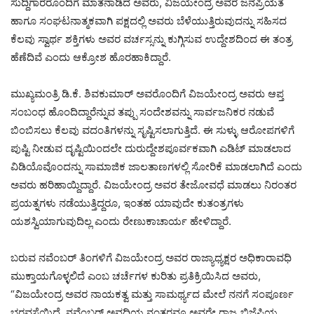
ಸುದ್ದಿಗಾರರೊಂದಿಗೆ ಮಾತನಾಡಿದ ಅವರು, ವಿಜಯೇಂದ್ರ ಅವರ ಜನಪ್ರಿಯತೆ
ಹಾಗೂ ಸಂಘಟನಾತ್ಮಕವಾಗಿ ಪಕ್ಷದಲ್ಲಿ ಅವರು ಬೆಳೆಯುತ್ತಿರುವುದನ್ನು ಸಹಿಸದ
ಕೆಲವು ಸ್ವಾರ್ಥ ಶಕ್ತಿಗಳು ಅವರ ವರ್ಚಸ್ಸನ್ನು ಕುಗ್ಗಿಸುವ ಉದ್ದೇಶದಿಂದ ಈ ತಂತ್ರ
ಹೆಣೆದಿವೆ ಎಂದು ಆಕ್ರೋಶ ಹೊರಹಾಕಿದ್ದಾರೆ.
ಮುಖ್ಯಮಂತ್ರಿ ಡಿ.ಕೆ. ಶಿವಕುಮಾರ್ ಅವರೊಂದಿಗೆ ವಿಜಯೇಂದ್ರ ಅವರು ಆಪ್ತ
ಸಂಬಂಧ ಹೊಂದಿದ್ದಾರೆನ್ನುವ ತಪ್ಪು ಸಂದೇಶವನ್ನು ಸಾರ್ವಜನಿಕರ ನಡುವೆ
ಬಿಂಬಿಸಲು ಕೆಲವು ವದಂತಿಗಳನ್ನು ಸೃಷ್ಟಿಸಲಾಗುತ್ತಿದೆ. ಈ ಸುಳ್ಳು ಆರೋಪಗಳಿಗೆ
ಪುಷ್ಟಿ ನೀಡುವ ದೃಷ್ಟಿಯಿಂದಲೇ ದುರುದ್ದೇಶಪೂರ್ವಕವಾಗಿ ಎಡಿಟ್ ಮಾಡಲಾದ
ವಿಡಿಯೊವೊಂದನ್ನು ಸಾಮಾಜಿಕ ಜಾಲತಾಣಗಳಲ್ಲಿ ಸೋರಿಕೆ ಮಾಡಲಾಗಿದೆ ಎಂದು
ಅವರು ಹರಿಹಾಯ್ದಿದ್ದಾರೆ. ವಿಜಯೇಂದ್ರ ಅವರ ತೇಜೋವಧೆ ಮಾಡಲು ನಿರಂತರ
ಪ್ರಯತ್ನಗಳು ನಡೆಯುತ್ತಿದ್ದರೂ, ಇಂತಹ ಯಾವುದೇ ಕುತಂತ್ರಗಳು
ಯಶಸ್ವಿಯಾಗುವುದಿಲ್ಲ ಎಂದು ರೇಣುಕಾಚಾರ್ಯ ಹೇಳಿದ್ದಾರೆ.
ಬರುವ ನವೆಂಬರ್ ತಿಂಗಳಿಗೆ ವಿಜಯೇಂದ್ರ ಅವರ ರಾಜ್ಯಾಧ್ಯಕ್ಷರ ಅಧಿಕಾರಾವಧಿ
ಮುಕ್ತಾಯಗೊಳ್ಳಲಿದೆ ಎಂಬ ಚರ್ಚೆಗಳ ಕುರಿತು ಪ್ರತಿಕ್ರಿಯಿಸಿದ ಅವರು,
“ವಿಜಯೇಂದ್ರ ಅವರ ನಾಯಕತ್ವ ಮತ್ತು ಸಾಮರ್ಥ್ಯದ ಮೇಲೆ ನನಗೆ ಸಂಪೂರ್ಣ
ಭರವಸೆಯಿದೆ. ನವೆಂಬರ್ ಅವಧಿಯ ನಂತರವೂ ಅವರೇ ರಾಜ್ಯ ಬಿಜೆಪಿಯ