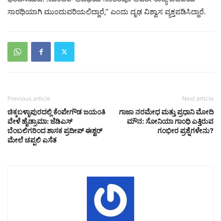
ಸಾರಥಿಯಾಗಿ ಮುಂದುವರಿಯಲಿದ್ದಾರೆ,” ಎಂದು ದೃಢ ವಿಶ್ವಾಸ ವ್ಯಕ್ತಪಡಿಸಿದ್ದಾರೆ.
Previous article
Next article
ಚಿಕ್ಕಬಳ್ಳಾಪುರದಲ್ಲಿ ಕೆಂಪೇಗೌಡ ಜಯಂತಿ
ಗಾಜಾ ನರಮೇಧ ಮತ್ತು ಪ್ರಧಾನಿ ಮೋದಿ
ವೇಳೆ ಹೈಡ್ರಾಮಾ: ಜೆಡಿಎಸ್‌
ಮೌನ: ಸೋನಿಯಾ ಗಾಂಧಿ ಎತ್ತಿರುವ
ಬೆಂಬಲಿಗರಿಂದ ಶಾಸಕ ಪ್ರದೀಪ್ ಈಶ್ವರ್
ಗಂಭೀರ ಪ್ರಶ್ನೆಗಳೇನು?
ಮೇಲೆ ಚಪ್ಪಲಿ ಎಸೆತ