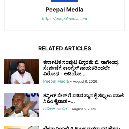
Peepal Media
https://peepalmedia.com
RELATED ARTICLES
ಕರ್ನಾಟಕ ಸಂಪುಟ ವಿಸ್ತರಣೆ: ಬಿ. ನಾಗೇಂದ್ರ
ಸೇರ್ಪಡೆಗೆ ಕಾಂಗ್ರೆಸ್ ನಾಯಕರಿಂದಲೇ
ವಿರೋಧ – ಆಡಿಯೋ...
Peepal Media
-
August 6, 2026
ತನ್ವೀರ್ ಸೇಠ್ ಗೆ ಸಚಿವ ಸ್ಥಾನ ಕೈ ತಪ್ಪುಲು ಮಾಜಿ
ಸಿಎಂ ಕೈವಾಡ –...
ರಮೇಶ್‌ ಹಾಸನ್‌
-
August 5, 2026
ಬೆಳಗಾವಿಯಲ್ಲಿ 4.5 ಲಕ್ಷ ಮತದಾರರ ಹೆಸರು