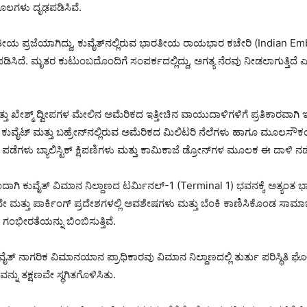
ೂಲಗಳು ದೃಢಪಡಿಸಿವೆ.
 ಭಾರತೀಯ ಪ್ರಜೆಯಾಗಿದ್ದು, ಕುವೈತ್‌ನಲ್ಲಿರುವ ಭಾರತೀಯ ರಾಯಭಾರ ಕಚೇರಿ (Indian 
ಿಸಿದೆ. ಮೃತರ ಕುಟುಂಬದೊಂದಿಗೆ ಸಂಪರ್ಕದಲ್ಲಿದ್ದು, ಅಗತ್ಯ ನೆರವು ನೀಡಲಾಗುತ್ತಿ
ತ್ತು ಖೇಶ್ಮ್ ದ್ವೀಪಗಳ ಮೇಲಿನ ಅಮೆರಿಕದ ಇತ್ತೀಚಿನ ವಾಯುದಾಳಿಗಳಿಗೆ ಪ್ರತಿಕಾರವಾಗಿ
ದೆ. ಕುವೈಟ್ ಮತ್ತು ಬಹ್ರೇನ್‌ನಲ್ಲಿರುವ ಅಮೆರಿಕದ ಮಿಲಿಟರಿ ನೆಲೆಗಳು ಹಾಗೂ ಮೂಲಸೌಕ
ಪಡೆಗಳು ಬ್ಯಾಲಿಸ್ಟಿಕ್ ಕ್ಷಿಪಣಿಗಳು ಮತ್ತು ಕಾಮಿಕಾಜೆ ಡ್ರೋನ್‌ಗಳ ಮೂಲಕ ಈ ದಾಳಿ ನಡೆ
ಾಗಿ ಕುವೈತ್ ವಿಮಾನ ನಿಲ್ದಾಣದ ಟರ್ಮಿನಲ್-1 (Terminal 1) ಭವನಕ್ಕೆ ಅತ್ಯಂತ 
ವೇ ಮತ್ತು ಪಾರ್ಕಿಂಗ್ ಪ್ರದೇಶಗಳಲ್ಲಿ ಅವಶೇಷಗಳು ಮತ್ತು ಬೆಂಕಿ ಕಾಣಿಸಿಕೊಂಡ ಸಾ
ಯ ಗಂಭೀರತೆಯನ್ನು ಬಿಂಬಿಸುತ್ತಿವೆ.
ುವೈತ್ ನಾಗರಿಕ ವಿಮಾನಯಾನ ಪ್ರಾಧಿಕಾರವು ವಿಮಾನ ನಿಲ್ದಾಣದಲ್ಲಿ ತುರ್ತು ಪರಿಸ್ಥಿತಿ ಘೋಷ
ನು ತಕ್ಷಣವೇ ಸ್ಥಗಿತಗೊಳಿಸಿತು.