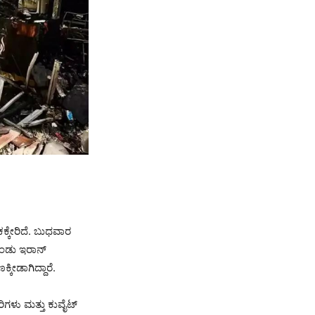
ಕ್ಕೇರಿದೆ. ಬುಧವಾರ
ೊಂಡು ಇರಾನ್
ಕೀಡಾಗಿದ್ದಾರೆ.
ಗಳು ಮತ್ತು ಕುವೈಟ್‌