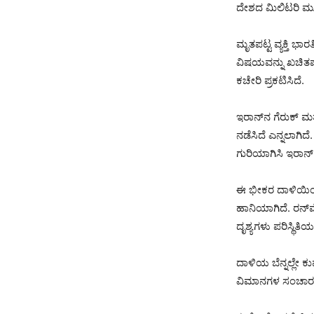
ದೇಶದ ಮಿಲಿಟರಿ ಮ
​ಮೃತಪಟ್ಟ ವ್ಯಕ್ತಿ
ವಿಷಯವನ್ನು ಖಚಿತಪಡ
ಕಚೇರಿ ಪ್ರಕಟಿಸಿದೆ.
​ಇರಾನ್‌ನ ಗೆರುಕ್ ಮ
ನಡೆಸಿದೆ ಎನ್ನಲಾಗಿ
ಗುರಿಯಾಗಿಸಿ ಇರಾನ್ 
​ಈ ಭೀಕರ ದಾಳಿಯಿಂದ
ಹಾನಿಯಾಗಿದೆ. ರನ್‌
ದೃಶ್ಯಗಳು ಪರಿಸ್ಥಿತಿ
ದಾಳಿಯ ಬೆನ್ನಲ್ಲೇ ಕ
ವಿಮಾನಗಳ ಸಂಚಾರವನ್