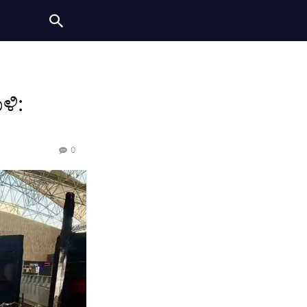
ಳಿ:
0