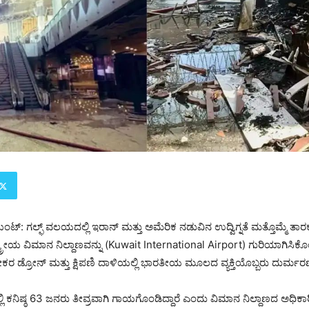
ಂಟ್: ಗಲ್ಫ್ ವಲಯದಲ್ಲಿ ಇರಾನ್ ಮತ್ತು ಅಮೆರಿಕ ನಡುವಿನ ಉದ್ವಿಗ್ನತೆ ಮತ್ತೊಮ್ಮೆ ತಾರಕ
್ರೀಯ ವಿಮಾನ ನಿಲ್ದಾಣವನ್ನು (Kuwait International Airport) ಗುರಿಯಾಗಿಸಿಕ
ರ ಡ್ರೋನ್ ಮತ್ತು ಕ್ಷಿಪಣಿ ದಾಳಿಯಲ್ಲಿ ಭಾರತೀಯ ಮೂಲದ ವ್ಯಕ್ತಿಯೊಬ್ಬರು ದುರ್ಮರಣಕ್
 ಕನಿಷ್ಠ 63 ಜನರು ತೀವ್ರವಾಗಿ ಗಾಯಗೊಂಡಿದ್ದಾರೆ ಎಂದು ವಿಮಾನ ನಿಲ್ದಾಣದ ಅಧಿಕಾರಿ