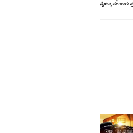
ನೈಋತ್ಯ ಮುಂಗಾರು ಪ್