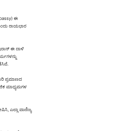
Embassy) ಈ
ದೆ ಎಂದು ರಾಯಭಾರ
 ಇರಾನ್ ಈ ದಾಳಿ
ರ್ಯಗಳನ್ನು
ಸಿವೆ.
ಭಾರಿ ಪ್ರಮಾಣದ
ಮಾಜಿಕ ಮಾಧ್ಯಮಗಳ
ಿಸಿ, ಎಲ್ಲಾ ವಾಣಿಜ್ಯ