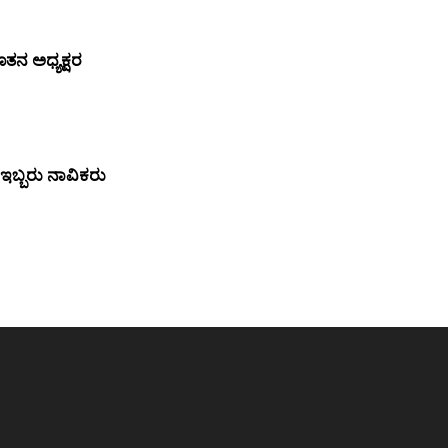
ತನ ಅಧ್ಯಕ್ಷರ
 ಇಬ್ಬರು ನಾವಿಕರು