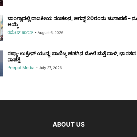
ಬಾಂಗ್ಲಾದಲ್ಲಿ ರಾಜಕೀಯ ಸಂಚಲನ, ಆಗಸ್ಟ್ 20ರಂದು ಚುನಾವಣೆ – ನೂ
ಆಯ್ಕೆ
ರಮೇಶ್‌ ಹಾಸನ್‌
-
August 6, 2026
ರಷ್ಯಾ-ಉಕ್ರೇನ್ ಯುದ್ಧ: ವಾಣಿಜ್ಯ ಹಡಗಿನ ಮೇಲೆ ಮತ್ತೆ ದಾಳಿ, ಭಾರತದ
ನಾಪತ್ತೆ
Peepal Media
-
July 27, 2026
ABOUT US