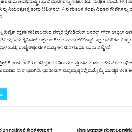
ದ್ದ ಹಲವಾರು ಅಂತರರಾಷ್ಟ್ರೀಯ ವಿಮಾನಗಳನ್ನು ನೆರೆಹೊರೆಯ ಸುರಕ್ಷಿತ ವಲಯಗಳಿಗೆ ತಿರ
ಯನ್ನು ನಿಯಂತ್ರಣಕ್ಕೆ ತಂದು ಟರ್ಮಿನಲ್-4 ರ ಮೂಲಕ ಕೆಲವು ವಿಮಾನ ಸೇವೆಗಳನ್ನು 
ೆ.
ವನ್ನು ಕುವೈತ್ ರಕ್ಷಣಾ ಸಚಿವಾಲಯದ ವಕ್ತಾರ ಬ್ರಿಗೇಡಿಯರ್ ಜನರಲ್ ಸೌದ್ ಅಬ್ದುಲ್ ಅ
ಿಸಿದ್ದು, ಇದು ಕೃಮಿನಲ್ ಆಕ್ರಮಣಶೀಲತೆ ಎಂದು ಕರೆದಿದ್ದಾರೆ. ಇತ್ತ ಅಮೆರಿಕದ ಸೆಂಟ
ಳಿಯನ್ನು ಉದ್ದೇಶಪೂರ್ವಕ ಮತ್ತು ಅಸಮರ್ಥನೀಯ ಎಂದು ಬಣ್ಣಿಸಿದೆ.
ಪ್ರಿಲ್ 8 ರಂದು ಜಾರಿಗೆ ಬಂದಿದ್ದ ಕದನ ವಿರಾಮ ಒಪ್ಪಂದದ ನಂತರ ನಡೆದ ಮೊದಲ ಭೀಕ
ಡಿದ ದಾಳಿ ಇದಾಗಿದೆ. ಇದರಿಂದಾಗಿ ಮಧ್ಯಪ್ರಾಚ್ಯದಲ್ಲಿ ಮತ್ತೊಮ್ಮೆ ಯುದ್ಧದ ಭೀತಿ ಆವ
ದಿನ 24 ಗಂಟೆಗಳಲ್ಲಿ ಕೇರಳ ಕರಾವಳಿಗೆ
ಜೆಇಇ ಅಡ್ವಾನ್ಸ್‌ಡ್ ಪರೀಕ್ಷಾ ನಿರ್ವ