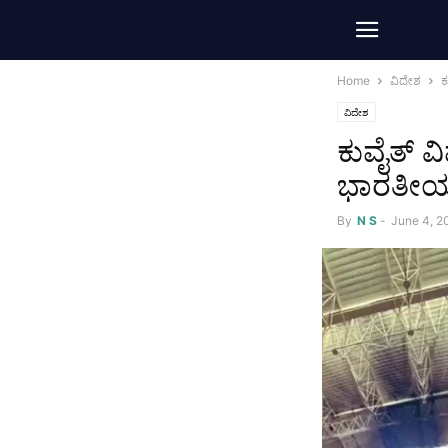
Home
ವಿದೇಶ
ಕ
ವಿದೇಶ
ಕುವೈತ್ ವ
ಭಾರತೀಯ 
By
N S
-
June 4, 2