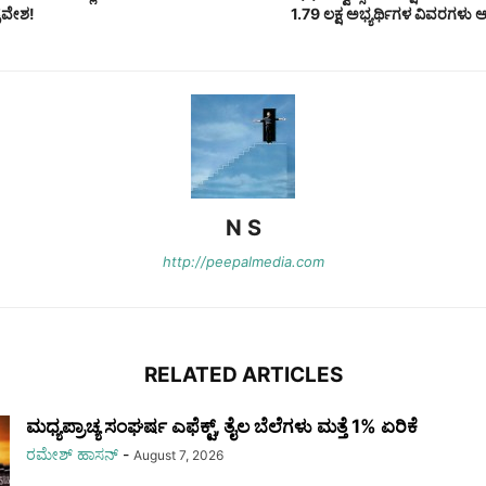
ರವೇಶ!
1.79 ಲಕ್ಷ ಅಭ್ಯರ್ಥಿಗಳ ವಿವರಗಳು ಆ
N S
http://peepalmedia.com
RELATED ARTICLES
ಮಧ್ಯಪ್ರಾಚ್ಯ ಸಂಘರ್ಷ ಎಫೆಕ್ಟ್, ತೈಲ ಬೆಲೆಗಳು ಮತ್ತೆ 1% ಏರಿಕೆ
ರಮೇಶ್‌ ಹಾಸನ್‌
-
August 7, 2026