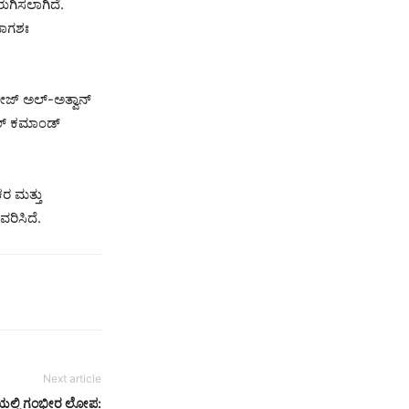
ುಗಿಸಲಾಗಿದೆ.
ಭಾಗಶಃ
ಜೀಜ್ ಅಲ್-ಅತ್ವಾನ್
್ರಲ್ ಕಮಾಂಡ್
ರ ಮತ್ತು
ರಿಸಿದೆ.
Next article
ಹಣೆಯಲ್ಲಿ ಗಂಭೀರ ಲೋಪ: