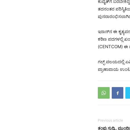
ಕುವೈತ್‌ಗೆ ಬರಬೇಕಿ
ತದನಂತರ ಪರಿಸ್ಥಿತಿ
ಪುನರಾರಂಭಿಸಲಾಗಿದ
​ಇರಾನ್‌ನ ಈ ಕೃತ್ಯ
ಕಠಿಣ ಪದಗಳಲ್ಲಿ ಖಂಡ
(CENTCOM) ಈ ದಾ
ಗಲ್ಫ್ ವಲಯದಲ್ಲಿ ಏ
ಪ್ರಾಣಾಪಾಯ ಉಂಟುಮಾ
Previous article
​ತಂಪು ಸುದ್ದಿ.. ಮುಂ