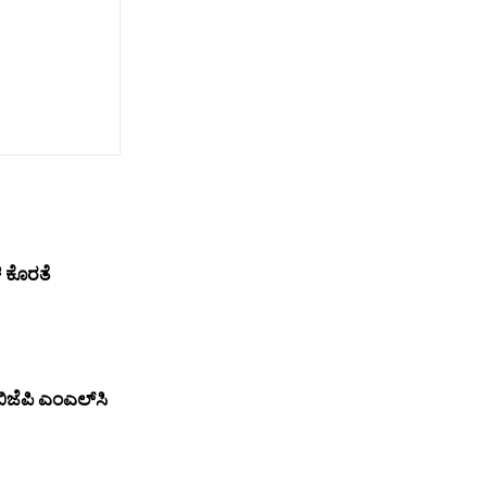
ಳ ಕೊರತೆ
ಿಜೆಪಿ ಎಂಎಲ್‌ಸಿ