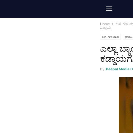
Home
ಜನ-ಗಣ-
ಒತ್ತಾಯ
ಜನ-ಗಣ-ಮನ
ನಾಡು-
ಎಲ್ಲಾ ಬ್
ಕಡ್ಡಾಯಗೊ
By
Peepal Media 