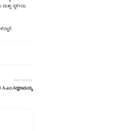
ು ಮತ್ತು ಸ್ಥಳೀಯ
ದ್ದಾರೆ.
Next article
ೆ: ಸಿ.ಎಂ.ಸಿದ್ದರಾಮಯ್ಯ