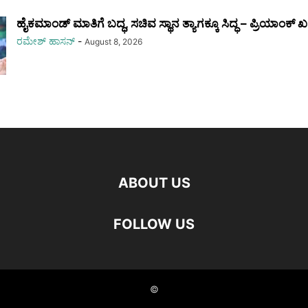
ಹೈಕಮಾಂಡ್ ಮಾತಿಗೆ ಬದ್ಧ, ಸಚಿವ ಸ್ಥಾನ ತ್ಯಾಗಕ್ಕೂ ಸಿದ್ಧ – ಪ್ರಿಯಾಂಕ್‌ ಖರ
ರಮೇಶ್‌ ಹಾಸನ್‌
-
August 8, 2026
ABOUT US
FOLLOW US
©