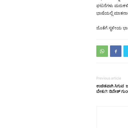
ಘಟನೆಗಳು ಮರುಕಳಿಸಬ
ಭಾಷೆಯಲ್ಲಿ ಮಾತನಾಡಲ
ಜೊತೆಗೆ ಸ್ಥಳೀಯ ಭಾ
Previous article
ಉಚಿತವಾಗಿ ಸಿಗುವ ಜನ
ಬೇಕು?: ದಿನೇಶ್‌ ಗುಂ