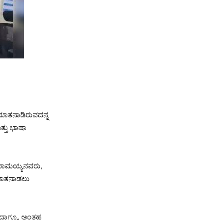
ದ ಮಾತನಾಡಿರುವದನ್ನ
ತ್ತು ಭಾಷಾ
್ದರಾಮಯ್ಯನವರು,
ಿ ಮಾತನಾಡಲು
 ಆದಾಗ್ಯೂ, ಅಂತಹ