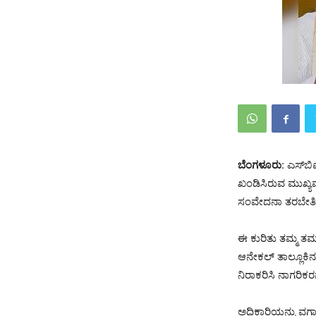
ಬೆಂಗಳೂರು
: ಎಸ್‌ಬ
ಖಂಡಿಸಿರುವ ಮುಖ್ಯಮಂ
ಸಂವೇದನಾ ತರಬೇತಿಯ
ಈ ಕುರಿತು ತಮ್ಮ ತಮ
ಆನೇಕಲ್ ತಾಲ್ಲೂಕಿನ 
ನಿರಾಕರಿಸಿ ನಾಗರಿಕರನ್
ಅಧಿಕಾರಿಯನ್ನು ವರ್ಗ