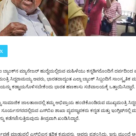
ಿಐ ಬ್ಯಾಂಕ್‌ನ ಮ್ಯಾನೇಜರ್‌ ಹುದ್ದೆಯಲ್ಲಿರುವ ಮಹಿಳೆಯು ಕನ್ನಡಿಗರೊಂದಿಗೆ ದರ್ಪದಿಂ
ತ್ರಿ ಸಿದ್ದರಾಮಯ್ಯ ಅವರು, ಭಾರತದಾದ್ಯಂತ ಎಲ್ಲಾ ಬ್ಯಾಂಕ್ ಸಿಬ್ಬಂದಿಗೆ ಸಾಂಸ್ಕೃತಿಕ ಮ
ನ್ನು ಕಡ್ಡಾಯಗೊಳಿಸಬೇಕೆಂದು ಭಾರತ ಹಣಕಾಸು ಸಚಿವಾಲಯಕ್ಕೆ ಒತ್ತಾಯಿಸಿದ್ದಾರೆ.
್ಮ ಸಾಮಾಜಿಕ ಜಾಲತಾಣದಲ್ಲಿ ತಮ್ಮ ಅಭಿಪ್ರಾಯ ಹಂಚಿಕೊಂಡಿರುವ ಮುಖ್ಯಮಂತ್ರಿ ಸಿದ
ಸೂರ್ಯನಗರದಲ್ಲಿರುವ ಎಸ್‌ಬಿಐ ಶಾಖಾ ವ್ಯವಸ್ಥಾಪಕರು ಕನ್ನಡ ಮತ್ತು ಇಂಗ್ಲಿಷ್‌ನಲ್ಲ
ನು ಕಡೆಗಣಿಸುತ್ತಿರುವುದು ತೀವ್ರವಾಗಿ ಖಂಡಿಸಿದ್ದಾರೆ.
ಾವಣೆ ಮಾಡುವಲ್ಲಿ ಎಸ್‌ಬಿಐನ ತ್ವರಿತ ಕ್ರಮವನ್ನು ಅವರು ಪ್ರಶಂಸಿದ್ದು. ಇನ್ನು ಮುಂದೆ