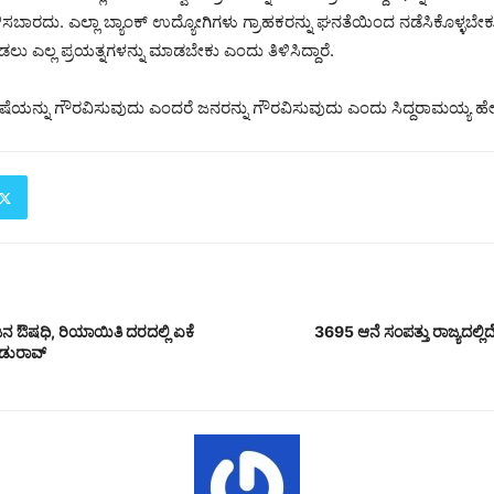
ಾರದು. ಎಲ್ಲಾ ಬ್ಯಾಂಕ್ ಉದ್ಯೋಗಿಗಳು ಗ್ರಾಹಕರನ್ನು ಘನತೆಯಿಂದ ನಡೆಸಿಕೊಳ್ಳಬೇಕ
ು ಎಲ್ಲ ಪ್ರಯತ್ನಗಳನ್ನು ಮಾಡಬೇಕು ಎಂದು ತಿಳಿಸಿದ್ದಾರೆ.
ಷೆಯನ್ನು ಗೌರವಿಸುವುದು ಎಂದರೆ ಜನರನ್ನು ಗೌರವಿಸುವುದು ಎಂದು ಸಿದ್ದರಾಮಯ್ಯ ಹೇಳಿ
 ಔಷಧಿ, ರಿಯಾಯಿತಿ ದರದಲ್ಲಿ ಏಕೆ
3695 ಆನೆ ಸಂಪತ್ತು ರಾಜ್ಯದಲ್ಲಿದ
ಡುರಾವ್‌