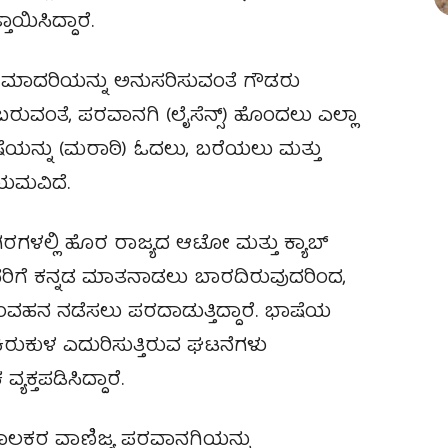
ಾಯಿಸಿದ್ದಾರೆ.
ಟ್ರ ಮಾದರಿಯನ್ನು ಅನುಸರಿಸುವಂತೆ ಗೌಡರು
ಗೆ ಬರುವಂತೆ, ಪರವಾನಗಿ (ಲೈಸೆನ್ಸ್) ಹೊಂದಲು ಎಲ್ಲಾ
ೆಯನ್ನು (ಮರಾಠಿ) ಓದಲು, ಬರೆಯಲು ಮತ್ತು
ಯಮವಿದೆ.
ಗರಗಳಲ್ಲಿ ಹೊರ ರಾಜ್ಯದ ಆಟೋ ಮತ್ತು ಕ್ಯಾಬ್
 ಅವರಿಗೆ ಕನ್ನಡ ಮಾತನಾಡಲು ಬಾರದಿರುವುದರಿಂದ,
 ಸಂವಹನ ನಡೆಸಲು ಪರದಾಡುತ್ತಿದ್ದಾರೆ. ಭಾಷೆಯ
 ಕಿರುಕುಳ ಎದುರಿಸುತ್ತಿರುವ ಘಟನೆಗಳು
ಯಕ್ತಪಡಿಸಿದ್ದಾರೆ.
ಾಲಕರ ವಾಣಿಜ್ಯ ಪರವಾನಗಿಯನ್ನು