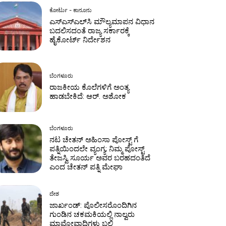
ಕೋರ್ಟು - ಕಾನೂನು
ಎಸ್‌ಎಸ್‌ಎಲ್‌ಸಿ ಮೌಲ್ಯಮಾಪನ ವಿಧಾನ
ಬದಲಿಸದಂತೆ ರಾಜ್ಯ ಸರ್ಕಾರಕ್ಕೆ
ಹೈಕೋರ್ಟ್ ನಿರ್ದೇಶನ
ಬೆಂಗಳೂರು
ರಾಜಕೀಯ ಕೊಲೆಗಳಿಗೆ ಅಂತ್ಯ
ಹಾಡಬೇಕಿದೆ: ಆರ್. ಅಶೋಕ
ಬೆಂಗಳೂರು
ನಟ ಚೇತನ್ ಅಹಿಂಸಾ ಪೋಸ್ಟ್ ಗೆ
ಪತ್ನಿಯಿಂದಲೇ ವ್ಯಂಗ್ಯ; ನಿಮ್ಮ ಪೋಸ್ಟ್
ತೇಜಸ್ವಿ ಸೂರ್ಯ ಅವರ ಬರಹದಂತಿದೆ
ಎಂದ ಚೇತನ್ ಪತ್ನಿ ಮೇಘಾ
ದೇಶ
ಜಾರ್ಖಂಡ್‌: ಪೊಲೀಸರೊಂದಿಗಿನ
ಗುಂಡಿನ ಚಕಮಕಿಯಲ್ಲಿ ನಾಲ್ವರು
ಮಾವೋವಾದಿಗಳು ಬಲಿ