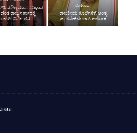
ೋರ್ಟು - ಕಾನೂನು
ಬೆಂಗಳೂರು
ಲ್‌ಸಿ ಮೌಲ್ಯಮಾಪನ ವಿಧಾನ
ಂತೆ ರಾಜ್ಯ ಸರ್ಕಾರಕ್ಕೆ
ರಾಜಕೀಯ ಕೊಲೆಗಳಿಗೆ ಅಂತ್ಯ
ೋರ್ಟ್ ನಿರ್ದೇಶನ
ಹಾಡಬೇಕಿದೆ: ಆರ್. ಅಶೋಕ
Digital