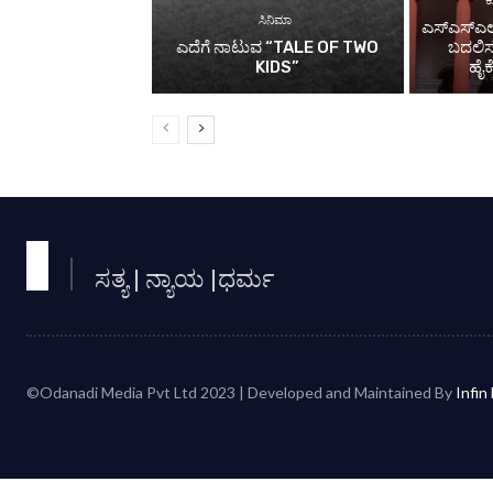
ಕ
ಸಿನಿಮಾ
ಎಸ್‌ಎಸ್‌ಎ
ಎದೆಗೆ ನಾಟುವ “TALE OF TWO
ಬದಲಿಸದ
KIDS”
ಹೈಕ
ಸತ್ಯ | ನ್ಯಾಯ |ಧರ್ಮ
©Odanadi Media Pvt Ltd 2023 | Developed and Maintained By
Infin 