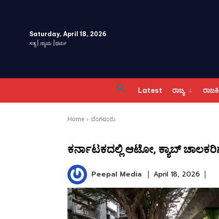
Saturday, April 18, 2026
ಸತ್ಯ | ನ್ಯಾಯ |ಧರ್ಮ
Latest
ರಾಜ್ಯ
ರಾಜ
Home
ಬೆಂಗಳೂರು
ಕರ್ನಾಟಕದಲ್ಲಿ ಆಟೋ, ಕ್ಯಾಬ್ ಚಾಲಕರಿಗೆ 
Peepal Media
April 18, 2026