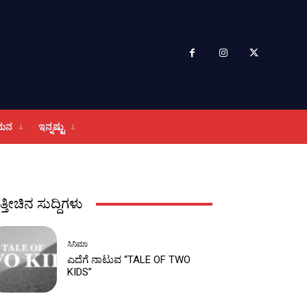
ಮನ
ಇನ್ನಷ್ಟು
ತ್ತೀಚಿನ ಸುದ್ದಿಗಳು
ಸಿನಿಮಾ
ಎದೆಗೆ ನಾಟುವ “TALE OF TWO
KIDS”