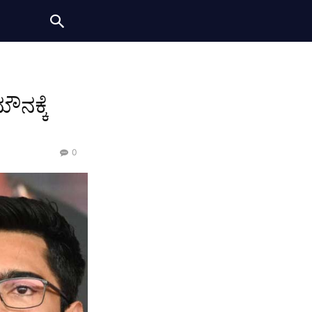
ೌನಕ್ಕೆ
0