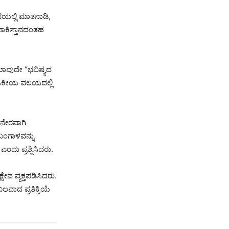
ೆಯಲ್ಲಿ ಮಾತನಾಡಿ,
ೆ ಪಾಕಿಸ್ತಾನದಂತಹ
 ಯಾವುದೇ “ಭವಿಷ್ಯದ
 ರಾಜಕೀಯ ವಲಯದಲ್ಲಿ
ು ನೇರವಾಗಿ
 ಬಂಗಾಳವನ್ನು
ಂದು ಪ್ರಶ್ನಿಸಿದರು.
ೇಪ ವ್ಯಕ್ತಪಡಿಸಿದರು.
ವಾದ ಪ್ರತಿಕ್ರಿಯೆ