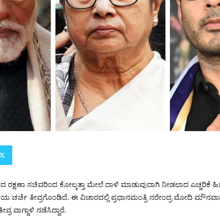
ತಾನದ ರಕ್ಷಣಾ ಸಚಿವರಿಂದ ಕೋಲ್ಕತ್ತಾ ಮೇಲೆ ದಾಳಿ ಮಾಡುವುದಾಗಿ ನೀಡಲಾದ ಎಚ್ಚರಿಕೆ ಹಿನ್ನ
ಯ ಚರ್ಚೆ ತೀವ್ರಗೊಂಡಿದೆ. ಈ ವಿಚಾರದಲ್ಲಿ ಪ್ರಧಾನಮಂತ್ರಿ ನರೇಂದ್ರ ಮೋದಿ ಮೌನವಾಗಿ
ರ ವಾಗ್ದಾಳಿ ನಡೆಸಿದ್ದಾರೆ.