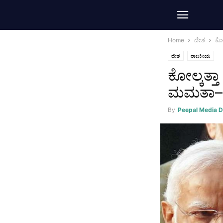
Home
ದೇಶ
ಕೋಲ
ದೇಶ
ರಾಜಕೀಯ
ಕೋಲ್ಕತ್ತಾ
ಮಮತಾ–ಅಭ
By
Peepal Media 