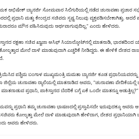
ಯಕ ಅಭಿಷೇಕ್ ಬ್ಯಾನರ್ಜಿ ಸೋಮವಾರ ಸಿಲಿಗುರಿಯಲ್ಲಿ ನಡೆದ ಚುನಾವಣಾ ಪ್ರಚಾರ ಸಭ
ದಲ್ಲಿ ಪ್ರಧಾನಿ ಮತ್ತು ಕೇಂದ್ರದ ಸಚಿವರು ಸ್ಪಷ್ಟ ನಿಲುವು ವ್ಯಕ್ತಪಡಿಸಬೇಕಾಗಿತ್ತು. ಆದರ
ದುರಾದರೂ ಮೌನ ವಹಿಸಿರುವುದು ಅರ್ಥವಾಗುವುದಿಲ್ಲ,” ಎಂದು ಹೇಳಿದರು.
ಕಿಸ್ತಾನದ ರಕ್ಷಣಾ ಸಚಿವ ಖ್ವಾಜಾ ಆಸಿಫ್ ಸಿಯಾಲ್ಕೋಟ್‌ನಲ್ಲಿ ಮಾತನಾಡಿ, ಭಾರತದಿಂದ
 ಕೋಲ್ಕತ್ತಾದ ಮೇಲೆ ದಾಳಿ ಮಾಡುವುದಾಗಿ ಎಚ್ಚರಿಕೆ ನೀಡಿದ್ದರು. ಈ ಹೇಳಿಕೆ ದೇಶದ
ೆ.
್ರತಿಕ್ರಿಯಿಸಿದ ಪಶ್ಚಿಮ ಬಂಗಾಳ ಮುಖ್ಯಮಂತ್ರಿ ಮಮತಾ ಬ್ಯಾನರ್ಜಿ ಕೂಡ ಪ್ರಧಾನಿಯವರನ್ನ
ನಾಡಿಯಾ ಜಿಲ್ಲೆಯ ಚುನಾವಣಾ ರ‍್ಯಾಲಿಯಲ್ಲಿ ಮಾತನಾಡಿದ ಅವರು, “ಚುನಾವಣಾ ವೇದಿಕೆಯಲ್ಲಿ
ಾತನಾಡುವ ಪ್ರಧಾನಿ, ಪಾಕಿಸ್ತಾನದ ಬೆದರಿಕೆ ಬಗ್ಗೆ ಏಕೆ ಒಂದೇ ಮಾತನ್ನೂ ಆಡುತ್ತಿಲ್ಲ?” ಎ
ನ್ನು ಪ್ರಧಾನಿ ತಮ್ಮ ಚುನಾವಣಾ ಭಾಷಣದಲ್ಲಿ ಪ್ರಸ್ತಾಪಿಸದೇ ಇರುವುದಕ್ಕೂ ಅವರು ಆಕ್ಷ
ಣಾ ಸಚಿವರು ಕೋಲ್ಕತ್ತಾ ಮೇಲೆ ದಾಳಿ ಮಾಡುವುದಾಗಿ ಹೇಳಿದಾಗ, ದೇಶದ ಪ್ರಧಾನಿಯಾಗಿ ಬಲ
ಎಂದು ಅವರು ಹೇಳಿದರು.