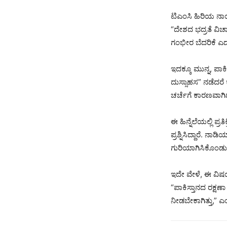
ಟಿಎಂಸಿ ಹಿರಿಯ ನಾ
“ದೇಶದ ಭದ್ರತೆ ವಿಚಾರ
ಗಂಭೀರ ಬೆದರಿಕೆ ಎ
ಇದಕ್ಕೂ ಮುನ್ನ, ಪಾ
ದುಸ್ಸಾಹಸ” ನಡೆದರೆ
ಚರ್ಚೆಗೆ ಕಾರಣವಾಗಿದ
ಈ ಹಿನ್ನೆಲೆಯಲ್ಲಿ ಪ
ಪ್ರಶ್ನಿಸಿದ್ದಾರೆ. 
ಗುರಿಯಾಗಿಸಿಕೊಂಡು ಮ
ಇದೇ ವೇಳೆ, ಈ ವಿಷಯವ
“ಪಾಕಿಸ್ತಾನದ ರಕ್ಷ
ನೀಡಬೇಕಾಗಿತ್ತು,” 