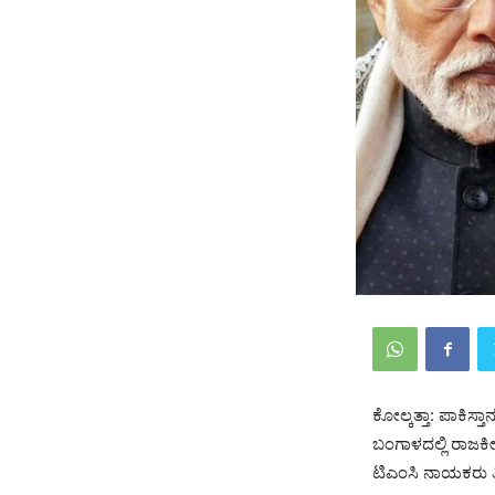
ಕೋಲ್ಕತ್ತಾ: ಪಾಕಿಸ್
ಬಂಗಾಳದಲ್ಲಿ ರಾಜಕೀ
ಟಿಎಂಸಿ ನಾಯಕರು ತೀವ್