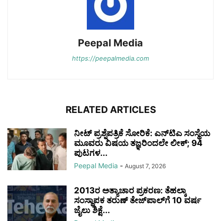
Peepal Media
https://peepalmedia.com
RELATED ARTICLES
ನೀಟ್ ಪ್ರಶ್ನೆಪತ್ರಿಕೆ ಸೋರಿಕೆ: ಎನ್‌ಟಿಎ ಸಂಸ್ಥೆಯ
ಮೂವರು ವಿಷಯ ತಜ್ಞರಿಂದಲೇ ಲೀಕ್; 94
ಪುಟಗಳ...
Peepal Media
-
August 7, 2026
2013ರ ಅತ್ಯಾಚಾರ ಪ್ರಕರಣ: ತೆಹಲ್ಕಾ
ಸಂಸ್ಥಾಪಕ ತರುಣ್ ತೇಜ್‌ಪಾಲ್‌ಗೆ 10 ವರ್ಷ
ಜೈಲು ಶಿಕ್ಷೆ...