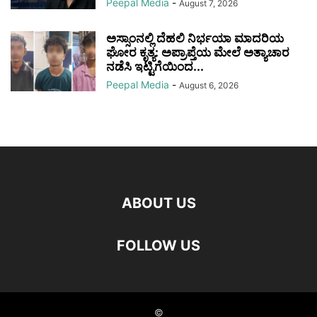
Peepal Media
-
August 7, 2026
ಅಸ್ಸಾಂನಲ್ಲಿ ದೆಹಲಿ ನಿರ್ಭಯಾ ಮಾದರಿಯ
ಘೋರ ಕೃತ್ಯ: ಅಪ್ರಾಪ್ತೆಯ ಮೇಲೆ ಅತ್ಯಾಚಾರ
ನಡೆಸಿ ಇಟ್ಟಿಗೆಯಿಂದ...
Peepal Media
-
August 6, 2026
ABOUT US
FOLLOW US
©