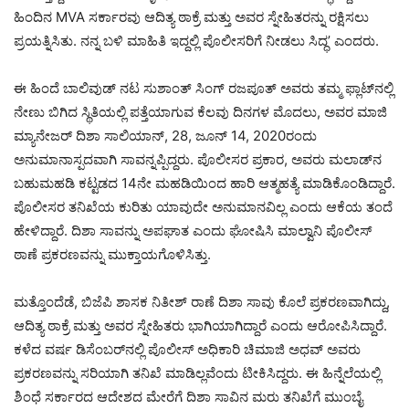
ಹಿಂದಿನ MVA ಸರ್ಕಾರವು ಆದಿತ್ಯ ಠಾಕ್ರೆ ಮತ್ತು ಅವರ ಸ್ನೇಹಿತರನ್ನು ರಕ್ಷಿಸಲು
ಪ್ರಯತ್ನಿಸಿತು. ನನ್ನ ಬಳಿ ಮಾಹಿತಿ ಇದ್ದಲ್ಲಿ ಪೊಲೀಸರಿಗೆ ನೀಡಲು ಸಿದ್ಧ’ ಎಂದರು.
ಈ ಹಿಂದೆ ಬಾಲಿವುಡ್ ನಟ ಸುಶಾಂತ್ ಸಿಂಗ್ ರಜಪೂತ್ ಅವರು ತಮ್ಮ ಫ್ಲಾಟ್‌ನಲ್ಲಿ
ನೇಣು ಬಿಗಿದ ಸ್ಥಿತಿಯಲ್ಲಿ ಪತ್ತೆಯಾಗುವ ಕೆಲವು ದಿನಗಳ ಮೊದಲು, ಅವರ ಮಾಜಿ
ಮ್ಯಾನೇಜರ್ ದಿಶಾ ಸಾಲಿಯಾನ್, 28, ಜೂನ್ 14, 2020ರಂದು
ಅನುಮಾನಾಸ್ಪದವಾಗಿ ಸಾವನ್ನಪ್ಪಿದ್ದರು. ಪೊಲೀಸರ ಪ್ರಕಾರ, ಅವರು ಮಲಾಡ್‌ನ
ಬಹುಮಹಡಿ ಕಟ್ಟಡದ 14ನೇ ಮಹಡಿಯಿಂದ ಹಾರಿ ಆತ್ಮಹತ್ಯೆ ಮಾಡಿಕೊಂಡಿದ್ದಾರೆ.
ಪೊಲೀಸರ ತನಿಖೆಯ ಕುರಿತು ಯಾವುದೇ ಅನುಮಾನವಿಲ್ಲ ಎಂದು ಆಕೆಯ ತಂದೆ
ಹೇಳಿದ್ದಾರೆ. ದಿಶಾ ಸಾವನ್ನು ಅಪಘಾತ ಎಂದು ಘೋಷಿಸಿ ಮಾಲ್ವಾನಿ ಪೊಲೀಸ್
ಠಾಣೆ ಪ್ರಕರಣವನ್ನು ಮುಕ್ತಾಯಗೊಳಿಸಿತ್ತು.
ಮತ್ತೊಂದೆಡೆ, ಬಿಜೆಪಿ ಶಾಸಕ ನಿತೀಶ್ ರಾಣೆ ದಿಶಾ ಸಾವು ಕೊಲೆ ಪ್ರಕರಣವಾಗಿದ್ದು,
ಆದಿತ್ಯ ಠಾಕ್ರೆ ಮತ್ತು ಅವರ ಸ್ನೇಹಿತರು ಭಾಗಿಯಾಗಿದ್ದಾರೆ ಎಂದು ಆರೋಪಿಸಿದ್ದಾರೆ.
ಕಳೆದ ವರ್ಷ ಡಿಸೆಂಬರ್‌ನಲ್ಲಿ ಪೊಲೀಸ್ ಅಧಿಕಾರಿ ಚಿಮಾಜಿ ಅಧವ್ ಅವರು
ಪ್ರಕರಣವನ್ನು ಸರಿಯಾಗಿ ತನಿಖೆ ಮಾಡಿಲ್ಲವೆಂದು ಟೀಕಿಸಿದ್ದರು. ಈ ಹಿನ್ನೆಲೆಯಲ್ಲಿ
ಶಿಂಧೆ ಸರ್ಕಾರದ ಆದೇಶದ ಮೇರೆಗೆ ದಿಶಾ ಸಾವಿನ ಮರು ತನಿಖೆಗೆ ಮುಂಬೈ