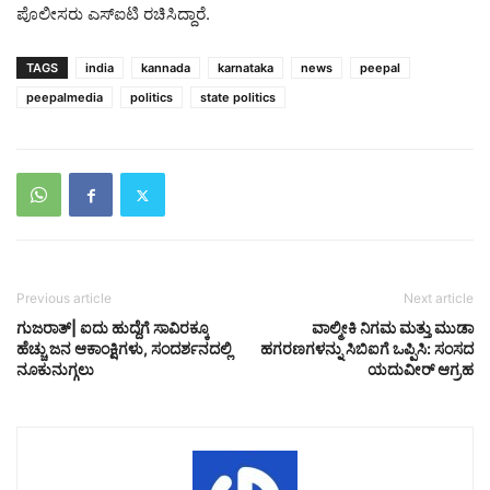
ಪೊಲೀಸರು ಎಸ್‌ಐಟಿ ರಚಿಸಿದ್ದಾರೆ.
TAGS
india
kannada
karnataka
news
peepal
peepalmedia
politics
state politics
Previous article
Next article
ಗುಜರಾತ್| ಐದು ಹುದ್ದೆಗೆ ಸಾವಿರಕ್ಕೂ
ವಾಲ್ಮೀಕಿ ನಿಗಮ ಮತ್ತು ಮುಡಾ
ಹೆಚ್ಚು ಜನ ಆಕಾಂಕ್ಷಿಗಳು, ಸಂದರ್ಶನದಲ್ಲಿ
ಹಗರಣಗಳನ್ನು ಸಿಬಿಐಗೆ ಒಪ್ಪಿಸಿ: ಸಂಸದ
ನೂಕುನುಗ್ಗಲು
ಯದುವೀರ್ ಆಗ್ರಹ