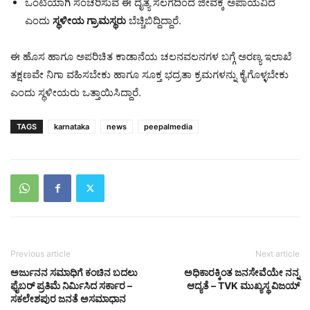
​ಒಂಟಿಯಾಗಿ ಸಂಚರಿಸುವ ಈ ದೈತ್ಯ ಸಲಗದಿಂದ ಜೀವಕ್ಕೆ ಅಪಾಯವಿದೆ
ಎಂದು
ಸ್ಥಳೀಯ ಗ್ರಾಮಸ್ಥರು
ಬೆಚ್ಚಿಬಿದ್ದಿದ್ದಾರೆ.
​ಈ ಹೊಸ ಹಾಗೂ ಅಪರಿಚಿತ ಕಾಡಾನೆಯ ಚಲನವಲನಗಳ ಬಗ್ಗೆ ಅರಣ್ಯ ಇಲಾಖೆ
ತಕ್ಷಣವೇ ನಿಗಾ ವಹಿಸಬೇಕು ಹಾಗೂ ಸೂಕ್ತ ಭದ್ರತಾ ಕ್ರಮಗಳನ್ನು ಕೈಗೊಳ್ಳಬೇಕು
ಎಂದು ಸ್ಥಳೀಯರು ಒತ್ತಾಯಿಸಿದ್ದಾರೆ.
TAGS
karnataka
news
peepalmedia
Previous article
Next article
ಅರ್ಜುನನ ಸಮಾಧಿಗೆ ಕಂಚಿನ ಬದಲು
ಅಧಿಕಾರಕ್ಕಿಂತ ಜನಸೇವೆಯೇ ನನ್ನ
ಫೈಬರ್ ಪ್ರತಿಮೆ ನಿರ್ಮಿಸಿದ ಸರ್ಕಾರ –
ಆದ್ಯತೆ – TVK ಮುಖ್ಯಸ್ಥ ವಿಜಯ್
ಸಕಲೇಶಪುರ ಜನತೆ ಅಸಮಾಧಾನ