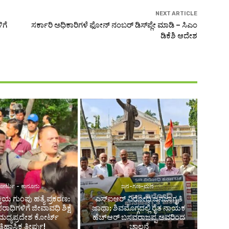
NEXT ARTICLE
ಿಗೆ
ಸರ್ಕಾರಿ ಅಧಿಕಾರಿಗಳೆ ಫೋನ್ ನಂಬರ್ ಡಿಸ್​​ಪ್ಲೇ ಮಾಡಿ – ಸಿಎಂ
ಡಿಕೆಶಿ ಆದೇಶ
ೋರ್ಟು - ಕಾನೂನು
ಜನ-ಗಣ-ಮನ
ಕ್ತಿಯ ಗುಂಪು ಹತ್ಯೆ ಪ್ರಕರಣ:
ಎಸ್‌ಐಆರ್ ವಿರೋಧಿ ಜನಜಾಗೃತಿ
ಧಿಗಳಿಗೆ ಜೀವಾವಧಿ ಶಿಕ್ಷೆ
ಜಾಥಾ: ಶಿವಮೊಗ್ಗದಲ್ಲಿ ರೈತ ನಾಯಕ
 ಮಧ್ಯಪ್ರದೇಶ ಕೋರ್ಟ್
ಹೆಚ್ಆರ್ ಬಸವರಾಜಪ್ಪ ಅವರಿಂದ
ಿಹಾಸಿಕ ತೀರ್ಪು!
ಚಾಲನೆ