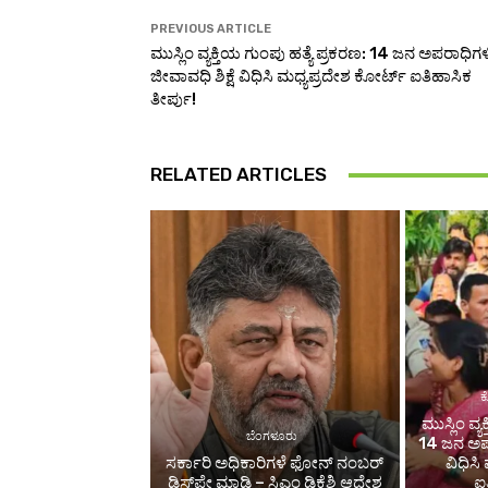
PREVIOUS ARTICLE
ಮುಸ್ಲಿಂ ವ್ಯಕ್ತಿಯ ಗುಂಪು ಹತ್ಯೆ ಪ್ರಕರಣ: 14 ಜನ ಅಪರಾಧಿಗಳ
ಜೀವಾವಧಿ ಶಿಕ್ಷೆ ವಿಧಿಸಿ ಮಧ್ಯಪ್ರದೇಶ ಕೋರ್ಟ್ ಐತಿಹಾಸಿಕ
ತೀರ್ಪು!
RELATED ARTICLES
ಕ
ಮುಸ್ಲಿಂ ವ್ಯ
ಬೆಂಗಳೂರು
14 ಜನ ಅಪರಾ
ಸರ್ಕಾರಿ ಅಧಿಕಾರಿಗಳೆ ಫೋನ್ ನಂಬರ್
ವಿಧಿಸಿ
ಡಿಸ್​​ಪ್ಲೇ ಮಾಡಿ – ಸಿಎಂ ಡಿಕೆಶಿ ಆದೇಶ
ಐತ