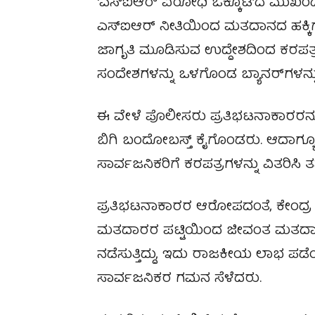
‘ಎಸ್‌ಐಆರ್ ವಿರೋಧಿ ಒಕ್ಕೂಟ’ದ ಮುಖಂಡರು
ಎಸ್‌ಐಆರ್ ನೀತಿಯಿಂದ ಮತದಾನದ ಹಕ್ಕಿ
ಜಾಗೃತಿ ಮೂಡಿಸುವ ಉದ್ದೇಶದಿಂದ ಕರಪತ್ರ
ಸಂದೇಶಗಳನ್ನು ಒಳಗೊಂಡ ಬ್ಯಾನರ್‌ಗಳನ್ನು 
ಈ ವೇಳೆ ಪೊಲೀಸರು ಪ್ರತಿಭಟನಾಕಾರರನ್ನು 
ಬಿಗಿ ಬಂದೋಬಸ್ತ್ ಕೈಗೊಂಡರು. ಆದಾಗ್ಯೂ 
ಸಾರ್ವಜನಿಕರಿಗೆ ಕರಪತ್ರಗಳನ್ನು ವಿತರಿಸಿ ತ
ಪ್ರತಿಭಟನಾಕಾರರ ಆರೋಪದಂತೆ, ಕೇಂದ್
ಮತದಾರರ ಪಟ್ಟಿಯಿಂದ ಜೀವಂತ ಮತದಾರರ 
ನಡೆಸುತ್ತಿದ್ದು, ಇದು ರಾಜಕೀಯ ಲಾಭ ಪಡ
ಸಾರ್ವಜನಿಕರ ಗಮನ ಸೆಳೆದರು.