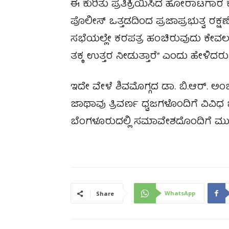
ಈ ಕುರಿತು ಪ್ರತಿಕ್ರಿಯಿಸಿದ ಹೋರಾಟಗಾ
ಪೊಲೀಸ್ ಒತ್ತಡದಿಂದ ಪ್ರಜಾಪ್ರಭುತ್ವ ರಕ್ಷ
ಸಭೆಯಲ್ಲೇ ಕರಪತ್ರ ಹಂಚಿರುವುದು ಕೇವಲ ಮ
ತಕ್ಕ ಉತ್ತರ ನೀಡುತ್ತಾರೆ” ಎಂದು ಹೇಳಿದರು
ಇದೇ ವೇಳೆ ಶಿವಮೊಗ್ಗದ ಡಾ. ಬಿ.ಆರ್. 
ಜಾಥಾವು ತ್ರಿವರ್ಣ ಧ್ವಜಗಳೊಂದಿಗೆ ವಿವಿಧ ಜ
ಬೆಂಗಳೂರುದಲ್ಲಿ ಸಮಾವೇಶದೊಂದಿಗೆ ಮುಕ್
WhatsApp
Share