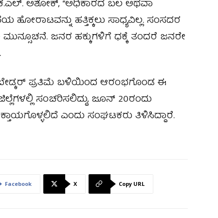
ರ ಕೆ.ಎಲ್. ಅಶೋಕ್, “ಅಧಿಕಾರದ ಬಲ ಅಥವಾ
ಣೆಯ ಹೋರಾಟವನ್ನು ಹತ್ತಿಕ್ಕಲು ಸಾಧ್ಯವಿಲ್ಲ. ಸಂಸದರ
ುನ್ಸೂಚನೆ. ಜನರ ಹಕ್ಕುಗಳಿಗೆ ಧಕ್ಕೆ ತಂದರೆ ಜನರೇ
.
ಅಂಬೇಡ್ಕರ್ ಪ್ರತಿಮೆ ಬಳಿಯಿಂದ ಆರಂಭಗೊಂಡ ಈ
ಿಲ್ಲೆಗಳಲ್ಲಿ ಸಂಚರಿಸಲಿದ್ದು, ಜೂನ್ 20ರಂದು
ತಾಯಗೊಳ್ಳಲಿದೆ ಎಂದು ಸಂಘಟಕರು ತಿಳಿಸಿದ್ದಾರೆ.
Facebook
X
Copy URL