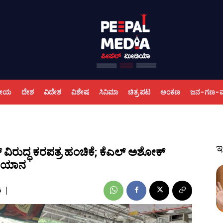
ಕೀಯ
ದೇಶ
ವಿದೇಶ
ವಿಶೇಷ
ಸಿನಿಮಾ
ಚಿತ್ರ ಪಟ
ಅಂಕಣ
ಜನ-ಗಣ-
ಇ
ವಿರುದ್ಧ ಕರಪತ್ರ ಹಂಚಿಕೆ; ಕೆಎಲ್ ಅಶೋಕ್
ಭಿಯಾನ
6