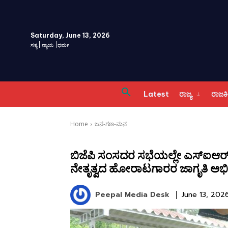
Saturday, June 13, 2026
ಸತ್ಯ | ನ್ಯಾಯ |ಧರ್ಮ
Latest
ರಾಜ್ಯ
ರಾಜ
Home
ಜನ-ಗಣ-ಮನ
ಬಿಜೆಪಿ ಸಂಸದರ ಸಭೆಯಲ್ಲೇ ಎಸ್‌ಐಆರ್ 
ನೇತೃತ್ವದ ಹೋರಾಟಗಾರರ ಜಾಗೃತಿ ಅ
Peepal Media Desk
June 13, 202