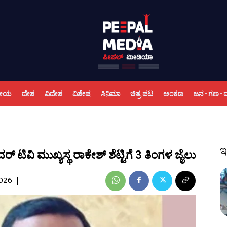
ಕೀಯ
ದೇಶ
ವಿದೇಶ
ವಿಶೇಷ
ಸಿನಿಮಾ
ಚಿತ್ರ ಪಟ
ಅಂಕಣ
ಜನ-ಗಣ-
ಇ
ವಿ ಮುಖ್ಯಸ್ಥ ರಾಕೇಶ್ ಶೆಟ್ಟಿಗೆ 3 ತಿಂಗಳ ಜೈಲು
2026