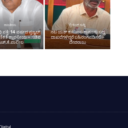
ರಾಜಕೀಯ
ಬ್ರೇಕಿಂಗ್ ಸುದ್ದಿ
ಧಿ ಪತ್ತೆ: 14 ವರ್ಷದ ಪ್ರಜ್ವಲ್
ನಟ ಯಶ್‌ ಕುಟುಂಬ ಕಾನೂನು ಬದ್ಧ
ಾಮಾಣಿಕತೆ ಶ್ಲಾಘನೀಯ – ಸಚಿವ
ದಾಖಲೆಗಳಿದ್ದರೆ ಬಹಿರಂಗಪಡಿಸಲಿ –
ಎಚ್.ಕೆ.ಪಾಟೀಲ
ದೇವರಾಜು
Digital