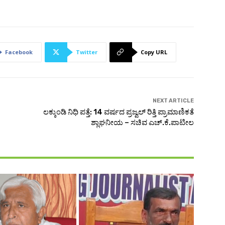
Facebook
Twitter
Copy URL
NEXT ARTICLE
ಲಕ್ಕುಂಡಿ ನಿಧಿ ಪತ್ತೆ: 14 ವರ್ಷದ ಪ್ರಜ್ವಲ್ ರಿತ್ತಿ ಪ್ರಾಮಾಣಿಕತೆ
ಶ್ಲಾಘನೀಯ – ಸಚಿವ ಎಚ್.ಕೆ.ಪಾಟೀಲ