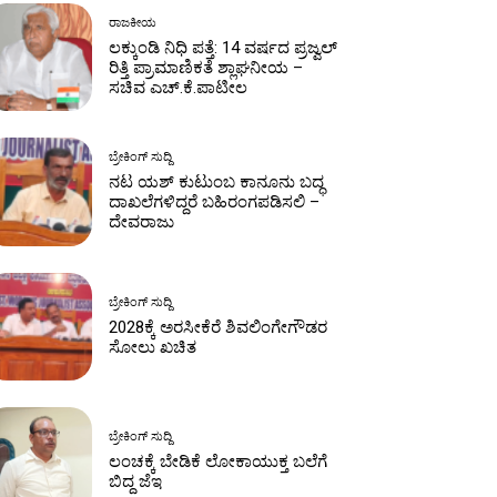
ರಾಜಕೀಯ
ಲಕ್ಕುಂಡಿ ನಿಧಿ ಪತ್ತೆ: 14 ವರ್ಷದ ಪ್ರಜ್ವಲ್
ರಿತ್ತಿ ಪ್ರಾಮಾಣಿಕತೆ ಶ್ಲಾಘನೀಯ –
ಸಚಿವ ಎಚ್.ಕೆ.ಪಾಟೀಲ
ಬ್ರೇಕಿಂಗ್ ಸುದ್ದಿ
ನಟ ಯಶ್‌ ಕುಟುಂಬ ಕಾನೂನು ಬದ್ಧ
ದಾಖಲೆಗಳಿದ್ದರೆ ಬಹಿರಂಗಪಡಿಸಲಿ –
ದೇವರಾಜು
ಬ್ರೇಕಿಂಗ್ ಸುದ್ದಿ
2028ಕ್ಕೆ ಅರಸೀಕೆರೆ ಶಿವಲಿಂಗೇಗೌಡರ
ಸೋಲು ಖಚಿತ
ಬ್ರೇಕಿಂಗ್ ಸುದ್ದಿ
ಲಂಚಕ್ಕೆ ಬೇಡಿಕೆ ಲೋಕಾಯುಕ್ತ ಬಲೆಗೆ
ಬಿದ್ದ ಜೆಇ