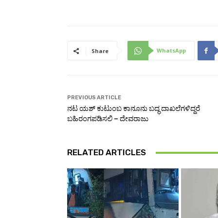
WhatsApp
Share
PREVIOUS ARTICLE
ನಟ ಯಶ್‌ ಕುಟುಂಬ ಕಾನೂನು ಬದ್ಧ ದಾಖಲೆಗಳಿದ್ದರೆ
ಬಹಿರಂಗಪಡಿಸಲಿ – ದೇವರಾಜು
RELATED ARTICLES