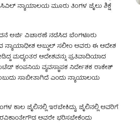
ರ ಸಿವಿಲ್ ನ್ಯಾಯಾಲಯ ಮೂರು ತಿಂಗಳ ಜೈಲು ಶಿಕ್ಷೆ
ಂದನೆ ಅರ್ಜಿ ವಿಚಾರಣೆ ನಡೆಸಿದ ಬೆಂಗಳೂರು
ಲಯದ ನ್ಯಾಯಾಧೀಶ ಅಬ್ದುಲ್ ಸಲೀಂ ಅವರು ಈ ಆದೇಶ
 ನೀಡಿದ್ದ ಮಧ್ಯಂತರ ಆದೇಶವನ್ನು ಪ್ರತಿವಾದಿಯಾದ
ಿಟೆಡ್ ಕಂಪನಿಯ ವ್ಯವಸ್ಥಾಪಕ ನಿರ್ದೇಶಕ ರಾಕೇಶ್
ೆ ಎಂಬುದು ಸಾಬೀತಾಗಿದೆ ಎಂದು ನ್ಯಾಯಾಲಯ
ಳ ಕಾಲ ಜೈಲಿನಲ್ಲಿ ಇರಬೇಕಿದ್ದು, ಜೈಲಿನಲ್ಲಿ ಅವರಿಗೆ
್. ರವಿಕಾಂತೇಗೌಡ ಅವರೇ ಭರಿಸಬೇಕೆಂದು