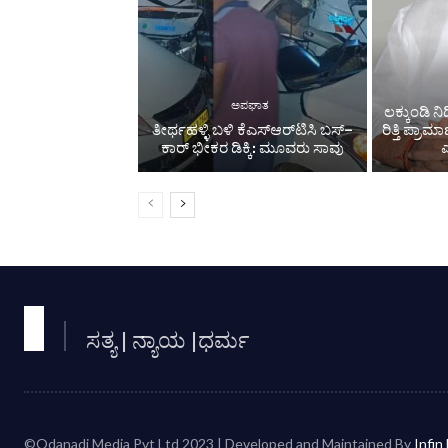
ಅಪಘಾತ
ಲಕ್ಕುಂಡಿ ನಿ
ತೀರ್ಥಹಳ್ಳಿ ಬಳಿ ಕೆಎಸ್‌ಆರ್‌ಟಿಸಿ ಬಸ್–
ರಿತ್ತಿ ಪ್ರ
ಕಾರ್ ಭೀಕರ ಡಿಕ್ಕಿ: ಮೂವರು ಸಾವು
ಸತ್ಯ | ನ್ಯಾಯ |ಧರ್ಮ
©Odanadi Media Pvt Ltd 2023 | Developed and Maintained By
Infin 