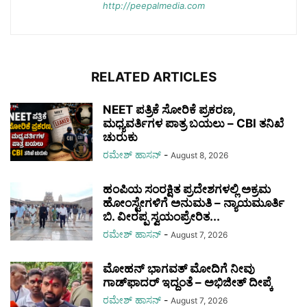
http://peepalmedia.com
RELATED ARTICLES
NEET ಪತ್ರಿಕೆ ಸೋರಿಕೆ ಪ್ರಕರಣ,
ಮಧ್ಯವರ್ತಿಗಳ ಪಾತ್ರ ಬಯಲು – CBI ತನಿಖೆ
ಚುರುಕು
ರಮೇಶ್‌ ಹಾಸನ್‌
-
August 8, 2026
ಹಂಪಿಯ ಸಂರಕ್ಷಿತ ಪ್ರದೇಶಗಳಲ್ಲಿ ಅಕ್ರಮ
ಹೋಂಸ್ಟೇಗಳಿಗೆ ಅನುಮತಿ – ನ್ಯಾಯಮೂರ್ತಿ
ಬಿ. ವೀರಪ್ಪ ಸ್ವಯಂಪ್ರೇರಿತ...
ರಮೇಶ್‌ ಹಾಸನ್‌
-
August 7, 2026
ಮೋಹನ್ ಭಾಗವತ್ ಮೋದಿಗೆ ನೀವು
ಗಾಡ್‌ಫಾದರ್ ಇದ್ದಂತೆ – ಅಭಿಜೀತ್ ದೀಪ್ಕೆ
ರಮೇಶ್‌ ಹಾಸನ್‌
-
August 7, 2026