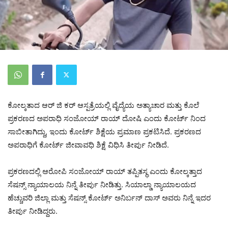
ಕೋಲ್ಕತಾದ ಆರ್ ಜಿ ಕರ್ ಆಸ್ಪತ್ರೆಯಲ್ಲಿ ವೈದ್ಯೆಯ ಅತ್ಯಾಚಾರ ಮತ್ತು ಕೊಲೆ
ಪ್ರಕರಣದ ಅಪರಾಧಿ ಸಂಜೋಯ್ ರಾಯ್ ದೋಷಿ ಎಂದು ಕೋರ್ಟ್ ನಿಂದ
ಸಾಬೀತಾಗಿದ್ದು, ಇಂದು ಕೋರ್ಟ್ ಶಿಕ್ಷೆಯ ಪ್ರಮಾಣ ಪ್ರಕಟಿಸಿದೆ. ಪ್ರಕರಣದ
ಅಪರಾಧಿಗೆ ಕೋರ್ಟ್ ಜೀವಾವಧಿ ಶಿಕ್ಷೆ ವಿಧಿಸಿ ತೀರ್ಪು ನೀಡಿದೆ.
ಪ್ರಕರಣದಲ್ಲಿ ಆರೋಪಿ ಸಂಜೋಯ್ ರಾಯ್ ತಪ್ಪಿತಸ್ಥ ಎಂದು ಕೋಲ್ಕತ್ತಾದ
ಸೆಷನ್ಸ್ ನ್ಯಾಯಾಲಯ ನಿನ್ನೆ ತೀರ್ಪು ನೀಡಿತ್ತು. ಸಿಯಾಲ್ಡಾ ನ್ಯಾಯಾಲಯದ
ಹೆಚ್ಚುವರಿ ಜಿಲ್ಲಾ ಮತ್ತು ಸೆಷನ್ಸ್ ಕೋರ್ಟ್ ಅನಿರ್ಬನ್ ದಾಸ್ ಅವರು ನಿನ್ನೆ ಇದರ
ತೀರ್ಪು ನೀಡಿದ್ದರು.